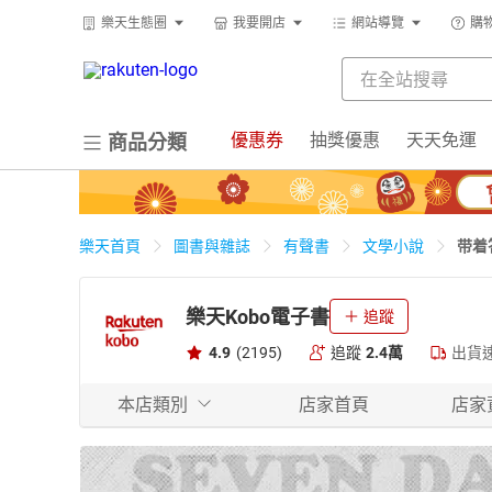
樂天生態圈
我要開店
網站導覽
購
優惠券
抽獎優惠
天天免運
商品分類
带着
樂天首頁
圖書與雜誌
有聲書
文學小說
樂天Kobo電子書
追蹤
4.9
(2195)
追蹤
2.4萬
出貨
本店類別
店家首頁
店家