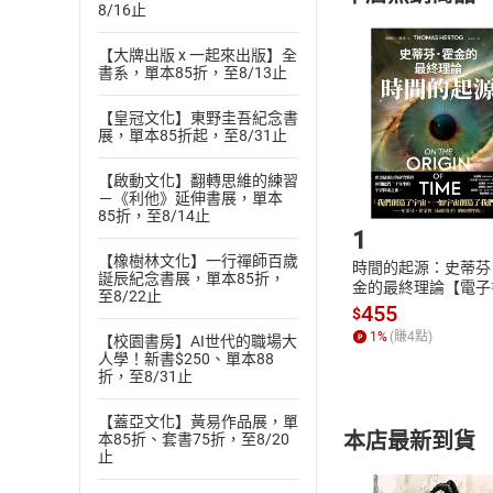
(
二
)
消費者
8/16止
且已下載
/
存
挑選
商
【大牌出版 x 一起來出版】全
退貨方式：您
Choose
書系，單本85折，至8/13止
貨」，本店鋪
請注意，樂天
【皇冠文化】東野圭吾紀念書
購書後，
展，單本85折起，至8/31止
【啟動文化】翻轉思維的練習
－《利他》延伸書展，單本
Step1
85折，至8/14止
1
【橡樹林文化】一行禪師百歲
時間的起源：史蒂芬
誕辰紀念書展，單本85折，
金的最終理論【電子
至8/22止
455
$
1
%
(賺
4
點)
【校園書房】AI世代的職場大
人學！新書$250、單本88
折，至8/31止
【蓋亞文化】黃易作品展，單
本店最新到貨
本85折、套書75折，至8/20
止