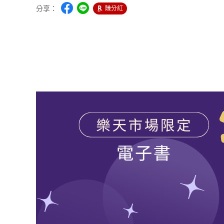
分享：
賺分紅