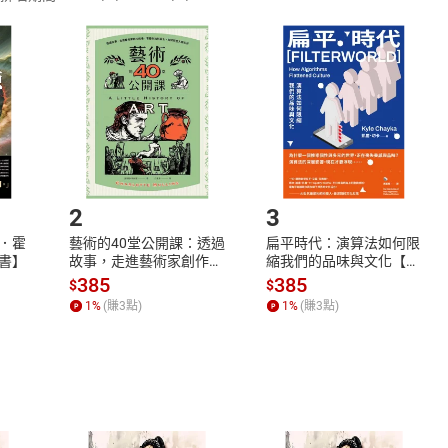
訂購本店鋪之商品即代表知悉本店鋪所銷售之商品為電子書，屬
取電子書，不得請求退貨退款。
品
放入
購物車
登入
帳號
欲取消訂單或辦理退貨時，請登入樂天市場，並於「我的訂單」
Shopping cart
Login
將依您的申請進行審核，待審核通過後將為您辦理退款事宜。
市場須以整筆訂單為單位進行取消/退貨，恕無法以單支商品取消
如何開始使用？
.選擇閱讀載具
Step2.
2
3
．霍
藝術的40堂公開課：透過
扁平時代：演算法如何限
書】
故事，走進藝術家創作現
縮我們的品味與文化【電
場，看藝術如何誕生、如
子書】
385
385
$
$
何形塑人類生活【電子
1
%
(賺
3
點)
1
%
(賺
3
點)
書】