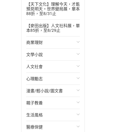
【天下文化】理解今天，才能
預見明天。世界變局展，單本
88折，至8/31止
【麥田出版】人文社科展，單
本85折，至8/29止
商業理財
文學小說
投資理財
人文社會
經濟/趨勢
歐美文學
心理勵志
財務/金融
日本文學
國際關係
漫畫/輕小說/圖文書
管理/領導
韓國文學
政治
心靈成長/情緒
親子教養
職場工作術
華文文學
社會科學
人際關係
輕小說
生活風格
成功法
經典文學
台灣/中國歷史
兩性關係
奇幻/科幻
教育現場
醫療保健
行銷/廣告
成長/家庭生活小說
日/韓歷史
心理學
愛情故事
兒童文學/故事
飲食/食譜