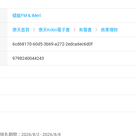
蜻蜓FM & iMerl
樂天首頁
樂天Kobo電子書
有聲書
商業理財
6cd68170-60d5-3b69-a272-2edca6ec6d0f
9798240044243
者保護法
第
19
條第
1
項後段
暨
通訊交易解除權合理例外情事適用
供即為完成之線上服務，經消費者事先同意始提供。」 之商品
排名期間：2026/8/2 - 2026/8/8