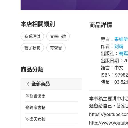
本店相關類別
商品詳情
商業理財
文學小說
旁白：
果维听
作者：
刘靖
親子教養
有聲書
出版社：
蜻蜓F
出版日期：202
語言：中文
商品分類
ISBN：97982
時長：03:52:
全部商品
🎯新書優惠
本书稿主要讲中小
题留给自己，答案
🉐獨家書籍
https://youtube.c
💘樂天女孩
http://www.youtu