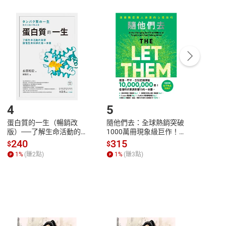
非以有形媒介提供之數位內容，消費者同意若訂購後
付款
方式
完成
訂單
中點選「瀏覽訂單明細」
>
「申請取消訂單
/
退
Payment
Complete
/退貨。
登入帳號，下載書籍後看書
4
5
6
蛋白質的一生（暢銷改
隨他們去：全球熱銷突破
理當
版）──了解生命活動的
1000萬冊現象級巨作！
快樂
秘密，讀懂生命科學的第
改變千萬人命運的心理技
理解
240
315
30
$
$
$
一本書【電子書】
巧【附放下執念明信片
慮、
1
%
(賺
2
點)
1
%
(賺
3
點)
1
%
圖】【電子書】
書】