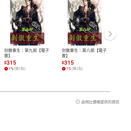
客服資訊
豫期
服務時間：週一到週五 10:00-12:00、
易解
13:00-17:00 (國定假日及例假日休息)
剑傲重生：第九部【電子
剑傲重生：第八部【電子
潜水史
品性
客服電話：0080-1857077
書】
書】
andari
al) Sc
請參
客服信箱：
聯絡店家
315
315
13
$
$
$
r【電
1
%
(賺
3
點)
1
%
(賺
3
點)
1
%
由飛比價格提供的資訊