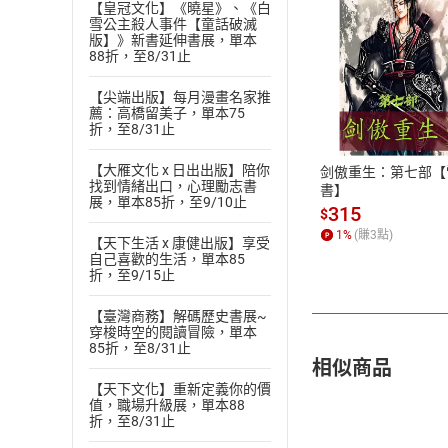
【皇冠文化】《曉星》、《白
雪公主殺人事件【童話破滅
版】》新書延伸書展，單本
88折，至8/31止
付款方
【尖端出版】每月漫畫名家推
薦：高橋留美子，單本75
折，至8/31止
ATM轉帳、信用卡
【大雁文化 x 日出出版】陪你
剑傲重生：第七部【
找到情緒出口，心理勵志書
書】
展，單本85折，至9/10止
315
$
1
%
(賺
3
點)
【天下生活 x 康健出版】享受
自己喜歡的生活，單本85
折，至9/15止
【臺灣商務】解碼歷史書展~
穿梭時空的閱讀冒險，單本
85折，至8/31止
相似商品
【天下文化】重新定義你的價
值，職場升級展，單本88
折，至8/31止