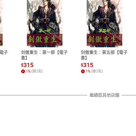
式
退換貨規範
、LINE PAY、AFTEE
本店是否提供消費者保護法七日猶
之權利，遽消費者保護法及通訊交
電子
剑傲重生：第一部【電子
剑傲重生：第五部【電子
除權合理例外情事適用準則，依商
書】
書】
質各有不同規定。詳細退換貨說明
315
315
$
$
照各商品說明。
1
%
(賺
3
點)
1
%
(賺
3
點)
詳細說明
繼續逛其他店舖