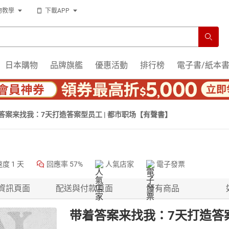
物教學
下載APP
日本購物
品牌旗艦
優惠活動
排行榜
電子書/紙本
答案来找我：7天打造答案型员工 | 都市职场【有聲書】
速度
1 天
回應率
57%
人氣店家
電子發票
資訊頁面
配送與付款頁面
所有商品
带着答案来找我：7天打造答案