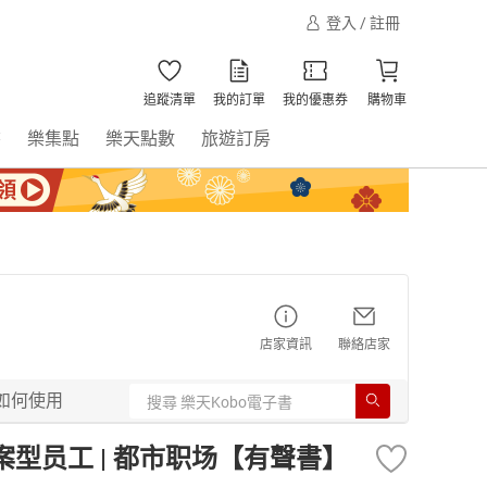
登入 / 註冊
追蹤清單
我的訂單
我的優惠券
購物車
書
樂集點
樂天點數
旅遊訂房
店家資訊
聯絡店家
如何使用
型员工 | 都市职场【有聲書】