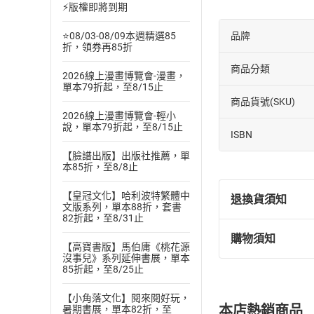
⚡版權即將到期
⭐08/03-08/09本週精選85
品牌
折，領券再85折
商品分類
2026線上漫畫博覽會-漫畫，
單本79折起，至8/15止
商品貨號(SKU)
2026線上漫畫博覽會-輕小
說，單本79折起，至8/15止
ISBN
【臉譜出版】出版社推薦，單
本85折，至8/8止
【皇冠文化】哈利波特繁體中
退換貨須知
文版系列，單本88折，套書
82折起，至8/31止
購物須知
退換貨規定：
【高寶書版】馬伯庸《桃花源
沒事兒》系列延伸書展，單本
(
一
)
依
消費
85折起，至8/25止
內容或一經提
購書須知
定。
【小角落文化】閱來閱好玩，
本店熱銷商品
暑期書展，單本82折，至