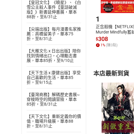
【皇冠文化】《曉星》、《白
雪公主殺人事件【童話破滅
Step1
版】》新書延伸書展，單本
88折，至8/31止
1
正念殺機【NETFLI
【尖端出版】每月漫畫名家推
Murder Mindfully
薦：高橋留美子，單本75
發】【電子書】
308
折，至8/31止
$
1
%
(賺
3
點)
【大雁文化 x 日出出版】陪你
找到情緒出口，心理勵志書
展，單本85折，至9/10止
本店最新到貨
【天下生活 x 康健出版】享受
自己喜歡的生活，單本85
折，至9/15止
【臺灣商務】解碼歷史書展~
穿梭時空的閱讀冒險，單本
85折，至8/31止
付款方
【天下文化】重新定義你的價
值，職場升級展，單本88
折，至8/31止
ATM轉帳、信用卡