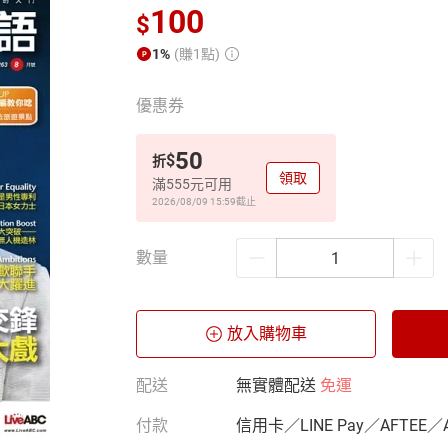
100
$
1%
(賺1點)
優惠券
50
$
折
領取
滿555元可用
2026/08/09 15:59
截止
數量
放入購物車
配送
無實體配送
免運
付款
信用卡／LINE Pay／AFTEE／