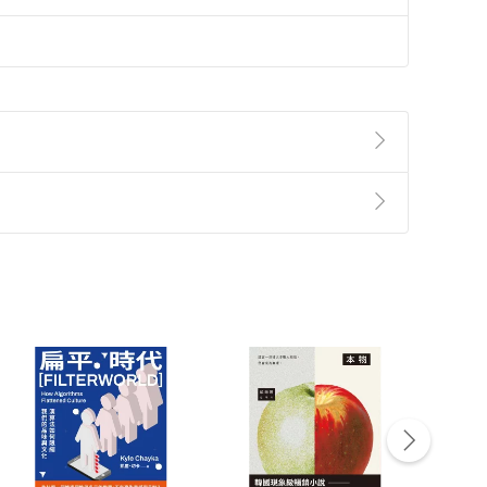
準則
第
2
條第
5
款之規定，「非以有形媒介提供之數位
，不適用消保法第
19
條第
1
項七日內無條件退貨之規
非以有形媒介提供之數位內容，消費者同意若訂購後
付款
方式
完成
訂單
中點選「瀏覽訂單明細」
>
「申請取消訂單
/
退
Payment
Complete
/退貨。