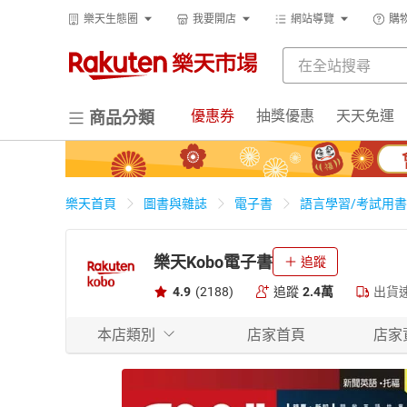
樂天生態圈
我要開店
網站導覽
購
優惠券
抽獎優惠
天天免運
商品分類
樂天首頁
圖書與雜誌
電子書
語言學習/考試用書
樂天Kobo電子書
追蹤
4.9
(2188)
追蹤
2.4萬
出貨
本店類別
店家首頁
店家