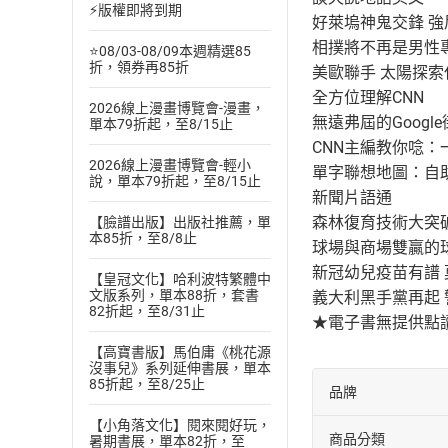
⚡版權即將到期
好萊塢神鬼交鋒 
相撲將不再是男性
⭐08/03-08/09本週精選85
折，領券再85折
美歐聯手 太陽探
全方位理解CNN
2026線上漫畫博覽會-漫畫，
無遠弗屆的Googl
單本79折起，至8/15止
CNN主編教你唸：
2026線上漫畫博覽會-輕小
單字聯想地圖：自
說，單本79折起，至8/15止
新聞片語通
森林復育技術大突
【臉譜出版】出版社推薦，單
本85折，至8/8止
球場與商場雙贏的球
新冠幼兒疫苗有譜
【皇冠文化】哈利波特繁體中
文版系列，單本88折，套書
義大利黑手黨再起
82折起，至8/31止
★電子書無提供點
【高寶書版】馬伯庸《桃花源
沒事兒》系列延伸書展，單本
85折起，至8/25止
品牌
【小角落文化】閱來閱好玩，
商品分類
暑期書展，單本82折，至