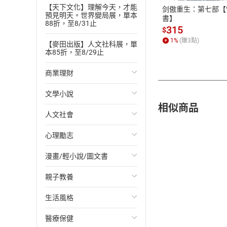
【天下文化】理解今天，才能
剑傲重生：第七部【
預見明天。世界變局展，單本
書】
88折，至8/31止
315
$
1
%
(賺
3
點)
【麥田出版】人文社科展，單
本85折，至8/29止
商業理財
文學小說
投資理財
相似商品
人文社會
經濟/趨勢
歐美文學
心理勵志
財務/金融
日本文學
國際關係
漫畫/輕小說/圖文書
管理/領導
韓國文學
政治
心靈成長/情緒
親子教養
職場工作術
華文文學
社會科學
人際關係
輕小說
生活風格
成功法
經典文學
台灣/中國歷史
兩性關係
奇幻/科幻
教育現場
醫療保健
行銷/廣告
成長/家庭生活小說
日/韓歷史
心理學
愛情故事
兒童文學/故事
飲食/食譜