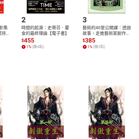
.選擇閱讀載具
Step2.
2
3
X影集
時間的起源：史蒂芬．霍
藝術的40堂公開課：透過
蓄弒待
金的最終理論【電子書】
故事，走進藝術家創作現
場，看藝術如何誕生、如
455
385
$
$
何形塑人類生活【電子
1
%
(賺
4
點)
1
%
(賺
3
點)
書】
式
退換貨規範
、LINE PAY、AFTEE
本店是否提供消費者保護法七日猶