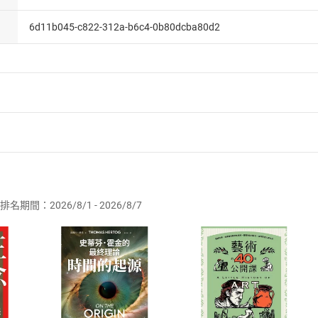
6d11b045-c822-312a-b6c4-0b80dcba80d2
者保護法
第
19
條第
1
項後段
暨
通訊交易解除權合理例外情事適用
供即為完成之線上服務，經消費者事先同意始提供。」 之商品
排名期間：2026/8/1 - 2026/8/7
訂購本店鋪之商品即代表知悉本店鋪所銷售之商品為電子書，屬
取電子書，不得請求退貨退款。
品
放入
購物車
登入
帳號
欲取消訂單或辦理退貨時，請登入樂天市場，並於「我的訂單」
Shopping cart
Login
將依您的申請進行審核，待審核通過後將為您辦理退款事宜。
市場須以整筆訂單為單位進行取消/退貨，恕無法以單支商品取消
如何開始使用？