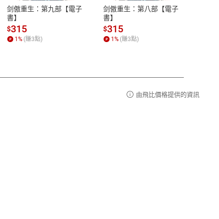
易解
13:00-17:00 (國定假日及例假日休息)
剑傲重生：第九部【電子
剑傲重生：第八部【電子
潜水史
品性
客服電話：0080-1857077
書】
書】
andari
al) Sc
請參
客服信箱：
聯絡店家
315
315
13
$
$
$
r【電
1
%
(賺
3
點)
1
%
(賺
3
點)
1
%
由飛比價格提供的資訊