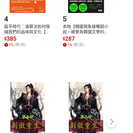
登入帳號，下載書籍後看書
4
5
6
扁平時代：演算法如何限
本物【韓國現象級暢銷小
蛋白
縮我們的品味與文化【電
說，被譽為韓國文學的未
版）─
子書】
來】【電子書】
秘密
385
287
24
$
$
$
一本
1
%
(賺
3
點)
1
%
(賺
2
點)
1
%
客服資訊
豫期
服務時間：週一到週五 10:00-12:00、