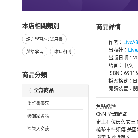
本店相關類別
商品詳情
語言學習/考試用書
作者：
Live
出版社：
Liv
英語學習
雜誌期刊
出版日期：202
語言：中文
ISBN：69116
商品分類
檔案格式：EP
閱讀裝置：閱讀器
全部商品
🎯新書優惠
焦點話題
CNN 全球瞭望
🉐獨家書籍
史上在位最久女王 
💘樂天女孩
槍擊事件頻傳 美
談天說地話英文