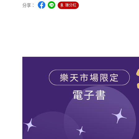
分享：
賺分紅