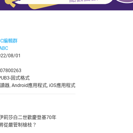
ABC編輯群
eABC
2/08/01
07800263
UB3-固式格式
, Android應用程式, iOS應用程式
伊莉莎白二世歡慶登基70年
國將從嚴管制槍枝？