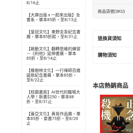
8/16止
商品貨號(SKU)
【大牌出版 x 一起來出版】全
書系，單本85折，至8/13止
【皇冠文化】東野圭吾紀念書
展，單本85折起，至8/31止
退換貨須知
【啟動文化】翻轉思維的練習
－《利他》延伸書展，單本
購物須知
退換貨規定：
85折，至8/14止
(
一
)
依
消費
【橡樹林文化】一行禪師百歲
內容或一經提
誕辰紀念書展，單本85折，
購書須知
定。
至8/22止
本店熱銷商品
(
二
)
消費者
【校園書房】AI世代的職場大
且已下載
/
存
人學！新書$250、單本88
挑選
商
折，至8/31止
退貨方式：您
Choose
貨」，本店鋪
【蓋亞文化】黃易作品展，單
請注意，樂天
本85折、套書75折，至8/20
購書後，
止