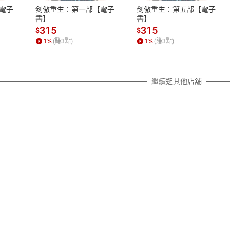
之權利，遽消費者保護法及通訊交
電子
剑傲重生：第一部【電子
剑傲重生：第五部【電子
除權合理例外情事適用準則，依商
書】
書】
質各有不同規定。詳細退換貨說明
315
315
$
$
照各商品說明。
1
%
(賺
3
點)
1
%
(賺
3
點)
詳細說明
繼續逛其他店舖