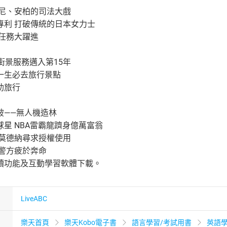
強尼、安柏的司法大戲
專利 打破傳統的日本女力士
索任務大躍進
e街景服務邁入第15年
一生必去旅行景點
助旅行
破——無人機造林
星 NBA雷霸龍躋身億萬富翁
 莫德納尋求授權使用
 警方疲於奔命
讀功能及互動學習軟體下載。
LiveABC
樂天首頁
樂天Kobo電子書
語言學習/考試用書
英語