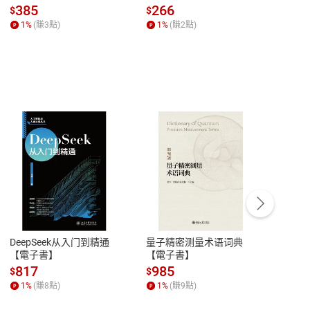
場，看藝術如何誕生、如
全球經濟和每個人的投資
來】
385
266
28
$
$
$
何形塑人類生活【電子
【電子書】
1
%
(賺
3
點)
1
%
(賺
2
點)
1
%
書】
客服資訊
豫期
服務時間：週一到週五 10:00-12:00、
易解
13:00-17:00 (國定假日及例假日休息)
DeepSeek从入门到精通
量子精密测量术语词典
新西
品性
客服電話：0080-1857077
【電子書】
【電子書】
计研
請參
客服信箱：
聯絡店家
817
985
98
$
$
$
1
%
(賺
8
點)
1
%
(賺
9
點)
1
%