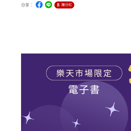
分享：
賺分紅