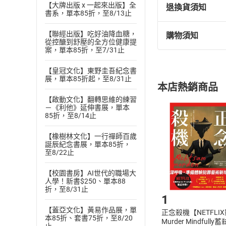
【大牌出版 x 一起來出版】全
退換貨須知
書系，單本85折，至8/13止
【聯經出版】吃好油降血糖，
購物須知
退換貨規定：
從控醣到舒壓的全方位健康提
案，單本85折，至7/31止
(
一
)
依
消費
內容或一經提
【皇冠文化】東野圭吾紀念書
購書須知
定。
展，單本85折起，至8/31止
本店熱銷商品
(
二
)
消費者
【啟動文化】翻轉思維的練習
且已下載
/
存
－《利他》延伸書展，單本
挑選
商
85折，至8/14止
退貨方式：您
Choose
貨」，本店鋪
【橡樹林文化】一行禪師百歲
請注意，樂天
誕辰紀念書展，單本85折，
購書後，
至8/22止
【校園書房】AI世代的職場大
Step1
人學！新書$250、單本88
折，至8/31止
1
【蓋亞文化】黃易作品展，單
正念殺機【NETFLI
本85折、套書75折，至8/20
Murder Mindfully