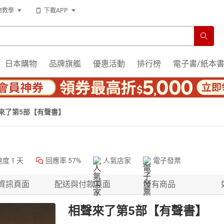
物教學
下載APP
日本購物
品牌旗艦
優惠活動
排行榜
電子書/紙本
來了第5部【有聲書】
速度
1 天
回應率
57%
人氣店家
電子發票
資訊頁面
配送與付款頁面
所有商品
相聲來了第5部【有聲書】