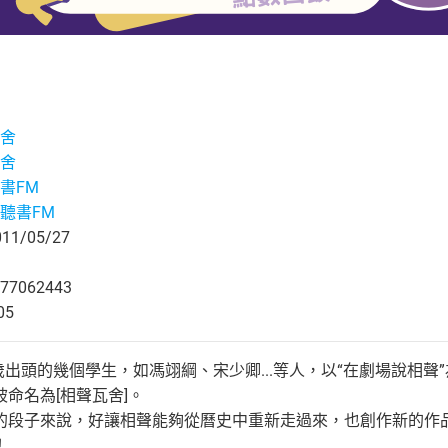
舍
舍
書FM
聽書FM
1/05/27
77062443
05
十歲出頭的幾個學生，如馮翊綱、宋少卿...等人，以“在劇場說相
命名為[相聲瓦舍]。
的段子來說，好讓相聲能夠從曆史中重新走過來，也創作新的作
！