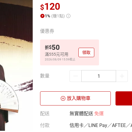
120
$
1%
(賺1點)
優惠券
50
$
折
領取
滿555元可用
2026/08/09 15:59
截止
數量
放入購物車
配送
無實體配送
免運
付款
信用卡／LINE Pay／AFTEE／