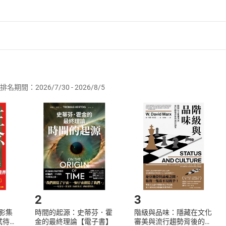
者保護法
第
19
條第
1
項後段
暨
通訊交易解除權合理例外情事適用
供即為完成之線上服務，經消費者事先同意始提供。」 之商品
排名期間：2026/7/30 - 2026/8/5
訂購本店鋪之商品即代表知悉本店鋪所銷售之商品為電子書，屬
取電子書，不得請求退貨退款。
品
放入
購物車
登入
帳號
欲取消訂單或辦理退貨時，請登入樂天市場，並於「我的訂單」
Shopping cart
Login
將依您的申請進行審核，待審核通過後將為您辦理退款事宜。
市場須以整筆訂單為單位進行取消/退貨，恕無法以單支商品取消
如何開始使用？
.選擇閱讀載具
Step2.
2
3
X影集
時間的起源：史蒂芬．霍
階級與品味：隱藏在文化
蓄弒待
金的最終理論【電子書】
審美與流行趨勢背後的地