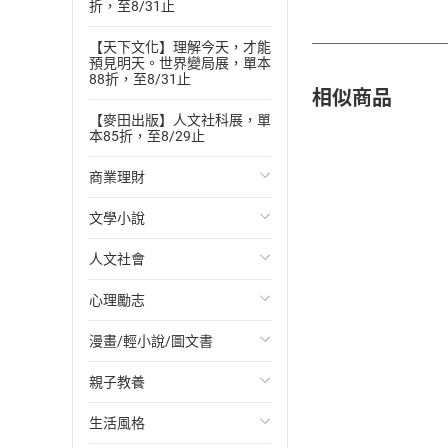
折，至8/31止
【天下文化】理解今天，才能
預見明天。世界變局展，單本
88折，至8/31止
相似商品
【麥田出版】人文社科展，單
本85折，至8/29止
商業理財
文學小說
投資理財
人文社會
經濟/趨勢
歐美文學
心理勵志
財務/金融
日本文學
國際關係
漫畫/輕小說/圖文書
管理/領導
韓國文學
政治
心靈成長/情緒
親子教養
職場工作術
華文文學
社會科學
人際關係
輕小說
生活風格
成功法
經典文學
台灣/中國歷史
兩性關係
奇幻/科幻
教育現場