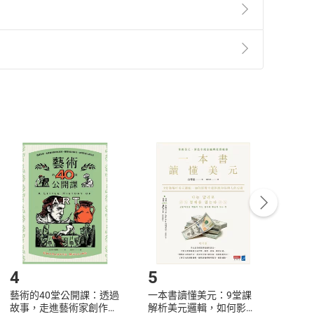
準則
第
2
條第
5
款之規定，「非以有形媒介提供之數位
，不適用消保法第
19
條第
1
項七日內無條件退貨之規
非以有形媒介提供之數位內容，消費者同意若訂購後
付款
方式
完成
訂單
中點選「瀏覽訂單明細」
>
「申請取消訂單
/
退
Payment
Complete
/退貨。
登入帳號，下載書籍後看書
4
5
6
藝術的40堂公開課：透過
一本書讀懂美元：9堂課
本物
故事，走進藝術家創作現
解析美元邏輯，如何影響
說，