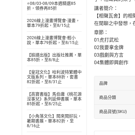
⭐08/03-08/09本週精選85
講者簡介：
折，領券再85折
【相聲瓦舍】的相
2026線上漫畫博覽會-漫畫，
在閒聊之中發想，
單本79折起，至8/15止
章節：
2026線上漫畫博覽會-輕小
01虎打武松
說，單本79折起，至8/15止
02我要拿金牌
03戲劇與方言
【臉譜出版】出版社推薦，單
本85折，至8/8止
04集體即興創作
【皇冠文化】哈利波特繁體中
文版系列，單本88折，套書
82折起，至8/31止
品牌
【高寶書版】馬伯庸《桃花源
商品分類
沒事兒》系列延伸書展，單本
85折起，至8/25止
商品貨號(SKU)
【小角落文化】閱來閱好玩，
暑期書展，單本82折，至
8/16止