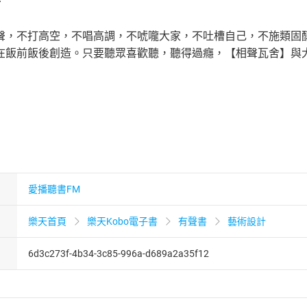
聲，不打高空，不唱高調，不唬嚨大家，不吐槽自己，不施類固
在飯前飯後創造。只要聽眾喜歡聽，聽得過癮，【相聲瓦舍】與
愛播聽書FM
樂天首頁
樂天Kobo電子書
有聲書
藝術設計
6d3c273f-4b34-3c85-996a-d689a2a35f12