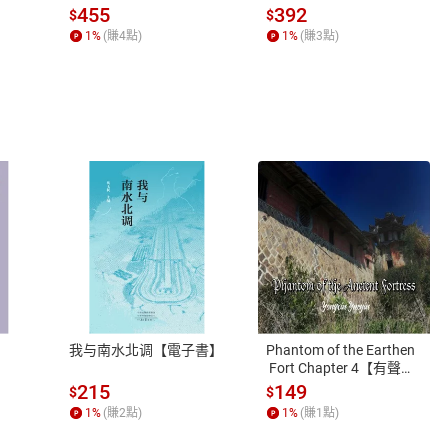
位渴望【電子書】
455
392
$
$
1
%
(賺
4
點)
1
%
(賺
3
點)
式
退換貨規範
、LINE PAY、AFTEE
本店是否提供消費者保護法七日猶
之權利，遽消費者保護法及通訊交
我与南水北调【電子書】
Phantom of the Earthen
除權合理例外情事適用準則，依商
 Fort Chapter 4【有聲
書】
質各有不同規定。詳細退換貨說明
215
149
$
$
照各商品說明。
1
%
(賺
2
點)
1
%
(賺
1
點)
詳細說明