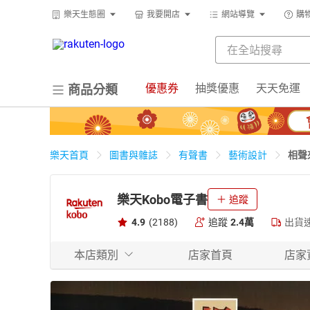
樂天生態圈
我要開店
網站導覽
購
優惠券
抽獎優惠
天天免運
商品分類
相聲
樂天首頁
圖書與雜誌
有聲書
藝術設計
樂天Kobo電子書
追蹤
4.9
(2188)
追蹤
2.4萬
出貨
本店類別
店家首頁
店家