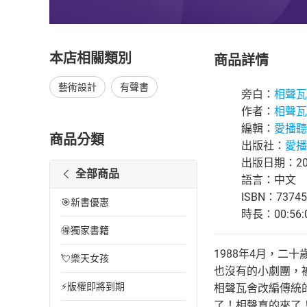
本店相關類別
商品詳情
藝術設計
有聲書
旁白：
相聲瓦
作者：
相聲瓦
編輯：
愛播聽
商品分類
出版社：
愛播
出版日期：201
全部商品
語言：中文
ISBN：73745
🎯新書優惠
時長：00:56:
🉐獨家書籍
1988年4月，二
💘樂天女孩
也沒有的小劇團，被
⚡版權即將到期
相聲瓦舍改編傳統
了！相聲真的來了