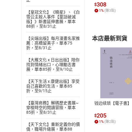
止
發】【電子書】
308
$
1
%
(賺
3
點)
【皇冠文化】《曉星》、《白
雪公主殺人事件【童話破滅
版】》新書延伸書展，單本
88折，至8/31止
本店最新到貨
【尖端出版】每月漫畫名家推
薦：高橋留美子，單本75
折，至8/31止
【大雁文化 x 日出出版】陪你
找到情緒出口，心理勵志書
展，單本85折，至9/10止
付款方
【天下生活 x 康健出版】享受
自己喜歡的生活，單本85
折，至9/15止
ATM轉帳、信用卡
【臺灣商務】解碼歷史書展~
钱边续琐【電子書】
穿梭時空的閱讀冒險，單本
85折，至8/31止
205
$
1
%
(賺
2
點)
【天下文化】重新定義你的價
值，職場升級展，單本88