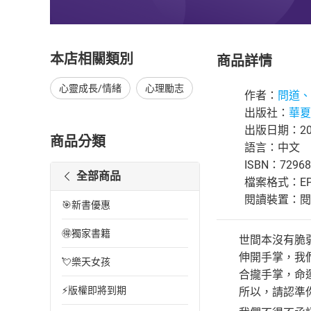
本店相關類別
商品詳情
心靈成長/情緒
心理勵志
作者：
問道、
出版社：
華夏
出版日期：201
商品分類
語言：中文
ISBN：72968
全部商品
檔案格式：EP
閱讀裝置：閱讀器
🎯新書優惠
🉐獨家書籍
世間本沒有脆弱
伸開手掌，我們
💘樂天女孩
合攏手掌，命運
⚡版權即將到期
所以，請認準你