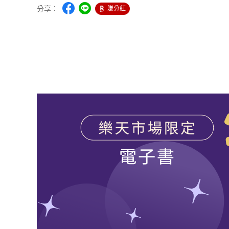
分享：
賺分紅