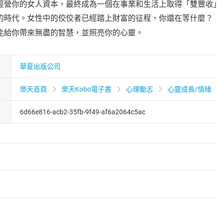
經營你的女人資本，最終成為一個在事業和生活上取得「雙豐收
代。女性中的佼佼者已經踏上財富的征程，你還在等什麼？
給你帶來無盡的智慧，並照亮你的心靈。
華夏出版公司
樂天首頁
樂天Kobo電子書
心理勵志
心靈成長/情緒
6d66e816-acb2-35fb-9f49-af6a2064c5ac
者保護法
第
19
條第
1
項後段
暨
通訊交易解除權合理例外情事適用
供即為完成之線上服務，經消費者事先同意始提供。」 之商品