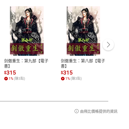
客服資訊
豫期
服務時間：週一到週五 10:00-12:00、
易解
13:00-17:00 (國定假日及例假日休息)
剑傲重生：第九部【電子
剑傲重生：第八部【電子
潜水史
品性
客服電話：0080-1857077
書】
書】
andari
al) Sc
請參
客服信箱：
聯絡店家
315
315
13
$
$
$
r【電
1
%
(賺
3
點)
1
%
(賺
3
點)
1
%
由飛比價格提供的資訊