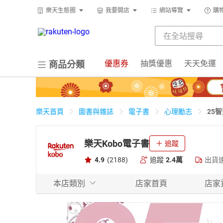
樂天生態圈
我要開店
網站導覽
購
優惠券
抽獎優惠
天天免運
商品分類
25
樂天首頁
圖書與雜誌
電子書
心理勵志
樂天Kobo電子書
追蹤
4.9
(2188)
追蹤
2.4萬
出貨
本店類別
店家首頁
店家