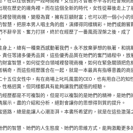
在以往很長的一段時間裡，女性的才智被不平等的社會規則壓
出現在歷史的邊角裡。而在這個全新的時代，女性從幕後走上了
發現商機，變廢為寶，擁有巨額財富；也可以把一個小小的街
的智慧，把原本男人唱主角的戲，演繹得同樣精彩。她們或飽嘗
們不辭辛苦、奮力打拼，終於在經歷了一番風雨涅槃之後，成了
。
上，總有一種東西感動著我們。永不放棄夢想的執著，和挑戰
、責任等諸多優秀品質，這些優秀品質在她們的奮鬥過程中，放
的財富智慧。如何從空白領域裡發現商機，如何在緊急關頭把危
者稱奇，而這些經歷匯合在一起，就是一本最具有指導意義的商
五位女性中，有在商場上叱吒風雲的CEO，也有用自己的知
、性格迥異，但同樣都具有能夠讓我們感悟的經驗。
歷都是不可複製的，但是可以複製的是她們的精神，是她們的
情展示。盡的介紹和分析，絕對會讓你的思想得到質的提升。
路，總是能讓人心潮澎湃。本書所希望的，就是在這些激蕩之
的智慧、她們的人生態度、她們的思維方式，能夠激勵更多的