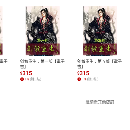
式
退換貨規範
、LINE PAY、AFTEE
本店是否提供消費者保護法七日猶
之權利，遽消費者保護法及通訊交
電子
剑傲重生：第一部【電子
剑傲重生：第五部【電子
除權合理例外情事適用準則，依商
書】
書】
質各有不同規定。詳細退換貨說明
315
315
$
$
照各商品說明。
1
%
(賺
3
點)
1
%
(賺
3
點)
詳細說明
繼續逛其他店舖