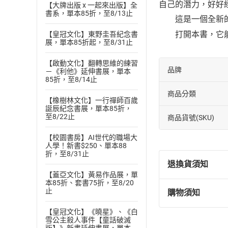
自己的潛力，好好
【大牌出版 x 一起來出版】全
書系，單本85折，至8/13止
這是一個全新的時
打開本書，它能
【皇冠文化】東野圭吾紀念書
展，單本85折起，至8/31止
【啟動文化】翻轉思維的練習
品牌
－《利他》延伸書展，單本
85折，至8/14止
商品分類
【橡樹林文化】一行禪師百歲
誕辰紀念書展，單本85折，
至8/22止
商品貨號(SKU)
【校園書房】AI世代的職場大
人學！新書$250、單本88
折，至8/31止
退換貨須知
【蓋亞文化】黃易作品展，單
本85折、套書75折，至8/20
止
購物須知
退換貨規定：
(
一
)
依
消費
【皇冠文化】《曉星》、《白
雪公主殺人事件【童話破滅
內容或一經提