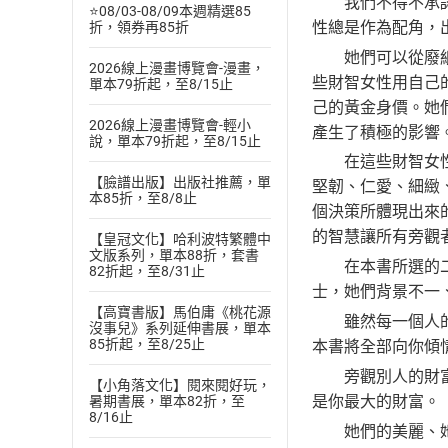
我們不得不承認，
⭐08/03-08/09本週精選85
性總是作為配角，
折，領券再85折
她們可以從廢紙裡
2026線上漫畫博覽會-漫畫，
些財智女性用自己
單本79折起，至8/15止
己的黃金身價。她
2026線上漫畫博覽會-輕小
產生了積極的影響
說，單本79折起，至8/15止
在這些財智女性身
【臉譜出版】出版社推薦，單
堅韌、仁愛、細緻
本85折，至8/8止
個決策所體現出來
的智慧讓所有旁觀
【皇冠文化】哈利波特繁體中
文版系列，單本88折，套書
在本書所選的二十
82折起，至8/31止
士，她們背景不一
【高寶書版】馬伯庸《桃花源
雖然每一個人的經
沒事兒》系列延伸書展，單本
85折起，至8/25止
本書將全部向你傾
旁觀別人的財富道
【小角落文化】閱來閱好玩，
是你最大的財富。
暑期書展，單本82折，至
8/16止
她們的美麗、她們