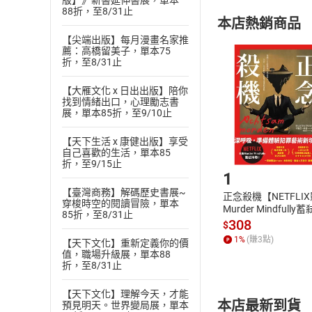
版】》新書延伸書展，單本
購書須知
定。
88折，至8/31止
本店熱銷商品
(
二
)
消費者
【尖端出版】每月漫畫名家推
且已下載
/
存
薦：高橋留美子，單本75
挑選
商
折，至8/31止
退貨方式：您
Choose
貨」，本店鋪
【大雁文化 x 日出出版】陪你
請注意，樂天
找到情緒出口，心理勵志書
購書後，
展，單本85折，至9/10止
【天下生活 x 康健出版】享受
Step1
自己喜歡的生活，單本85
折，至9/15止
1
【臺灣商務】解碼歷史書展~
正念殺機【NETFLI
穿梭時空的閱讀冒險，單本
Murder Mindfully
85折，至8/31止
發】【電子書】
308
$
1
%
(賺
3
點)
【天下文化】重新定義你的價
值，職場升級展，單本88
折，至8/31止
【天下文化】理解今天，才能
本店最新到貨
預見明天。世界變局展，單本