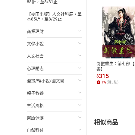
88折，至8/31止
【麥田出版】人文社科展，單
本85折，至8/29止
商業理財
付款方
文學小說
投資理財
ATM轉帳、信用卡
人文社會
經濟/趨勢
歐美文學
剑傲重生：第七部【
心理勵志
財務/金融
日本文學
國際關係
書】
315
$
漫畫/輕小說/圖文書
管理/領導
韓國文學
政治
心靈成長/情緒
1
%
(賺
3
點)
親子教養
職場工作術
華文文學
社會科學
人際關係
輕小說
生活風格
成功法
經典文學
台灣/中國歷史
兩性關係
奇幻/科幻
教育現場
醫療保健
行銷/廣告
成長/家庭生活小說
日/韓歷史
心理學
愛情故事
兒童文學/故事
飲食/食譜
相似商品
自然科普
傳記
懸疑/推理小說
其他歷史/史學
職場/社會寫實
兒童科普/學習
健身/美顏
健康/養生