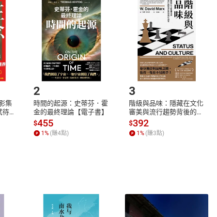
品
放入
購物車
登入
帳號
欲取消訂單或辦理退貨時，請登入樂天市場，並於「我的訂單」
Shopping cart
Login
將依您的申請進行審核，待審核通過後將為您辦理退款事宜。
市場須以整筆訂單為單位進行取消/退貨，恕無法以單支商品取消
如何開始使用？
.選擇閱讀載具
Step2.
2
3
X影集
時間的起源：史蒂芬．霍
階級與品味：隱藏在文化
蓄弒待
金的最終理論【電子書】
審美與流行趨勢背後的地
位渴望【電子書】
455
392
$
$
1
%
(賺
4
點)
1
%
(賺
3
點)