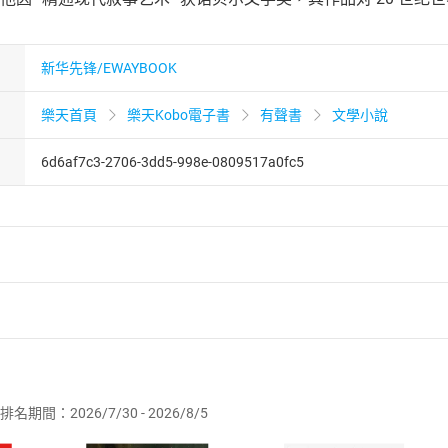
新华先锋/EWAYBOOK
樂天首頁
樂天Kobo電子書
有聲書
文學小說
6d6af7c3-2706-3dd5-998e-0809517a0fc5
者保護法
第
19
條第
1
項後段
暨
通訊交易解除權合理例外情事適用
供即為完成之線上服務，經消費者事先同意始提供。」 之商品
排名期間：2026/7/30 - 2026/8/5
訂購本店鋪之商品即代表知悉本店鋪所銷售之商品為電子書，屬
取電子書，不得請求退貨退款。