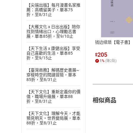
【尖端出版】每月漫畫名家推
薦：高橋留美子，單本75
折，至8/31止
付款方
【大雁文化 x 日出出版】陪你
ATM轉帳、信用卡
找到情緒出口，心理勵志書
展，單本85折，至9/10止
钱边续琐【電子書】
【天下生活 x 康健出版】享受
自己喜歡的生活，單本85
205
$
折，至9/15止
1
%
(賺
2
點)
【臺灣商務】解碼歷史書展~
穿梭時空的閱讀冒險，單本
85折，至8/31止
【天下文化】重新定義你的價
值，職場升級展，單本88
相似商品
折，至8/31止
【天下文化】理解今天，才能
預見明天。世界變局展，單本
88折，至8/31止