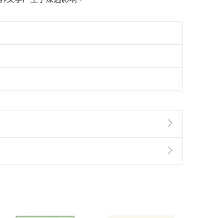
準則
第
2
條第
5
款之規定，「非以有形媒介提供之數位
，不適用消保法第
19
條第
1
項七日內無條件退貨之規
非以有形媒介提供之數位內容，消費者同意若訂購後