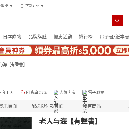
物教學
下載APP
日本購物
品牌旗艦
優惠活動
排行榜
電子書/紙本
与海【有聲書】
速度
1 天
回應率
57%
人氣店家
電子發票
資訊頁面
配送與付款頁面
所有商品
老人与海【有聲書】