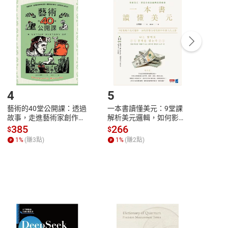
付款
方式
完成
訂單
中點選「瀏覽訂單明細」
>
「申請取消訂單
/
退
Payment
Complete
/退貨。
登入帳號，下載書籍後看書
4
5
6
藝術的40堂公開課：透過
一本書讀懂美元：9堂課
本物
故事，走進藝術家創作現
解析美元邏輯，如何影響
說，
場，看藝術如何誕生、如
全球經濟和每個人的投資
來】
385
266
28
$
$
$
何形塑人類生活【電子
【電子書】
1
%
(賺
3
點)
1
%
(賺
2
點)
1
%
書】