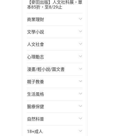
【麥田出版】人文社科展，單
本85折，至8/29止
商業理財
文學小說
投資理財
人文社會
經濟/趨勢
歐美文學
心理勵志
財務/金融
日本文學
國際關係
漫畫/輕小說/圖文書
管理/領導
韓國文學
政治
心靈成長/情緒
親子教養
職場工作術
華文文學
社會科學
人際關係
輕小說
生活風格
成功法
經典文學
台灣/中國歷史
兩性關係
奇幻/科幻
教育現場
醫療保健
行銷/廣告
成長/家庭生活小說
日/韓歷史
心理學
愛情故事
兒童文學/故事
飲食/食譜
自然科普
傳記
懸疑/推理小說
其他歷史/史學
職場/社會寫實
兒童科普/學習
健身/美顏
健康/養生
18+成人
商務/商學
科幻/奇幻小說
法律
懸疑/推理
育兒百科
運動/遊戲
常見疾病
生物科學