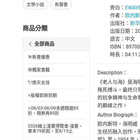
文學小說
有聲書
旁白：
EWAY
作者：
欧内斯
出版社：
新华
商品分類
出版日期：202
語言：中文
全部商品
ISBN：89700
時長：04:11:
🎯新書優惠
🉐獨家書籍
Description：
《老人与海》是海
💘樂天女孩
殊死搏斗，最终只
⚡版權即將到期
的抗争精神与生命
的巅峰之作。
⭐08/03-08/09本週精選85
折，領券再85折
Author Biograph：
欧内斯特・海明威（E
2026線上漫畫博覽會-漫畫，
單本79折起，至8/15止
生经历融入创作，
起》等。1954 