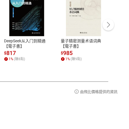
客服資訊
豫期
服務時間：週一到週五 10:00-12:00、
易解
13:00-17:00 (國定假日及例假日休息)
DeepSeek从入门到精通
量子精密测量术语词典
新西
品性
客服電話：0080-1857077
【電子書】
【電子書】
计研
請參
客服信箱：
聯絡店家
817
985
98
$
$
$
1
%
(賺
8
點)
1
%
(賺
9
點)
1
%
由飛比價格提供的資訊