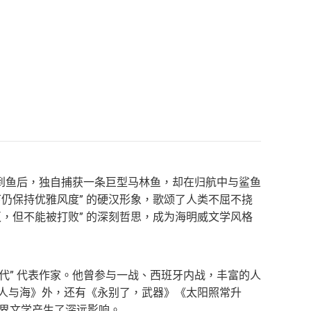
到鱼后，独自捕获一条巨型马林鱼，却在归航中与鲨鱼
仍保持优雅风度” 的硬汉形象，歌颂了人类不屈不挠
，但不能被打败” 的深刻哲思，成为海明威文学风格
迷惘的一代” 代表作家。他曾参与一战、西班牙内战，丰富的人
老人与海》外，还有《永别了，武器》《太阳照常升
纪世界文学产生了深远影响。