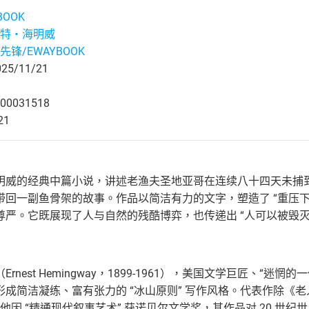
BOOK
特・海明威
先锋/EWAYBOOK
5/11/21
00031518
21
明威的经典中篇小说，讲述老渔夫圣地亚哥在连续八十四天未捕
带回一副鱼骨架的故事。作品以简洁有力的文字，塑造了 “重压下
尊严。它既展现了人与自然的残酷博弈，也传递出 “人可以被毁灭
rnest Hemingway，1899-1961），美国文学巨匠、“
形成简洁凝练、富有张力的 “冰山原则” 写作风格。代表作除《
年，他因 “精通现代叙事艺术” 获诺贝尔文学奖，其作品对 20 世