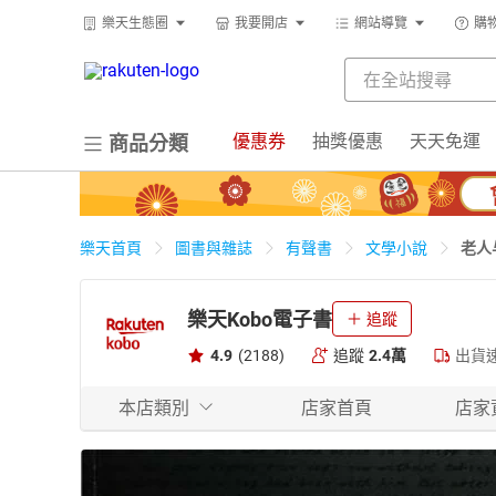
樂天生態圈
我要開店
網站導覽
購
優惠券
抽獎優惠
天天免運
商品分類
老人
樂天首頁
圖書與雜誌
有聲書
文學小說
樂天Kobo電子書
追蹤
4.9
(2188)
追蹤
2.4萬
出貨
本店類別
店家首頁
店家