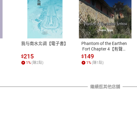
式
退換貨規範
、LINE PAY、AFTEE
本店是否提供消費者保護法七日猶
之權利，遽消費者保護法及通訊交
我与南水北调【電子書】
Phantom of the Earthen
除權合理例外情事適用準則，依商
 Fort Chapter 4【有聲
書】
質各有不同規定。詳細退換貨說明
215
149
$
$
照各商品說明。
1
%
(賺
2
點)
1
%
(賺
1
點)
詳細說明
繼續逛其他店舖