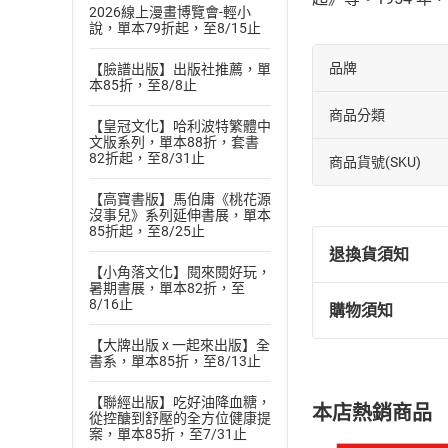
2026線上漫畫博覽會-輕小
說，單本79折起，至8/15止
品牌
【臉譜出版】出版社推薦，單
本85折，至8/8止
商品分類
【皇冠文化】哈利波特繁體中
文版系列，單本88折，套書
82折起，至8/31止
商品貨號(SKU)
【高寶書版】馬伯庸《桃花源
沒事兒》系列延伸書展，單本
85折起，至8/25止
退換貨須知
【小角落文化】閱來閱好玩，
暑期書展，單本82折，至
8/16止
購物須知
退換貨規定：
(
一
)
依
消費
【大牌出版 x 一起來出版】全
書系，單本85折，至8/13止
內容或一經提
購書須知
定。
【聯經出版】吃好油降血糖，
本店熱銷商品
(
從控醣到舒壓的全方位健康提
二
)
消費者
案，單本85折，至7/31止
且已下載
/
存