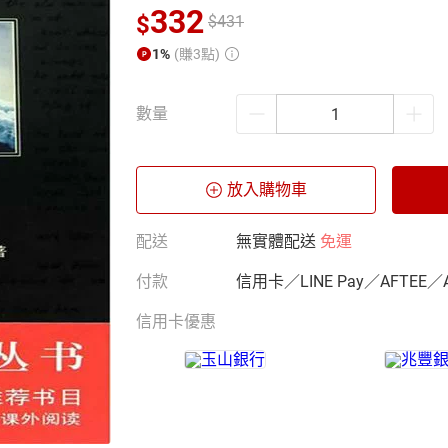
332
$
$
431
1%
(賺3點)
數量
放入購物車
配送
無實體配送
免運
付款
信用卡／LINE Pay／AFTEE／
信用卡優惠