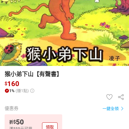
日本購物
電子/紙本書
HOT
猴小弟下山【有聲書】
160
$
1%
(賺1點)
優惠券
一鍵全領
50
$
折
領取
滿555元可用