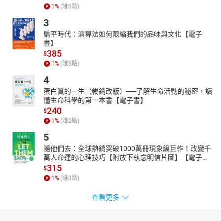
1
%
(賺
3
點)
3
扁平時代：演算法如何限縮我們的品味與文化【電子
書】
385
$
1
%
(賺
3
點)
4
蛋白質的一生（暢銷改版）──了解生命活動的秘密，讀
懂生命科學的第一本書【電子書】
240
$
1
%
(賺
2
點)
5
隨他們去：全球熱銷突破1000萬冊現象級巨作！改變千
萬人命運的心理技巧【附放下執念明信片圖】【電子
書】
315
$
1
%
(賺
3
點)
查看更多