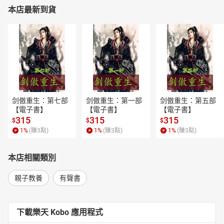
本店最新到貨
剑傲重生：第七部
剑傲重生：第一部
剑傲重生：第五部
【電子書】
【電子書】
【電子書】
315
315
315
$
$
$
1
%
(賺
3
點)
1
%
(賺
3
點)
1
%
(賺
3
點)
本店相關類別
親子教養
有聲書
下載樂天 Kobo 應用程式