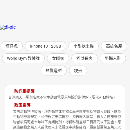
煙仔虎
iPhone 13 128GB
小型挖土機
高雄名產
World Gym 教練課
女睡衣
招財長夾
男懶人鞋
短髮造型
粳米
防詐騙提醒
台灣樂天市場與店家不會主動致電要求解除分期付款、要求ATM轉帳。
政策宣導
為防治動物傳染病，境外動物或動物產品等應施檢疫物輸入我國，應符
合動物檢疫規定，並依規定申請檢疫。擅自輸入屬禁止輸入之應施檢疫
物者最高可處七年以下有期徒刑，得併科新臺幣三百萬元以下罰金。應
施檢疫物之輸入人或代理人未依規定申請檢疫者，得處新臺幣五萬元以