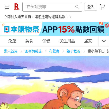
登入
立即加入樂天會員，讓您邊購物邊賺點數！
購物網分類
免運
美食
保健
民生用品
居家
3C
樂天首頁
圖書與雜誌
有聲書
親子教養
猴小弟下山【
天天免運
美食蛋糕
養生保健
民生用品
居家生活
3C家電
運動休閒
親子玩具
女裝
男裝
化妝保養
情趣用品