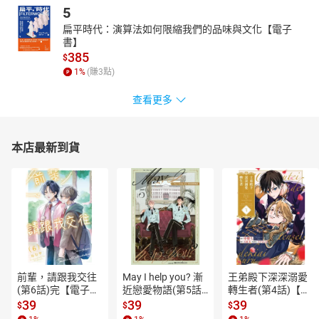
5
扁平時代：演算法如何限縮我們的品味與文化【電子
書】
385
$
1
%
(賺
3
點)
查看更多
本店最新到貨
前輩，請跟我交往
May I help you? 漸
王弟殿下深深溺愛
(第6話)完【電子
近戀愛物語(第5話)
轉生者(第4話)【電
書】
【電子書】
子書】
39
39
39
$
$
$