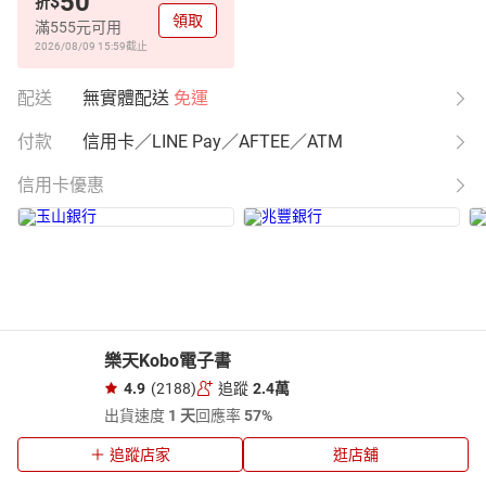
50
$
折
領取
滿555元可用
2026/08/09 15:59
截止
配送
無實體配送
免運
付款
信用卡／LINE Pay／AFTEE／ATM
信用卡優惠
樂天Kobo電子書
4.9
(2188)
追蹤
2.4萬
出貨速度
1 天
回應率
57%
追蹤店家
逛店舖