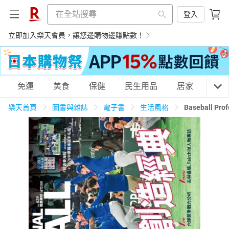
登入
立即加入樂天會員，讓您邊購物邊賺點數！
購物網分類
免運
美食
保健
民生用品
居家
3C
樂天首頁
圖書與雜誌
電子書
生活風格
Baseball 
天天免運
美食蛋糕
養生保健
民生用品
居家生活
3C家電
運動休閒
親子玩具
女裝
男裝
化妝保養
情趣用品