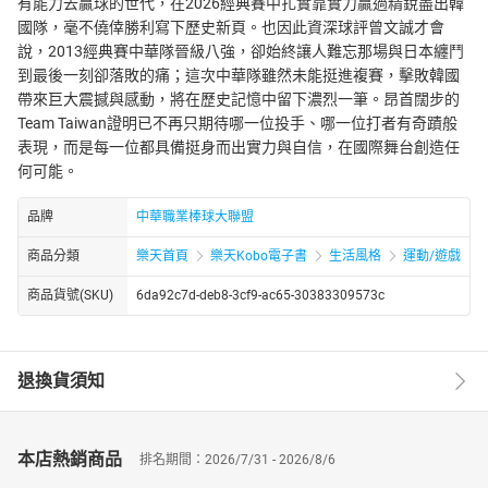
有能力去贏球的世代，在2026經典賽中扎實靠實力贏過精銳盡出韓
國隊，毫不僥倖勝利寫下歷史新頁。也因此資深球評曾文誠才會
說，2013經典賽中華隊晉級八強，卻始終讓人難忘那場與日本纏鬥
到最後一刻卻落敗的痛；這次中華隊雖然未能挺進複賽，擊敗韓國
帶來巨大震撼與感動，將在歷史記憶中留下濃烈一筆。昂首闊步的
Team Taiwan證明已不再只期待哪一位投手、哪一位打者有奇蹟般
表現，而是每一位都具備挺身而出實力與自信，在國際舞台創造任
何可能。
品牌
中華職業棒球大聯盟
商品分類
樂天首頁
樂天Kobo電子書
生活風格
運動/遊戲
商品貨號(SKU)
6da92c7d-deb8-3cf9-ac65-30383309573c
退換貨須知
本店熱銷商品
排名期間：2026/7/31 - 2026/8/6