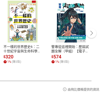
客服資訊
豫期
服務時間：週一到週五 10:00-12:00、
易解
13:00-17:00 (國定假日及例假日休息)
不一樣的世界歷史6：二
警專從這裡開始：歷屆試
理財周
品性
客服電話：0080-1857077
十世紀宇宙與生命科學大
題全解（甲組）【電子
去槓桿
進步【電子書】
書】
股 黃
請參
客服信箱：
聯絡店家
320
574
16
$
$
$
書】
1
%
(賺
3
點)
1
%
(賺
5
點)
1
%
由飛比價格提供的資訊