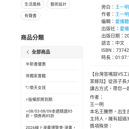
生活風格
藝術設計
旁白：
王一明
作者：
王一明
有聲書
編輯：
愛播聽
出版社：
愛播
出版日期：201
商品分類
語言：中文
ISBN：73742
全部商品
時長：01:07:
🎯新書優惠
【台灣答嘴鼓VS
🉐獨家書籍
某嫁尫】從孩子長
💘樂天女孩
講古方式，帶您一
作者：
⚡版權即將到期
王一明
本名王騰懋，出生
⭐08/03-08/09本週精選85
折，領券再85折
主持人，擁有超過
獎項殊榮：
2026線上漫畫博覽會-漫畫，