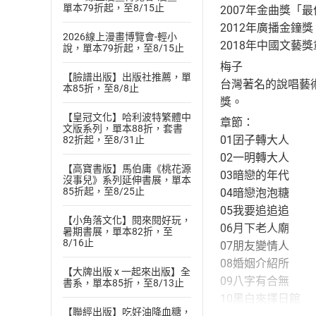
單本79折起，至8/15止
2007年金曲獎「
2012年廣播金鐘
2026線上漫畫博覽會-輕小
2018年中國文藝
說，單本79折起，至8/15止
梅子
【臉譜出版】出版社推薦，單
台灣著名的說唱藝
本85折，至8/8止
獎。
【皇冠文化】哈利波特繁體中
章節：
文版系列，單本88折，套書
01囝子轉大人
82折起，至8/31止
02一明轉大人
【高寶書版】馬伯庸《桃花源
03暗戀的年代
沒事兒》系列延伸書展，單本
85折起，至8/25止
04暗戀泡泡糖
05我要追追追
【小角落文化】閱來閱好玩，
06月下老人廟
暑期書展，單本82折，至
8/16止
07朋友變情人
08婚姻介紹所
【大牌出版 x 一起來出版】全
09八字有合無
書系，單本85折，至8/13止
10黑白來擇日館
【聯經出版】吃好油降血糖，