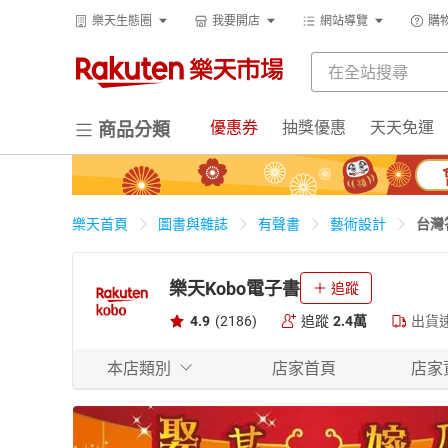
樂天生態圈
我要開店
網站導覽
購
優惠券
抽獎優惠
天天免運
商品分類
台灣
樂天首頁
圖書與雜誌
有聲書
藝術設計
樂天Kobo電子書
追蹤
4.9
(2186)
追蹤
2.4萬
出貨
本店類別
店家首頁
店家