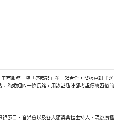
讓「工商服務」與「答嘴鼓」在一起合作，整張專輯【娶
後，為婚姻的一條長路，用詼諧趣味卻考證傳統習俗的
電視節目、音樂會以及各大頒獎典禮主持人，現為廣播