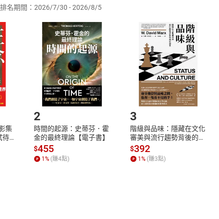
排名期間：2026/7/30 - 2026/8/5
訂購本店鋪之商品即代表知悉本店鋪所銷售之商品為電子書，屬
取電子書，不得請求退貨退款。
品
放入
購物車
登入
帳號
欲取消訂單或辦理退貨時，請登入樂天市場，並於「我的訂單」
Shopping cart
Login
將依您的申請進行審核，待審核通過後將為您辦理退款事宜。
市場須以整筆訂單為單位進行取消/退貨，恕無法以單支商品取消
如何開始使用？
.選擇閱讀載具
Step2.
2
3
X影集
時間的起源：史蒂芬．霍
階級與品味：隱藏在文化
蓄弒待
金的最終理論【電子書】
審美與流行趨勢背後的地
位渴望【電子書】
455
392
$
$
1
%
(賺
4
點)
1
%
(賺
3
點)