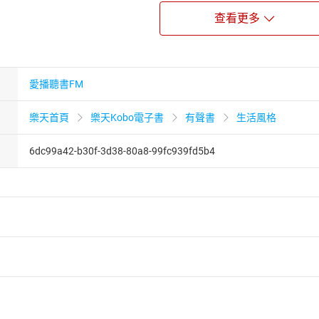
查看更多
愛播聽書FM
樂天首頁
樂天Kobo電子書
有聲書
生活風格
6dc99a42-b30f-3d38-80a8-99fc939fd5b4
者保護法
第
19
條第
1
項後段
暨
通訊交易解除權合理例外情事適用
供即為完成之線上服務，經消費者事先同意始提供。」 之商品