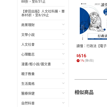
88折，至8/31止
【麥田出版】人文社科展，單
本85折，至8/29止
商業理財
付款方
文學小說
投資理財
ATM轉帳、信用卡
人文社會
經濟/趨勢
歐美文學
讀懂：行政法【電子
心理勵志
財務/金融
日本文學
國際關係
616
$
1
%
(賺
6
點)
漫畫/輕小說/圖文書
管理/領導
韓國文學
政治
心靈成長/情緒
親子教養
職場工作術
華文文學
社會科學
人際關係
輕小說
生活風格
成功法
經典文學
台灣/中國歷史
兩性關係
奇幻/科幻
教育現場
相似商品
醫療保健
行銷/廣告
成長/家庭生活小說
日/韓歷史
心理學
愛情故事
兒童文學/故事
飲食/食譜
自然科普
傳記
懸疑/推理小說
其他歷史/史學
職場/社會寫實
兒童科普/學習
健身/美顏
健康/養生