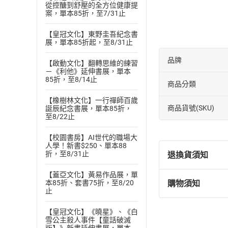
11小訂甲大訂
從控醣到舒壓的全方位健康提
12大嫁妝會社
案，單本85折，至7/31止
13心頭抓乎定
【皇冠文化】東野圭吾紀念書
14梅子攝影公司
展，單本85折起，至8/31止
15娶某甲嫁ㄤ
品牌
【啟動文化】翻轉思維的練習
16王者大飯店
－《利他》延伸書展，單本
17床頭到床尾
85折，至8/14止
商品分類
18一明老師抓猴
【橡樹林文化】一行禪師百歲
19手都不通放
商品貨號(SKU)
誕辰紀念書展，單本85折，
至8/22止
【校園書房】AI世代的職場大
人學！新書$250、單本88
折，至8/31止
退換貨須知
【蓋亞文化】黃易作品展，單
購物須知
本85折、套書75折，至8/20
退換貨規定：
止
(
一
)
依
消費
【皇冠文化】《曉星》、《白
內容或一經提
雪公主殺人事件【童話破滅
購書須知
定。