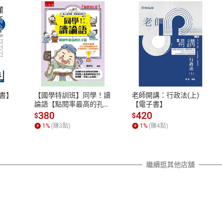
式
退換貨規範
、LINE PAY、AFTEE
本店是否提供消費者保護法七日猶
之權利，遽消費者保護法及通訊交
書】
【國學特訓班】同學！讀
老師開講：行政法(上)
除權合理例外情事適用準則，依商
論語【點閱率最高的孔子
【電子書】
篇】逗趣的文配圖情境式
質各有不同規定。詳細退換貨說明
380
420
$
$
講解，學習聖人老師和學
照各商品說明。
1
%
(賺
3
點)
1
%
(賺
4
點)
霸弟子的高情商，開拓人
詳細說明
生格局！【電子書】
繼續逛其他店舖