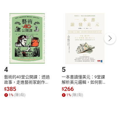
非以有形媒介提供之數位內容，消費者同意若訂購後
付款
方式
完成
訂單
中點選「瀏覽訂單明細」
>
「申請取消訂單
/
退
Payment
Complete
/退貨。
登入帳號，下載書籍後看書
4
5
6
藝術的40堂公開課：透過
一本書讀懂美元：9堂課
本物
故事，走進藝術家創作現
解析美元邏輯，如何影響
說，
場，看藝術如何誕生、如
全球經濟和每個人的投資
來】
385
266
28
$
$
$
何形塑人類生活【電子
【電子書】
1
%
(賺
3
點)
1
%
(賺
2
點)
1
%
書】