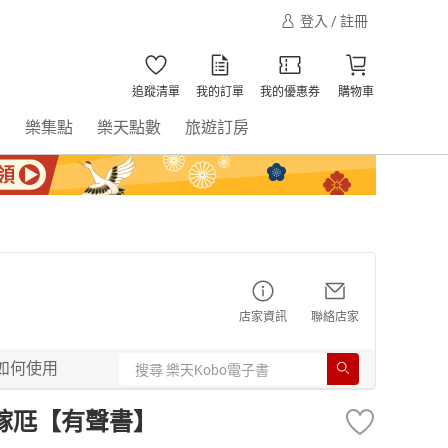
登入 / 註冊
追蹤清單
我的訂單
我的優惠券
購物車
書
樂集點
樂天點數
旅遊訂房
店家資訊
聯絡店家
如何使用
某嫁尫【有聲書】