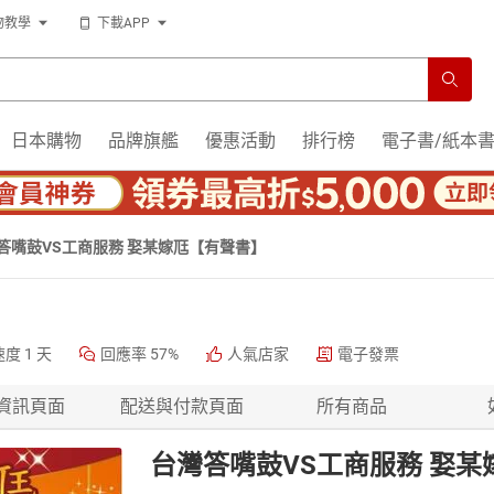
物教學
下載APP
日本購物
品牌旗艦
優惠活動
排行榜
電子書/紙本
答嘴鼓VS工商服務 娶某嫁尫【有聲書】
速度
1 天
回應率
57%
人氣店家
電子發票
資訊頁面
配送與付款頁面
所有商品
台灣答嘴鼓VS工商服務 娶