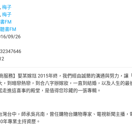
,
梅子
,
梅子
書FM
聽書FM
6/09/26
32347646
12
工商服務】娶某嫁尫 2015年終，我們經由誠懇的溝通與努力，
大，到暗戀熱戀，到合八字辦嫁妝，一直到結婚，以及人生的最
起走進這喜事的殿堂，是值得您珍藏的一張專輯。
台灣台中，師承吳兆南，曾任購物台購物專家、電視新聞主播，
30年專業主持資歷。