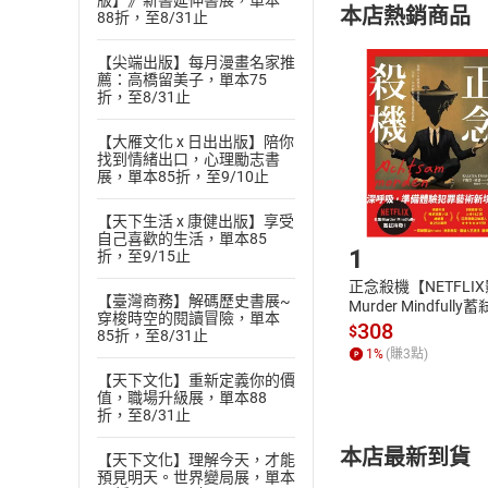
版】》新書延伸書展，單本
本店熱銷商品
88折，至8/31止
(
二
)
消費者
且已下載
/
存
挑選
商
【尖端出版】每月漫畫名家推
薦：高橋留美子，單本75
退貨方式：您
Choose
折，至8/31止
貨」，本店鋪
請注意，樂天
【大雁文化 x 日出出版】陪你
購書後，
找到情緒出口，心理勵志書
展，單本85折，至9/10止
Step1
【天下生活 x 康健出版】享受
自己喜歡的生活，單本85
1
折，至9/15止
正念殺機【NETFLI
【臺灣商務】解碼歷史書展~
Murder Mindfully
穿梭時空的閱讀冒險，單本
發】【電子書】
308
$
85折，至8/31止
1
%
(賺
3
點)
【天下文化】重新定義你的價
值，職場升級展，單本88
折，至8/31止
本店最新到貨
【天下文化】理解今天，才能
預見明天。世界變局展，單本