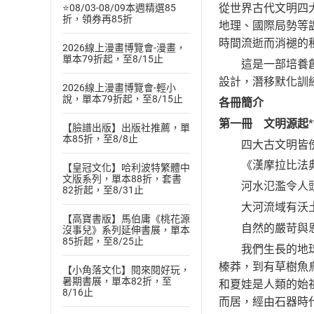
從世界古代文明四
⭐08/03-08/09本週精選85
折，領券再85折
地理、國際局勢等
時間流逝而消褪的
2026線上漫畫博覽會-漫畫，
單本79折起，至8/15止
這是一部培養創意
設計，潛移默化訓
2026線上漫畫博覽會-輕小
說，單本79折起，至8/15止
各冊簡介
第一冊 文明源起
【臉譜出版】出版社推薦，單
本85折，至8/8止
四大古文明皆傍
《漢摩拉比法典
【皇冠文化】哈利波特繁體中
文版系列，單本88折，套書
河水氾濫令人頭
82折起，至8/31止
大河流域有沃土
【高寶書版】馬伯庸《桃花源
自然的嚴苛與恩
沒事兒》系列延伸書展，單本
85折起，至8/25止
我們生長的地球是
榛莽，到有草樹魚
【小角落文化】閱來閱好玩，
暑期書展，單本82折，至
和夏娃是人類的始
8/16止
而居，經由石器時