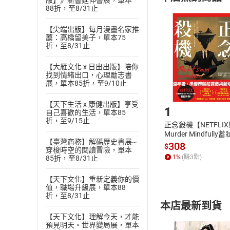
(
版】》新書延伸書展，單本
二
)
消費者
88折，至8/31止
且已下載
/
存
挑選
商
退貨方式：您
【尖端出版】每月漫畫名家推
Choose
薦：高橋留美子，單本75
貨」，本店鋪
折，至8/31止
請注意，樂天
購書後，
【大雁文化 x 日出出版】陪你
找到情緒出口，心理勵志書
展，單本85折，至9/10止
Step1
【天下生活 x 康健出版】享受
1
自己喜歡的生活，單本85
折，至9/15止
正念殺機【NETFLI
Murder Mindfully
【臺灣商務】解碼歷史書展~
發】【電子書】
308
$
穿梭時空的閱讀冒險，單本
1
%
(賺
3
點)
85折，至8/31止
【天下文化】重新定義你的價
值，職場升級展，單本88
折，至8/31止
本店最新到貨
【天下文化】理解今天，才能
預見明天。世界變局展，單本