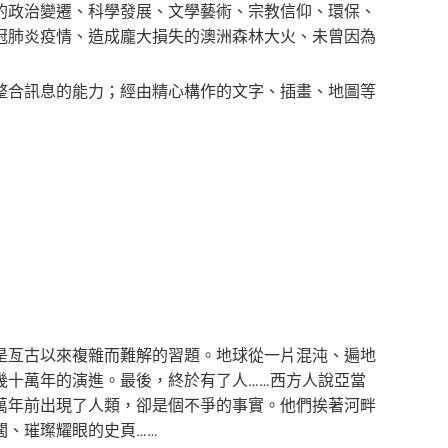
的政治變遷、科學發展、文學藝術、宗教信仰、環保、
冠肺炎疫情、造成龐大損失的澳洲森林大火、未曾因為
合訊息的能力；經由精心構作的文字、插畫、地圖等
亙古以來複雜而難解的習題。地球從一片混沌、遍地
幾十萬年的演進。最後，終於有了人……西方人說亞當
萬年前出現了人類，卻是個不爭的事實。他們挨著河畔
闊、璀璨耀眼的史頁……