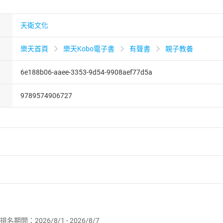
天衛文化
樂天首頁
樂天Kobo電子書
有聲書
親子教養
6e188b06-aaee-3353-9d54-9908aef77d5a
9789574906727
者保護法
第
19
條第
1
項後段
暨
通訊交易解除權合理例外情事適用
供即為完成之線上服務，經消費者事先同意始提供。」 之商品
排名期間：2026/8/1 - 2026/8/7