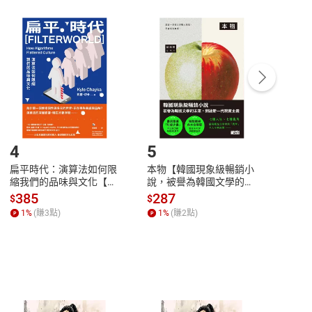
非以有形媒介提供之數位內容，消費者同意若訂購後
付款
方式
完成
訂單
中點選「瀏覽訂單明細」
>
「申請取消訂單
/
退
Payment
Complete
/退貨。
登入帳號，下載書籍後看書
4
5
6
扁平時代：演算法如何限
本物【韓國現象級暢銷小
蛋白
縮我們的品味與文化【電
說，被譽為韓國文學的未
版）─
子書】
來】【電子書】
秘密
385
287
24
$
$
$
一本
1
%
(賺
3
點)
1
%
(賺
2
點)
1
%