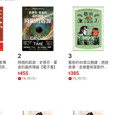
訂購本店鋪之商品即代表知悉本店鋪所銷售之商品為電子書，屬
取電子書，不得請求退貨退款。
品
放入
購物車
登入
帳號
欲取消訂單或辦理退貨時，請登入樂天市場，並於「我的訂單」
Shopping cart
Login
將依您的申請進行審核，待審核通過後將為您辦理退款事宜。
市場須以整筆訂單為單位進行取消/退貨，恕無法以單支商品取消
如何開始使用？
.選擇閱讀載具
Step2.
2
3
X影集
時間的起源：史蒂芬．霍
藝術的40堂公開課：透過
蓄弒待
金的最終理論【電子書】
故事，走進藝術家創作現
場，看藝術如何誕生、如
455
385
$
$
何形塑人類生活【電子
1
%
(賺
4
點)
1
%
(賺
3
點)
書】