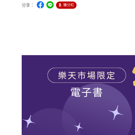
分享：
賺分紅