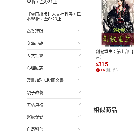
88折，至8/31止
【麥田出版】人文社科展，單
本85折，至8/29止
付款方
商業理財
ATM轉帳、信用卡
文學小說
投資理財
剑傲重生：第七部【
人文社會
經濟/趨勢
歐美文學
書】
315
$
心理勵志
財務/金融
日本文學
國際關係
1
%
(賺
3
點)
漫畫/輕小說/圖文書
管理/領導
韓國文學
政治
心靈成長/情緒
親子教養
職場工作術
華文文學
社會科學
人際關係
輕小說
生活風格
成功法
經典文學
台灣/中國歷史
兩性關係
奇幻/科幻
教育現場
相似商品
醫療保健
行銷/廣告
成長/家庭生活小說
日/韓歷史
心理學
愛情故事
兒童文學/故事
飲食/食譜
自然科普
傳記
懸疑/推理小說
其他歷史/史學
職場/社會寫實
兒童科普/學習
健身/美顏
健康/養生