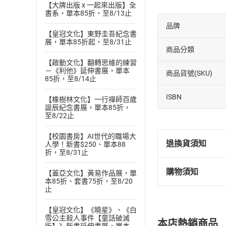
【大牌出版 x 一起來出版】全
書系，單本85折，至8/13止
品牌
【皇冠文化】東野圭吾紀念書
展，單本85折起，至8/31止
商品分類
【啟動文化】翻轉思維的練習
－《利他》延伸書展，單本
商品貨號(SKU)
85折，至8/14止
ISBN
【橡樹林文化】一行禪師百歲
誕辰紀念書展，單本85折，
至8/22止
【校園書房】AI世代的職場大
退換貨須知
人學！新書$250、單本88
折，至8/31止
購物須知
【蓋亞文化】黃易作品展，單
退換貨規定：
本85折、套書75折，至8/20
(
一
)
依
消費
止
內容或一經提
【皇冠文化】《曉星》、《白
購書須知
定。
雪公主殺人事件【童話破滅
本店熱銷商品