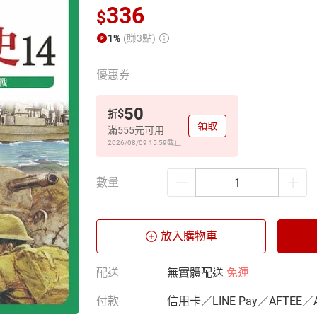
336
$
1%
(賺3點)
優惠券
50
$
折
領取
滿555元可用
2026/08/09 15:59
截止
數量
放入購物車
配送
無實體配送
免運
付款
信用卡／LINE Pay／AFTEE／