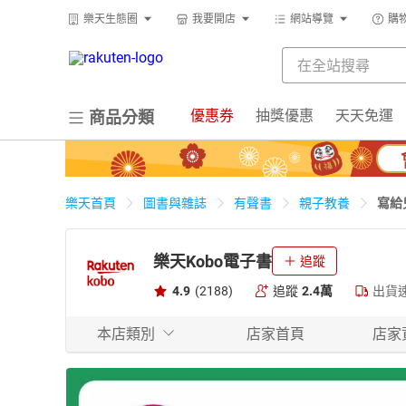
樂天生態圈
我要開店
網站導覽
購
優惠券
抽獎優惠
天天免運
商品分類
寫給
樂天首頁
圖書與雜誌
有聲書
親子教養
樂天Kobo電子書
追蹤
4.9
(2188)
追蹤
2.4萬
出貨
本店類別
店家首頁
店家