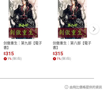
客服資訊
豫期
服務時間：週一到週五 10:00-12:00、
易解
13:00-17:00 (國定假日及例假日休息)
剑傲重生：第九部【電子
剑傲重生：第八部【電子
潜水史
品性
客服電話：0080-1857077
書】
書】
andari
al) Sc
請參
客服信箱：
聯絡店家
315
315
13
$
$
$
r【電
1
%
(賺
3
點)
1
%
(賺
3
點)
1
%
由飛比價格提供的資訊