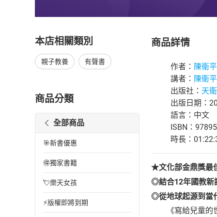
本店相關類別
商品詳情
親子教養
有聲書
作者：
陳衛平
講者：
陳衛平
出版社：
天衛
商品分類
出版日期：202
語言：中文
全部商品
ISBN：97895
時長：01:22:
🎯新書優惠
🉐獨家書籍
★文化部金鼎獎最
◎結合12年國教
💘樂天女孩
◎從地球起源到當
⚡版權即將到期
《寫給兒童的世界