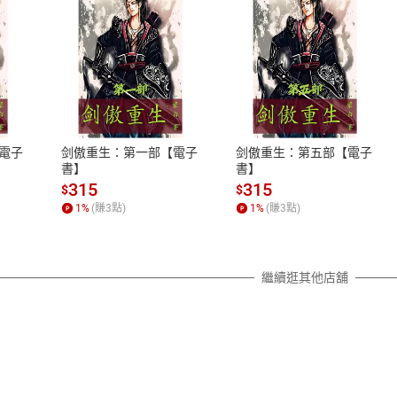
式
退換貨規範
、LINE PAY、AFTEE
本店是否提供消費者保護法七日猶
之權利，遽消費者保護法及通訊交
電子
剑傲重生：第一部【電子
剑傲重生：第五部【電子
除權合理例外情事適用準則，依商
書】
書】
質各有不同規定。詳細退換貨說明
315
315
$
$
照各商品說明。
1
%
(賺
3
點)
1
%
(賺
3
點)
詳細說明
繼續逛其他店舖