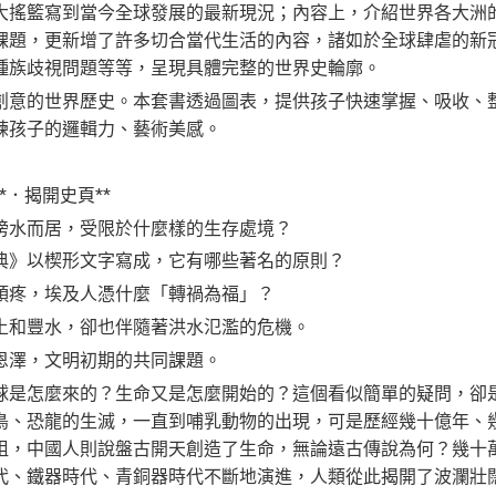
大搖籃寫到當今全球發展的最新現況；內容上，介紹世界各大洲
課題，更新增了許多切合當代生活的內容，諸如於全球肆虐的新
種族歧視問題等等，呈現具體完整的世界史輪廓。
的世界歷史。本套書透過圖表，提供孩子快速掌握、吸收、整
練孩子的邏輯力、藝術美感。
**．揭開史頁**
水而居，受限於什麼樣的生存處境？
》以楔形文字寫成，它有哪些著名的原則？
疼，埃及人憑什麼「轉禍為福」？
和豐水，卻也伴隨著洪水氾濫的危機。
澤，文明初期的共同課題。
怎麼來的？生命又是怎麼開始的？這個看似簡單的疑問，卻是
鳥、恐龍的生滅，一直到哺乳動物的出現，可是歷經幾十億年、
祖，中國人則說盤古開天創造了生命，無論遠古傳說為何？幾十
代、鐵器時代、青銅器時代不斷地演進，人類從此揭開了波瀾壯