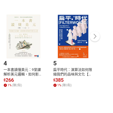
非以有形媒介提供之數位內容，消費者同意若訂購後
付款
方式
完成
訂單
中點選「瀏覽訂單明細」
>
「申請取消訂單
/
退
Payment
Complete
/退貨。
登入帳號，下載書籍後看書
4
5
6
一本書讀懂美元：9堂課
扁平時代：演算法如何限
本物
解析美元邏輯，如何影響
縮我們的品味與文化【電
說，
全球經濟和每個人的投資
子書】
來】
266
385
28
$
$
$
【電子書】
1
%
(賺
2
點)
1
%
(賺
3
點)
1
%