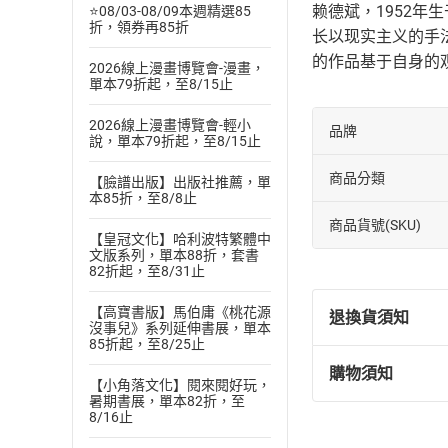
赖德斌，1952
⭐08/03-08/09本週精選85
折，領券再85折
长以现实主义的手
的作品基于自身的
2026線上漫畫博覽會-漫畫，
單本79折起，至8/15止
2026線上漫畫博覽會-輕小
品牌
說，單本79折起，至8/15止
商品分類
【臉譜出版】出版社推薦，單
本85折，至8/8止
商品貨號(SKU)
【皇冠文化】哈利波特繁體中
文版系列，單本88折，套書
82折起，至8/31止
【高寶書版】馬伯庸《桃花源
退換貨須知
沒事兒》系列延伸書展，單本
85折起，至8/25止
購物須知
退換貨規定：
【小角落文化】閱來閱好玩，
暑期書展，單本82折，至
(
一
)
依
消費
8/16止
內容或一經提