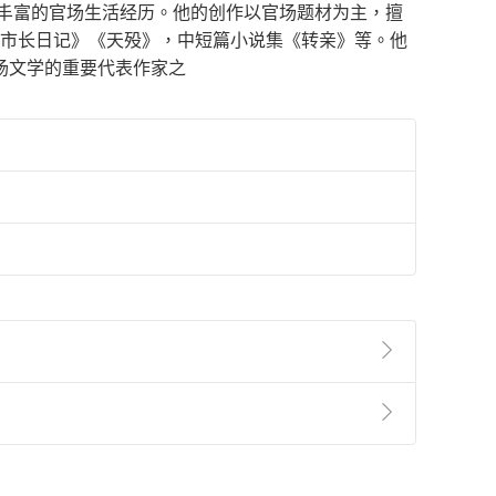
有丰富的官场生活经历。他的创作以官场题材为主，擅
的市长日记》《天殁》，中短篇小说集《转亲》等。他
场文学的重要代表作家之
準則
第
2
條第
5
款之規定，「非以有形媒介提供之數位
，不適用消保法第
19
條第
1
項七日內無條件退貨之規