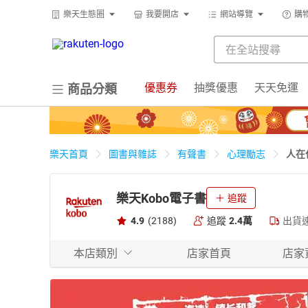
樂天生態圈
我要開店
網站導覽
購
優惠券
抽獎優惠
天天免運
商品分類
人在
樂天首頁
圖書與雜誌
有聲書
心理勵志
樂天Kobo電子書
追蹤
4.9
(2188)
追蹤
2.4萬
出貨
本店類別
店家首頁
店家