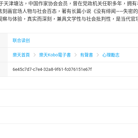
年生于天津塘沽，中国作家协会会员，曾在党政机关任职多年，拥
法刻画官场人物与社会百态，著有长篇小说《没有绯闻——失密
观察与体验，真实而深刻，兼具文学性与社会批判性，是当代官
联合读创
樂天首頁
樂天Kobo電子書
有聲書
心理勵志
6e45c7d7-c7e4-32a8-9f61-fc076151e67f
者保護法
第
19
條第
1
項後段
暨
通訊交易解除權合理例外情事適用
供即為完成之線上服務，經消費者事先同意始提供。」 之商品