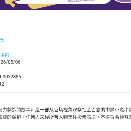
创
读创
6/05/06
00032886
42
权力制造的故事》是一部从官场视角观察社会百态的中篇小说串
法律的保护。任何人未经所有人物集体投票表决，不得冒名顶替对