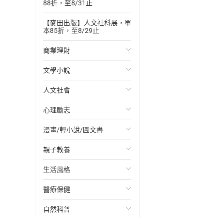
88折，至8/31止
【麥田出版】人文社科展，單
本85折，至8/29止
商業理財
文學小說
投資理財
人文社會
經濟/趨勢
歐美文學
心理勵志
財務/金融
日本文學
國際關係
漫畫/輕小說/圖文書
管理/領導
韓國文學
政治
心靈成長/情緒
親子教養
職場工作術
華文文學
社會科學
人際關係
輕小說
生活風格
成功法
經典文學
台灣/中國歷史
兩性關係
奇幻/科幻
教育現場
醫療保健
行銷/廣告
成長/家庭生活小說
日/韓歷史
心理學
愛情故事
兒童文學/故事
飲食/食譜
自然科普
傳記
懸疑/推理小說
其他歷史/史學
職場/社會寫實
兒童科普/學習
健身/美顏
健康/養生