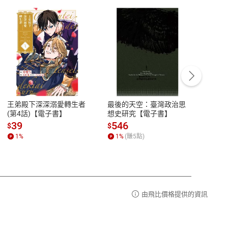
客服資訊
豫期
服務時間：週一到週五 10:00-12:00、
易解
13:00-17:00 (國定假日及例假日休息)
王弟殿下深深溺愛轉生者
最後的天空：臺灣政治思
鬼島
品性
客服電話：0080-1857077
(第4話)【電子書】
想史研究【電子書】
小事
請參
客服信箱：
聯絡店家
39
546
33
$
$
$
1
%
1
%
(賺
5
點)
1
%
由飛比價格提供的資訊