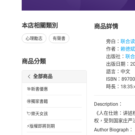
本店相關類別
商品詳情
心理勵志
有聲書
旁白：
联合读
作者：
赖德斌
出版社：
联合
商品分類
出版日期：202
語言：中文
全部商品
ISBN：89700
時長：18:35:
🎯新書優惠
🉐獨家書籍
Description：
《人在仕途：讲述
💘樂天女孩
权，受到国家庄严
⚡版權即將到期
Author Biograph：