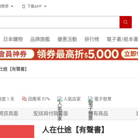
物教學
下載APP
日本購物
品牌旗艦
優惠活動
排行榜
電子書/紙本
仕途【有聲書】
速度
1 天
回應率
57%
人氣店家
電子發票
資訊頁面
配送與付款頁面
所有商品
人在仕途【有聲書】