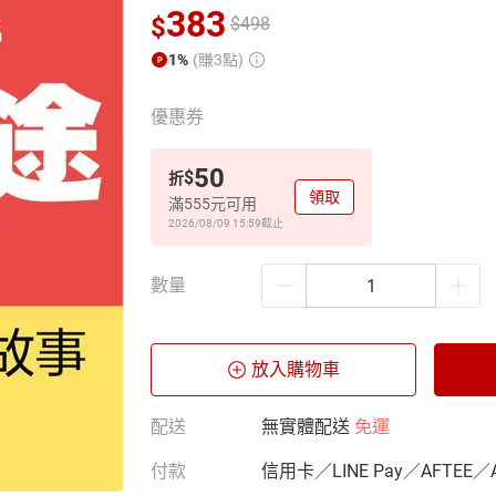
383
$
$
498
1%
(賺3點)
優惠券
50
$
折
領取
滿555元可用
2026/08/09 15:59
截止
數量
放入購物車
配送
無實體配送
免運
付款
信用卡／LINE Pay／AFTEE／