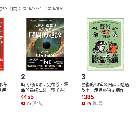
排名期間：2026/7/31 - 2026/8/6
訂購本店鋪之商品即代表知悉本店鋪所銷售之商品為電子書，屬
取電子書，不得請求退貨退款。
品
放入
購物車
登入
帳號
欲取消訂單或辦理退貨時，請登入樂天市場，並於「我的訂單」
Shopping cart
Login
將依您的申請進行審核，待審核通過後將為您辦理退款事宜。
市場須以整筆訂單為單位進行取消/退貨，恕無法以單支商品取消
如何開始使用？
.選擇閱讀載具
Step2.
2
3
X影集
時間的起源：史蒂芬．霍
藝術的40堂公開課：透過
蓄弒待
金的最終理論【電子書】
故事，走進藝術家創作現
場，看藝術如何誕生、如
455
385
$
$
何形塑人類生活【電子
1
%
(賺
4
點)
1
%
(賺
3
點)
書】