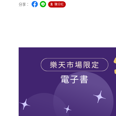
分享：
賺分紅