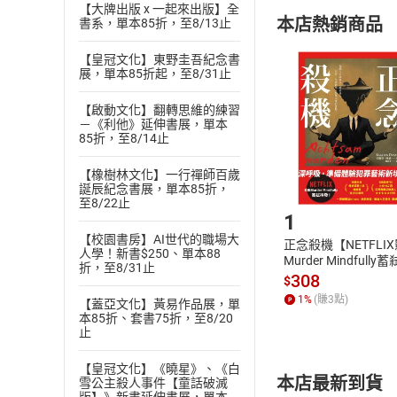
購書須知
定。
【大牌出版 x 一起來出版】全
本店熱銷商品
書系，單本85折，至8/13止
(
二
)
消費者
且已下載
/
存
【皇冠文化】東野圭吾紀念書
挑選
商
展，單本85折起，至8/31止
退貨方式：您
Choose
貨」，本店鋪
【啟動文化】翻轉思維的練習
請注意，樂天
－《利他》延伸書展，單本
購書後，
85折，至8/14止
【橡樹林文化】一行禪師百歲
誕辰紀念書展，單本85折，
Step1
至8/22止
1
【校園書房】AI世代的職場大
正念殺機【NETFLI
人學！新書$250、單本88
Murder Mindfully
折，至8/31止
發】【電子書】
308
$
1
%
(賺
3
點)
【蓋亞文化】黃易作品展，單
本85折、套書75折，至8/20
止
【皇冠文化】《曉星》、《白
本店最新到貨
雪公主殺人事件【童話破滅