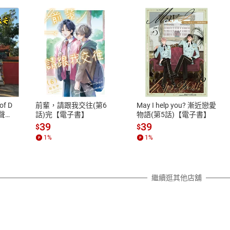
式
退換貨規範
、LINE PAY、AFTEE
本店是否提供消費者保護法七日猶
之權利，遽消費者保護法及通訊交
of D
前輩，請跟我交往(第6
May I help you? 漸近戀愛
除權合理例外情事適用準則，依商
有聲
話)完【電子書】
物語(第5話)【電子書】
質各有不同規定。詳細退換貨說明
39
39
$
$
照各商品說明。
1
%
1
%
詳細說明
繼續逛其他店舖