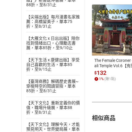
版】》新書延伸書展，單本
88折，至8/31止
【尖端出版】每月漫畫名家推
薦：高橋留美子，單本75
折，至8/31止
付款方
【大雁文化 x 日出出版】陪你
找到情緒出口，心理勵志書
展，單本85折，至9/10止
ATM轉帳、信用卡
【天下生活 x 康健出版】享受
The Female Coroner 
自己喜歡的生活，單本85
ali Temple Vol.6【
折，至9/15止
書】
132
$
1
%
(賺
1
點)
【臺灣商務】解碼歷史書展~
穿梭時空的閱讀冒險，單本
85折，至8/31止
【天下文化】重新定義你的價
值，職場升級展，單本88
折，至8/31止
相似商品
【天下文化】理解今天，才能
預見明天。世界變局展，單本