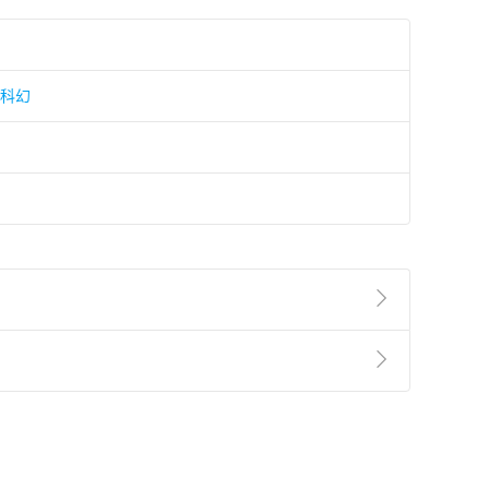
/科幻
準則
第
2
條第
5
款之規定，「非以有形媒介提供之數位
，不適用消保法第
19
條第
1
項七日內無條件退貨之規
非以有形媒介提供之數位內容，消費者同意若訂購後