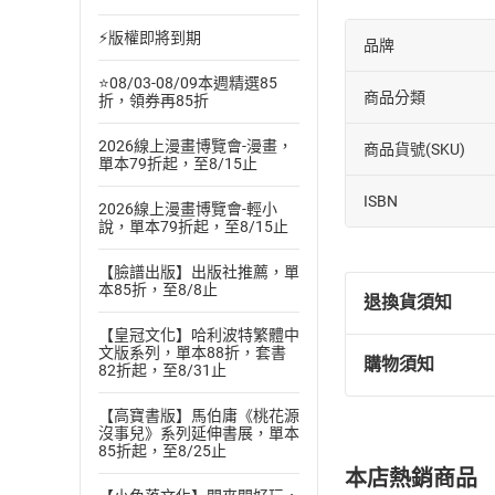
⚡版權即將到期
品牌
⭐08/03-08/09本週精選85
商品分類
折，領券再85折
2026線上漫畫博覽會-漫畫，
商品貨號(SKU)
單本79折起，至8/15止
ISBN
2026線上漫畫博覽會-輕小
說，單本79折起，至8/15止
【臉譜出版】出版社推薦，單
本85折，至8/8止
退換貨須知
【皇冠文化】哈利波特繁體中
文版系列，單本88折，套書
購物須知
82折起，至8/31止
退換貨規定：
(
一
)
依
消費
【高寶書版】馬伯庸《桃花源
內容或一經提
沒事兒》系列延伸書展，單本
購書須知
85折起，至8/25止
定。
本店熱銷商品
(
二
)
消費者