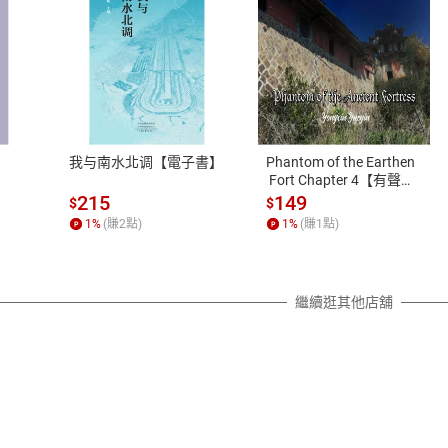
式
退換貨規範
、LINE PAY、AFTEE
本店是否提供消費者保護法七日猶
之權利，遽消費者保護法及通訊交
我与南水北调【電子書】
Phantom of the Earthen
除權合理例外情事適用準則，依商
 Fort Chapter 4【有聲
書】
質各有不同規定。詳細退換貨說明
215
149
$
$
照各商品說明。
1
%
(賺
2
點)
1
%
(賺
1
點)
詳細說明
繼續逛其他店舖