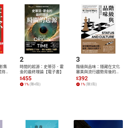
取電子書，不得請求退貨退款。
品
放入
購物車
登入
帳號
欲取消訂單或辦理退貨時，請登入樂天市場，並於「我的訂單」
Shopping cart
Login
將依您的申請進行審核，待審核通過後將為您辦理退款事宜。
市場須以整筆訂單為單位進行取消/退貨，恕無法以單支商品取消
如何開始使用？
.選擇閱讀載具
Step2.
2
3
X影集
時間的起源：史蒂芬．霍
階級與品味：隱藏在文化
蓄弒待
金的最終理論【電子書】
審美與流行趨勢背後的地
位渴望【電子書】
455
392
$
$
1
%
(賺
4
點)
1
%
(賺
3
點)