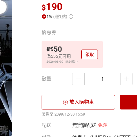
190
$
1%
(賺1點)
優惠券
50
$
折
領取
滿555元可用
2026/08/09 15:59
截止
數量
放入購物車
販售至 2099/12/30 15:59
配送
無實體配送
免運