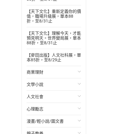
【天下文化】重新定義你的價
值，職場升級展，單本88
折，至8/31止
【天下文化】理解今天，才能
預見明天。世界變局展，單本
88折，至8/31止
【麥田出版】人文社科展，單
本85折，至8/29止
商業理財
文學小說
投資理財
人文社會
經濟/趨勢
歐美文學
心理勵志
財務/金融
日本文學
國際關係
漫畫/輕小說/圖文書
管理/領導
韓國文學
政治
心靈成長/情緒
親子教養
職場工作術
華文文學
社會科學
人際關係
輕小說