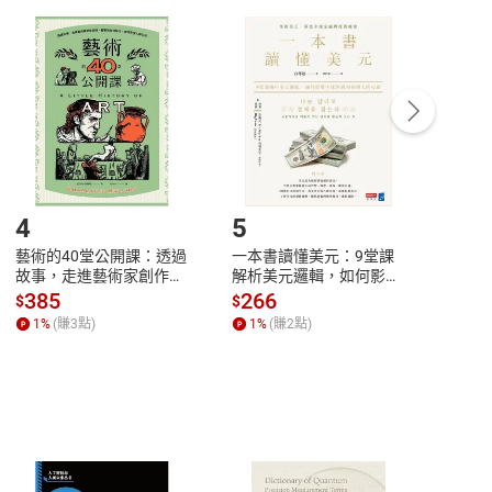
付款
方式
完成
訂單
中點選「瀏覽訂單明細」
>
「申請取消訂單
/
退
Payment
Complete
/退貨。
登入帳號，下載書籍後看書
4
5
6
藝術的40堂公開課：透過
一本書讀懂美元：9堂課
本物
故事，走進藝術家創作現
解析美元邏輯，如何影響
說，
場，看藝術如何誕生、如
全球經濟和每個人的投資
來】
385
266
28
$
$
$
何形塑人類生活【電子
【電子書】
1
%
(賺
3
點)
1
%
(賺
2
點)
1
%
書】