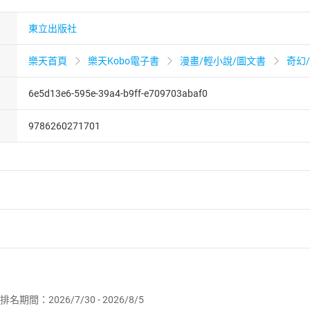
東立出版社
樂天首頁
樂天Kobo電子書
漫畫/輕小說/圖文書
奇幻
6e5d13e6-595e-39a4-b9ff-e709703abaf0
9786260271701
者保護法
第
19
條第
1
項後段
暨
通訊交易解除權合理例外情事適用
供即為完成之線上服務，經消費者事先同意始提供。」 之商品
排名期間：2026/7/30 - 2026/8/5
訂購本店鋪之商品即代表知悉本店鋪所銷售之商品為電子書，屬