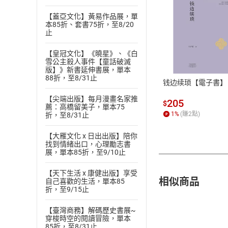
【蓋亞文化】黃易作品展，單
本85折、套書75折，至8/20
止
付款方
【皇冠文化】《曉星》、《白
雪公主殺人事件【童話破滅
ATM轉帳、信用卡
版】》新書延伸書展，單本
88折，至8/31止
钱边续琐【電子書】
【尖端出版】每月漫畫名家推
205
$
薦：高橋留美子，單本75
1
%
(賺
2
點)
折，至8/31止
【大雁文化 x 日出出版】陪你
找到情緒出口，心理勵志書
展，單本85折，至9/10止
【天下生活 x 康健出版】享受
相似商品
自己喜歡的生活，單本85
折，至9/15止
【臺灣商務】解碼歷史書展~
穿梭時空的閱讀冒險，單本
85折，至8/31止