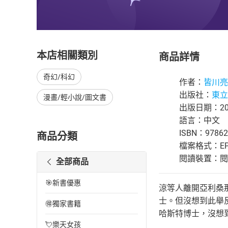
本店相關類別
商品詳情
奇幻/科幻
作者：
皆川亮
出版社：
東立
漫畫/輕小說/圖文書
出版日期：202
語言：中文
ISBN：97862
商品分類
檔案格式：EP
閱讀裝置：閱讀器
全部商品
🎯新書優惠
涼等人離開亞利桑
士。但沒想到此舉
🉐獨家書籍
哈斯特博士，沒想
💘樂天女孩