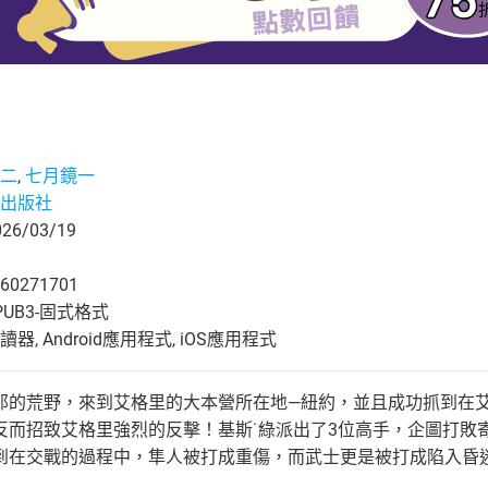
二
,
七月鏡一
出版社
6/03/19
60271701
UB3-固式格式
, Android應用程式, iOS應用程式
那的荒野，來到艾格里的大本營所在地—紐約，並且成功抓到在
反而招致艾格里強烈的反擊！基斯˙綠派出了3位高手，企圖打敗
到在交戰的過程中，隼人被打成重傷，而武士更是被打成陷入昏