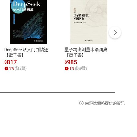
客服資訊
豫期
服務時間：週一到週五 10:00-12:00、
易解
13:00-17:00 (國定假日及例假日休息)
DeepSeek从入门到精通
量子精密测量术语词典
新西
品性
客服電話：0080-1857077
【電子書】
【電子書】
计研
請參
客服信箱：
聯絡店家
817
985
98
$
$
$
1
%
(賺
8
點)
1
%
(賺
9
點)
1
%
由飛比價格提供的資訊