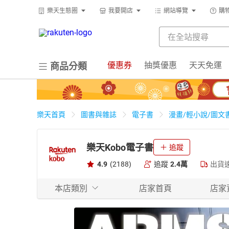
樂天生態圈
我要開店
網站導覽
購
優惠券
抽獎優惠
天天免運
商品分類
樂天首頁
圖書與雜誌
電子書
漫畫/輕小說/圖文
樂天Kobo電子書
追蹤
4.9
(2188)
追蹤
2.4萬
出貨
本店類別
店家首頁
店家