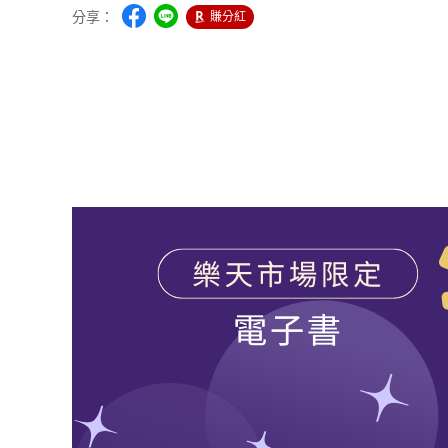
分享：
賺分紅