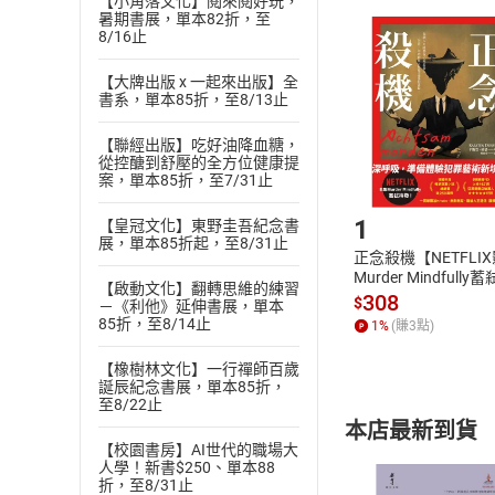
【小角落文化】閱來閱好玩，
且已下載
/
存
暑期書展，單本82折，至
挑選
商
8/16止
退貨方式：您
Choose
貨」，本店鋪
【大牌出版 x 一起來出版】全
書系，單本85折，至8/13止
請注意，樂天
購書後，
【聯經出版】吃好油降血糖，
從控醣到舒壓的全方位健康提
案，單本85折，至7/31止
Step1
1
【皇冠文化】東野圭吾紀念書
展，單本85折起，至8/31止
正念殺機【NETFLI
Murder Mindfully
【啟動文化】翻轉思維的練習
發】【電子書】
308
$
－《利他》延伸書展，單本
85折，至8/14止
1
%
(賺
3
點)
【橡樹林文化】一行禪師百歲
誕辰紀念書展，單本85折，
至8/22止
本店最新到貨
【校園書房】AI世代的職場大
人學！新書$250、單本88
折，至8/31止