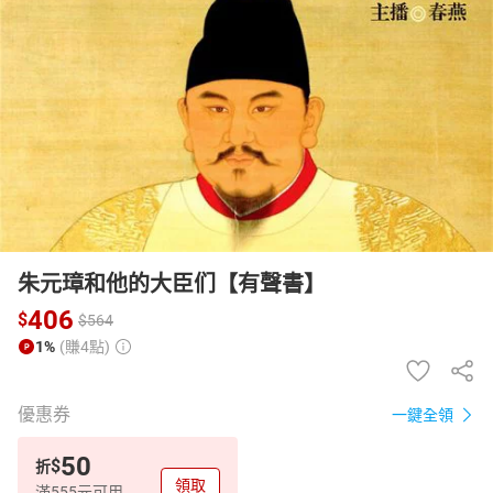
日本購物
電子/紙本書
HOT
朱元璋和他的大臣们【有聲書】
406
$
$
564
1%
(賺4點)
優惠券
一鍵全領
50
$
折
領取
滿555元可用