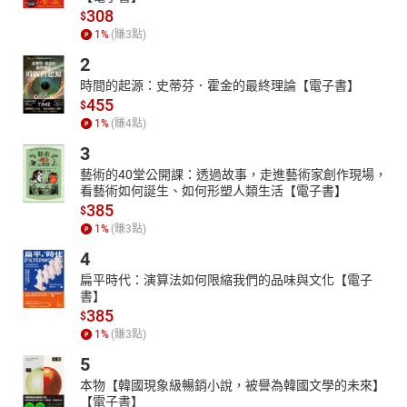
308
$
1
%
(賺
3
點)
2
時間的起源：史蒂芬．霍金的最終理論【電子書】
455
$
1
%
(賺
4
點)
3
藝術的40堂公開課：透過故事，走進藝術家創作現場，
看藝術如何誕生、如何形塑人類生活【電子書】
385
$
1
%
(賺
3
點)
4
扁平時代：演算法如何限縮我們的品味與文化【電子
書】
385
$
1
%
(賺
3
點)
5
本物【韓國現象級暢銷小說，被譽為韓國文學的未來】
【電子書】