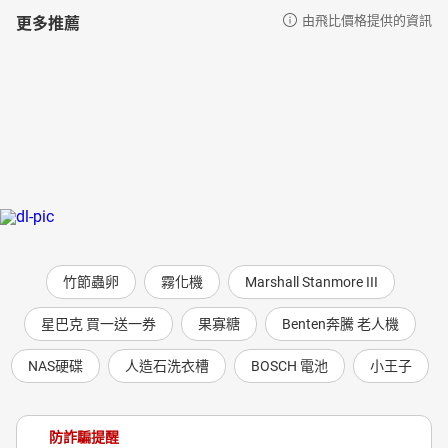
更多推薦
由飛比價格提供的資訊
竹節蟲卵
霧化機
Marshall Stanmore III
星巴克 買一送一券
果寡糖
Benten奔騰 老人機
NAS硬碟
人造石洗衣槽
BOSCH 電池
小王子
防詐騙提醒