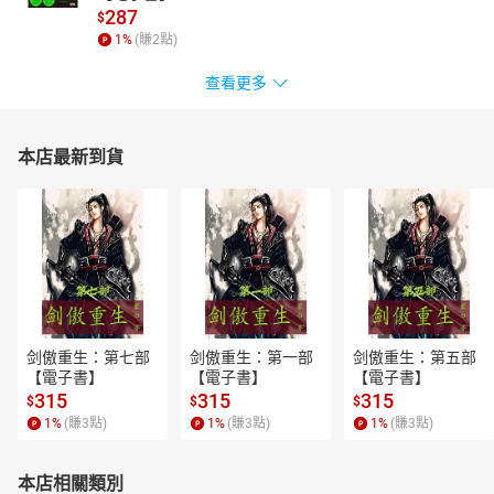
287
$
1
%
(賺
2
點)
查看更多
本店最新到貨
剑傲重生：第七部
剑傲重生：第一部
剑傲重生：第五部
【電子書】
【電子書】
【電子書】
315
315
315
$
$
$
1
%
(賺
3
點)
1
%
(賺
3
點)
1
%
(賺
3
點)
本店相關類別