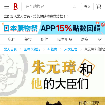
登入
立即加入樂天會員，讓您邊購物邊賺點數！
購物網分類
免運
美食
保健
民生用品
居家
3C
樂天首頁
圖書與雜誌
有聲書
人文社會
朱元璋和他的
天天免運
美食蛋糕
養生保健
民生用品
居家生活
3C家電
運動休閒
親子玩具
女裝
男裝
化妝保養
情趣用品