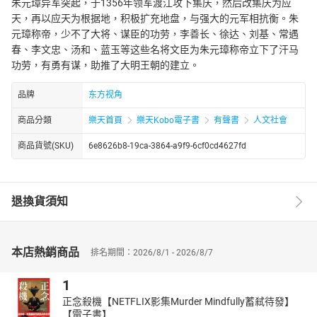
朱元璋异军突起，于1356年领军渡江攻下集庆，然后改集庆为应
天，再以应天为根据地，积极扩充地盘，与强大的元军相抗衡。朱
元璋称帝，少不了大将、谋臣的功劳，李善长、徐达、刘基、常遇
春、李文忠、汤和、蓝玉等这些名将文臣为朱元璋称帝立下了汗马
功劳，有勇有谋，助推了大明王朝的建立。
品牌
东方视角
商品分類
樂天首頁
樂天Kobo電子書
有聲書
人文社會
商品貨號(SKU)
6e8626b8-19ca-3864-a9f9-6cf0cd4627fd
退換貨須知
本店熱銷商品
排名期間：2026/8/1 - 2026/8/7
1
正念殺機【NETFLIX影集Murder Mindfully蓄弒待發】
【電子書】