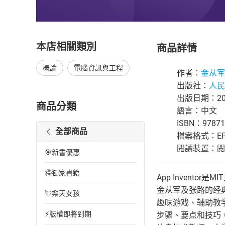
本店相關類別
商品詳情
概論
電腦資訊與工程
作者：
金从军
出版社：
人民
出版日期：202
商品分類
語言：中文
ISBN：97871
全部商品
檔案格式：EP
閱讀裝置：閱讀器
🎯新書優惠
🉐獨家書籍
App Invent
金从军及张路的经典作
💘樂天女孩
趣味游戏、辅助教学
⚡版權即將到期
步骤、要点和技巧