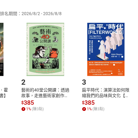
排名期間：2026/8/2 - 2026/8/8
訂購本店鋪之商品即代表知悉本店鋪所銷售之商品為電子書，屬
取電子書，不得請求退貨退款。
品
放入
購物車
登入
帳號
欲取消訂單或辦理退貨時，請登入樂天市場，並於「我的訂單」
Shopping cart
Login
將依您的申請進行審核，待審核通過後將為您辦理退款事宜。
市場須以整筆訂單為單位進行取消/退貨，恕無法以單支商品取消
如何開始使用？
.選擇閱讀載具
Step2.
2
3
．霍
藝術的40堂公開課：透過
扁平時代：演算法如何限
書】
故事，走進藝術家創作現
縮我們的品味與文化【電
場，看藝術如何誕生、如
子書】
385
385
$
$
何形塑人類生活【電子
1
%
(賺
3
點)
1
%
(賺
3
點)
書】