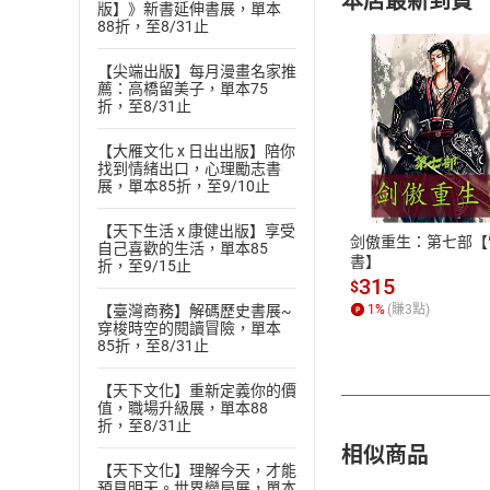
本店最新到貨
版】》新書延伸書展，單本
88折，至8/31止
【尖端出版】每月漫畫名家推
薦：高橋留美子，單本75
折，至8/31止
付款方
【大雁文化 x 日出出版】陪你
找到情緒出口，心理勵志書
展，單本85折，至9/10止
ATM轉帳、信用卡
【天下生活 x 康健出版】享受
剑傲重生：第七部【
自己喜歡的生活，單本85
書】
折，至9/15止
315
$
【臺灣商務】解碼歷史書展~
1
%
(賺
3
點)
穿梭時空的閱讀冒險，單本
85折，至8/31止
【天下文化】重新定義你的價
值，職場升級展，單本88
折，至8/31止
相似商品
【天下文化】理解今天，才能
預見明天。世界變局展，單本