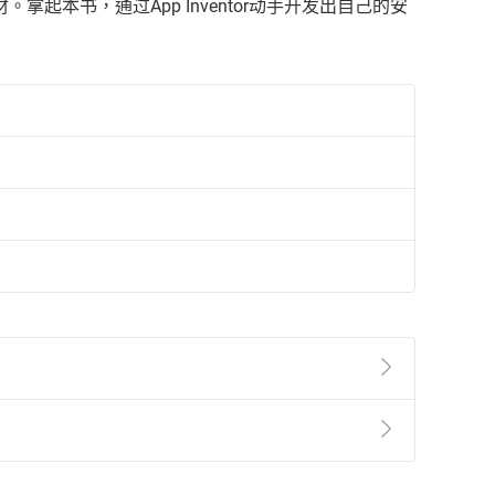
本书，通过App Inventor动手开发出自己的安
準則
第
2
條第
5
款之規定，「非以有形媒介提供之數位
，不適用消保法第
19
條第
1
項七日內無條件退貨之規