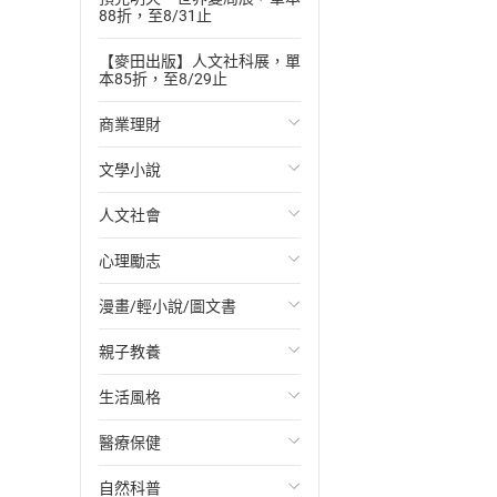
88折，至8/31止
【麥田出版】人文社科展，單
本85折，至8/29止
商業理財
文學小說
投資理財
人文社會
經濟/趨勢
歐美文學
心理勵志
財務/金融
日本文學
國際關係
漫畫/輕小說/圖文書
管理/領導
韓國文學
政治
心靈成長/情緒
親子教養
職場工作術
華文文學
社會科學
人際關係
輕小說
生活風格
成功法
經典文學
台灣/中國歷史
兩性關係
奇幻/科幻
教育現場
醫療保健
行銷/廣告
成長/家庭生活小說
日/韓歷史
心理學
愛情故事
兒童文學/故事
飲食/食譜
自然科普
傳記
懸疑/推理小說
其他歷史/史學
職場/社會寫實
兒童科普/學習
健身/美顏
健康/養生