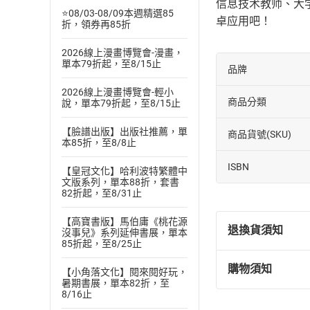
信息技术教师、大学
⭐08/03-08/09本週精選85
卓应用吧！
折，領券再85折
2026線上漫畫博覽會-漫畫，
單本79折起，至8/15止
品牌
2026線上漫畫博覽會-輕小
商品分類
說，單本79折起，至8/15止
【臉譜出版】出版社推薦，單
商品貨號(SKU)
本85折，至8/8止
ISBN
【皇冠文化】哈利波特繁體中
文版系列，單本88折，套書
82折起，至8/31止
【高寶書版】馬伯庸《桃花源
退換貨須知
沒事兒》系列延伸書展，單本
85折起，至8/25止
購物須知
【小角落文化】閱來閱好玩，
退換貨規定：
暑期書展，單本82折，至
(
一
)
依
消費
8/16止
內容或一經提