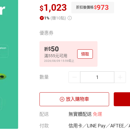
1,023
973
$
$
折扣後價格
1%
(賺10點)
優惠券
50
$
折
領取
滿555元可用
2026/08/09 15:59
截止
數量
放入購物車
配送
無實體配送
免運
付款
信用卡／LINE Pay／AFTEE／