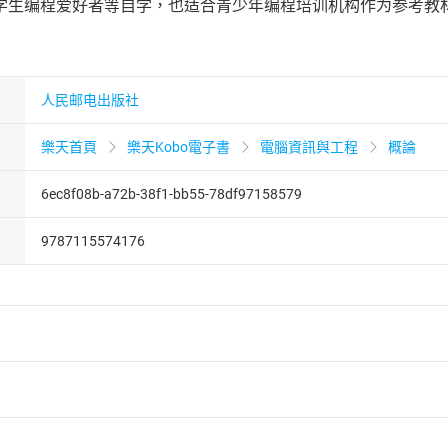
生编程爱好者等自学，也适合青少年编程培训机构作为参考教材。拿起
人民邮电出版社
樂天首頁
樂天Kobo電子書
電腦資訊與工程
概論
6ec8f08b-a72b-38f1-bb55-78df97158579
9787115574176
者保護法
第
19
條第
1
項後段
暨
通訊交易解除權合理例外情事適用
供即為完成之線上服務，經消費者事先同意始提供。」 之商品