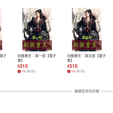
式
退換貨規範
、LINE PAY、AFTEE
本店是否提供消費者保護法七日猶
之權利，遽消費者保護法及通訊交
電子
剑傲重生：第一部【電子
剑傲重生：第五部【電子
除權合理例外情事適用準則，依商
書】
書】
質各有不同規定。詳細退換貨說明
315
315
$
$
照各商品說明。
1
%
(賺
3
點)
1
%
(賺
3
點)
詳細說明
繼續逛其他店舖