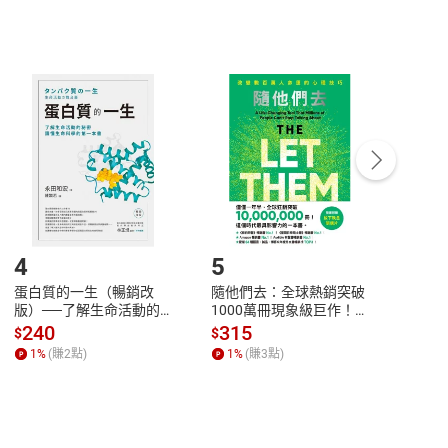
非以有形媒介提供之數位內容，消費者同意若訂購後
付款
方式
完成
訂單
中點選「瀏覽訂單明細」
>
「申請取消訂單
/
退
Payment
Complete
/退貨。
登入帳號，下載書籍後看書
4
5
6
蛋白質的一生（暢銷改
隨他們去：全球熱銷突破
理當
版）──了解生命活動的
1000萬冊現象級巨作！
快樂
秘密，讀懂生命科學的第
改變千萬人命運的心理技
理解
240
315
30
$
$
$
一本書【電子書】
巧【附放下執念明信片
慮、
1
%
(賺
2
點)
1
%
(賺
3
點)
1
%
圖】【電子書】
書】