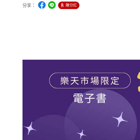
分享：
賺分紅