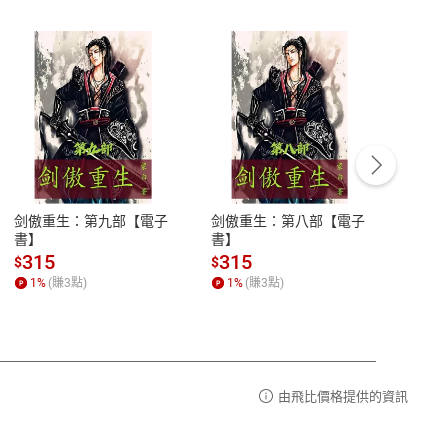
客服資訊
豫期
服務時間：週一到週五 10:00-12:00、
易解
13:00-17:00 (國定假日及例假日休息)
剑傲重生：第九部【電子
剑傲重生：第八部【電子
潜水史
品性
客服電話：0080-1857077
書】
書】
andari
al) Sc
請參
客服信箱：
聯絡店家
315
315
13
$
$
$
r【電
1
%
(賺
3
點)
1
%
(賺
3
點)
1
%
由飛比價格提供的資訊