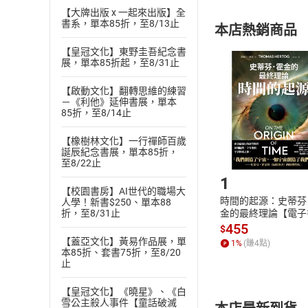
【大牌出版 x 一起來出版】全
購書須知
定。
書系，單本85折，至8/13止
本店熱銷商品
(
二
)
消費者
且已下載
/
存
【皇冠文化】東野圭吾紀念書
挑選
商
展，單本85折起，至8/31止
退貨方式：您
Choose
貨」，本店鋪
【啟動文化】翻轉思維的練習
－《利他》延伸書展，單本
請注意，樂天
85折，至8/14止
購書後，
【橡樹林文化】一行禪師百歲
誕辰紀念書展，單本85折，
Step1
至8/22止
1
【校園書房】AI世代的職場大
時間的起源：史蒂芬
人學！新書$250、單本88
金的最終理論【電子
折，至8/31止
455
$
【蓋亞文化】黃易作品展，單
1
%
(賺
4
點)
本85折、套書75折，至8/20
止
【皇冠文化】《曉星》、《白
雪公主殺人事件【童話破滅