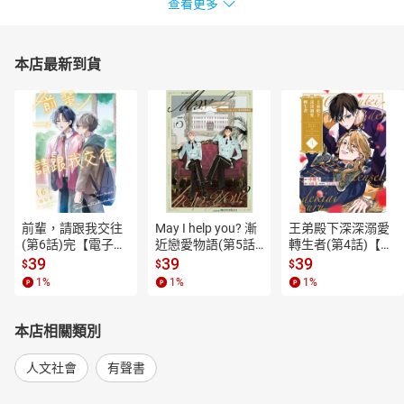
查看更多
本店最新到貨
前輩，請跟我交往
May I help you? 漸
王弟殿下深深溺愛
(第6話)完【電子
近戀愛物語(第5話)
轉生者(第4話)【電
書】
【電子書】
子書】
39
39
39
$
$
$
1
%
1
%
1
%
本店相關類別
人文社會
有聲書