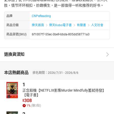
胜，情节环环相扣，妙趣横生，是一部值得一听和推荐的好书。
品牌
CNPeReading
商品分類
樂天首頁
樂天Kobo電子書
有聲書
人文社會
商品貨號(SKU)
6f1007f7-55ec-3be9-bbda-805dd58771a3
退換貨須知
本店熱銷商品
排名期間：2026/7/31 - 2026/8/6
1
正念殺機【NETFLIX影集Murder Mindfully蓄弒待發】
【電子書】
308
$
1
%
(賺
3
點)
2