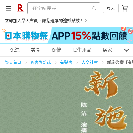
登入
立即加入樂天會員，讓您邊購物邊賺點數！
購物網分類
免運
美食
保健
民生用品
居家
3C
樂天首頁
圖書與雜誌
有聲書
人文社會
新施公案【有
天天免運
美食蛋糕
養生保健
民生用品
居家生活
3C家電
運動休閒
親子玩具
女裝
男裝
化妝保養
情趣用品