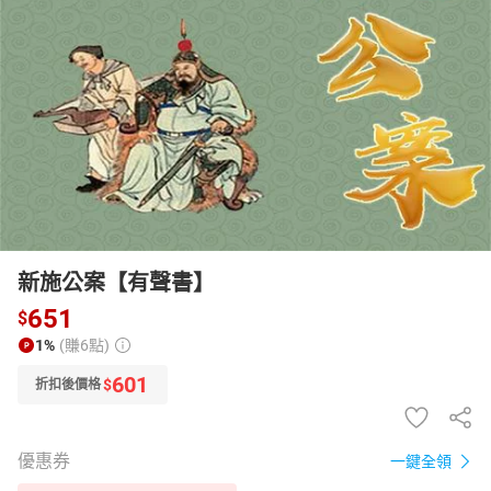
日本購物
電子/紙本書
HOT
新施公案【有聲書】
651
$
1%
(賺6點)
601
$
折扣後價格
優惠券
一鍵全領