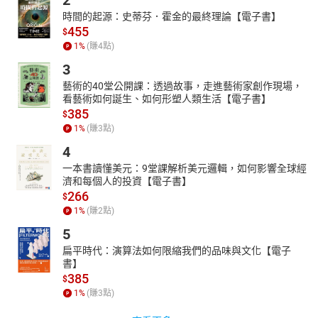
時間的起源：史蒂芬．霍金的最終理論【電子書】
455
$
1
%
(賺
4
點)
3
藝術的40堂公開課：透過故事，走進藝術家創作現場，
看藝術如何誕生、如何形塑人類生活【電子書】
385
$
1
%
(賺
3
點)
4
一本書讀懂美元：9堂課解析美元邏輯，如何影響全球經
濟和每個人的投資【電子書】
266
$
1
%
(賺
2
點)
5
扁平時代：演算法如何限縮我們的品味與文化【電子
書】
385
$
1
%
(賺
3
點)