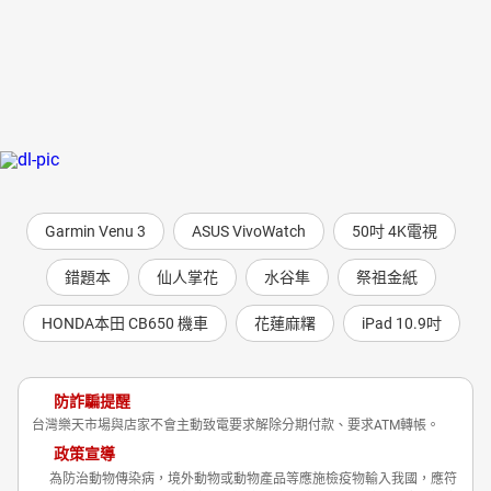
Garmin Venu 3
ASUS VivoWatch
50吋 4K電視
錯題本
仙人掌花
水谷隼
祭祖金紙
HONDA本田 CB650 機車
花蓮麻糬
iPad 10.9吋
防詐騙提醒
台灣樂天市場與店家不會主動致電要求解除分期付款、要求ATM轉帳。
政策宣導
為防治動物傳染病，境外動物或動物產品等應施檢疫物輸入我國，應符