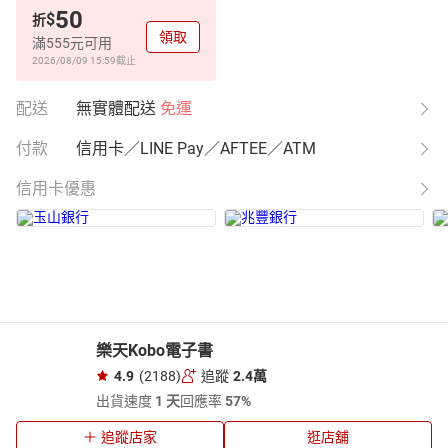
50
$
折
領取
滿555元可用
2026/08/09 15:59
截止
配送
無實體配送
免運
付款
信用卡／LINE Pay／AFTEE／ATM
信用卡優惠
樂天Kobo電子書
4.9
(2188)
追蹤
2.4萬
出貨速度
1 天
回應率
57%
追蹤店家
逛店舖