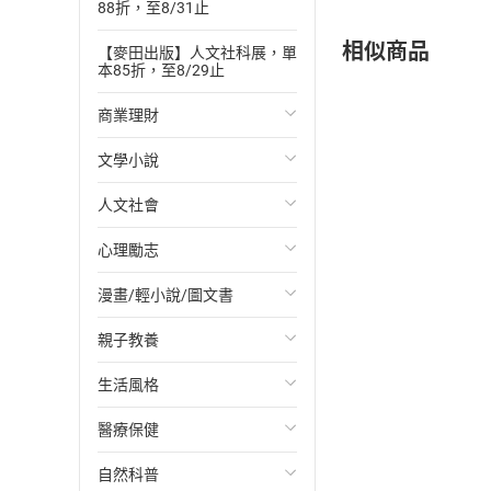
88折，至8/31止
相似商品
【麥田出版】人文社科展，單
本85折，至8/29止
商業理財
文學小說
投資理財
人文社會
經濟/趨勢
歐美文學
心理勵志
財務/金融
日本文學
國際關係
漫畫/輕小說/圖文書
管理/領導
韓國文學
政治
心靈成長/情緒
親子教養
職場工作術
華文文學
社會科學
人際關係
輕小說
生活風格
成功法
經典文學
台灣/中國歷史
兩性關係
奇幻/科幻
教育現場
醫療保健
行銷/廣告
成長/家庭生活小說
日/韓歷史
心理學
愛情故事
兒童文學/故事
飲食/食譜
自然科普
傳記
懸疑/推理小說
其他歷史/史學
職場/社會寫實
兒童科普/學習
健身/美顏
健康/養生