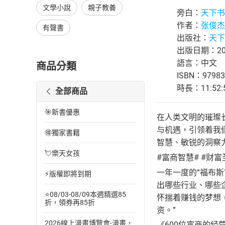
文學小說
親子教養
旁白：
天下书
作者：
张俊杰
有聲書
出版社：
天下书
出版日期：202
語言：中文
商品分類
ISBN：97983
時長：11:52:
全部商品
🎯新書優惠
在人类文明的璀璨
与机遇，引领着我
🉐獨家書籍
智慧、敏锐的洞察
💘樂天女孩
#富商智慧# #财富
一年一度的“福布
⚡版權即將到期
出哪些行业、哪些
⭐08/03-08/09本週精選85
怀揣着赚钱的梦想
折，領券再85折
资。”
2026線上漫畫博覽會-漫畫，
《600位富商的