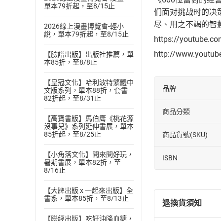
單本79折起，至8/15止
们面对挑战时的决
尽、用之不竭的智
2026線上漫畫博覽會-輕小
說，單本79折起，至8/15止
https://youtube.c
http://www.youtu
【臉譜出版】出版社推薦，單
本85折，至8/8止
【皇冠文化】哈利波特繁體中
品牌
文版系列，單本88折，套書
82折起，至8/31止
商品分類
【高寶書版】馬伯庸《桃花源
沒事兒》系列延伸書展，單本
85折起，至8/25止
商品貨號(SKU)
【小角落文化】閱來閱好玩，
ISBN
暑期書展，單本82折，至
8/16止
【大牌出版 x 一起來出版】全
書系，單本85折，至8/13止
退換貨須知
【聯經出版】吃好油降血糖，