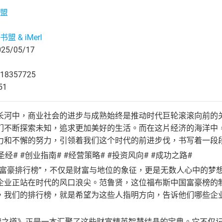
盟
盟 & iMerl
5/05/17
18357725
51
长河中，商业社会的进步与成熟始终是推动时代巨轮滚滚向前的
们不断探索未知，追求更加美好的生活。而在这片经济的海洋中
力和不懈的努力，引领着我们这个时代的前进步伐，书写着一段
圣经# #创业指南# #经营策略# #投资风向# #成功之路#
斯富豪排行榜”，不仅是财富与地位的象征，更是无数人心中的梦
企业正站在时代的风口浪尖。范鲁贤，这位福布斯中国富豪榜的
，我们的排行榜，就是希望为这些人指明方向，告诉他们哪些企
经营之道》正是一本汇聚了这些财富精英智慧结晶的宝典。它不仅