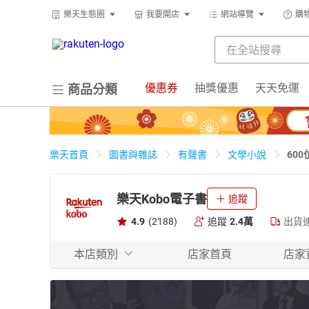
樂天生態圈
我要開店
網站導覽
購
優惠券
抽獎優惠
天天免運
商品分類
60
樂天首頁
圖書與雜誌
有聲書
文學小說
樂天Kobo電子書
追蹤
4.9
(2188)
追蹤
2.4萬
出貨
本店類別
店家首頁
店家