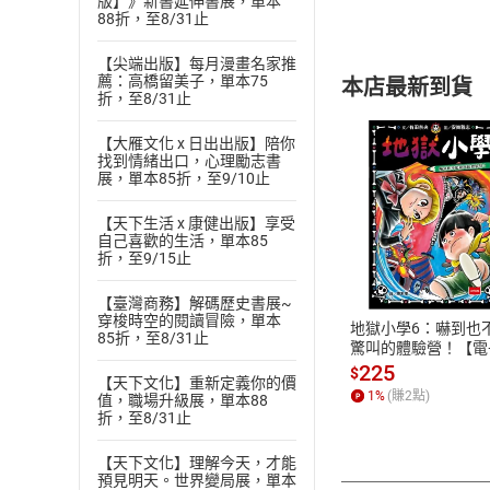
版】》新書延伸書展，單本
88折，至8/31止
【尖端出版】每月漫畫名家推
薦：高橋留美子，單本75
本店最新到貨
折，至8/31止
【大雁文化 x 日出出版】陪你
找到情緒出口，心理勵志書
展，單本85折，至9/10止
【天下生活 x 康健出版】享受
付款方
自己喜歡的生活，單本85
折，至9/15止
ATM轉帳、信用卡
【臺灣商務】解碼歷史書展~
穿梭時空的閱讀冒險，單本
地獄小學6：嚇到也
85折，至8/31止
驚叫的體驗營！【電
書】
225
$
【天下文化】重新定義你的價
1
%
(賺
2
點)
值，職場升級展，單本88
折，至8/31止
【天下文化】理解今天，才能
預見明天。世界變局展，單本