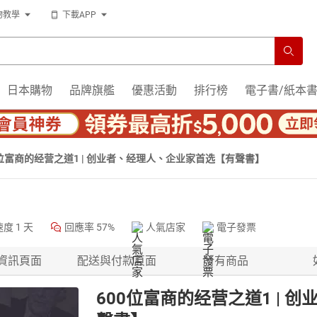
物教學
下載APP
日本購物
品牌旗艦
優惠活動
排行榜
電子書/紙本
0位富商的经营之道1 | 创业者、经理人、企业家首选【有聲書】
速度
1 天
回應率
57%
人氣店家
電子發票
資訊頁面
配送與付款頁面
所有商品
600位富商的经营之道1 |