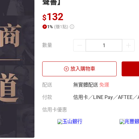
聲書】
132
$
1%
(賺1點)
數量
放入購物車
配送
無實體配送
免運
付款
信用卡／LINE Pay／AFTEE／
信用卡優惠