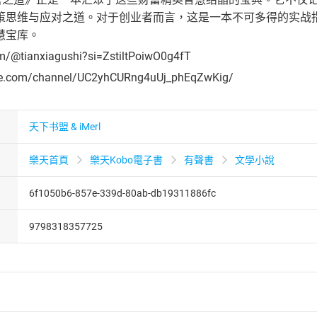
策思维与应对之道。对于创业者而言，这是一本不可多得的实战
慧宝库。
om/@tianxiagushi?si=ZstiltPoiwO0g4fT
be.com/channel/UC2yhCURng4uUj_phEqZwKig/
天下书盟 & iMerl
樂天首頁
樂天Kobo電子書
有聲書
文學小說
6f1050b6-857e-339d-80ab-db19311886fc
9798318357725