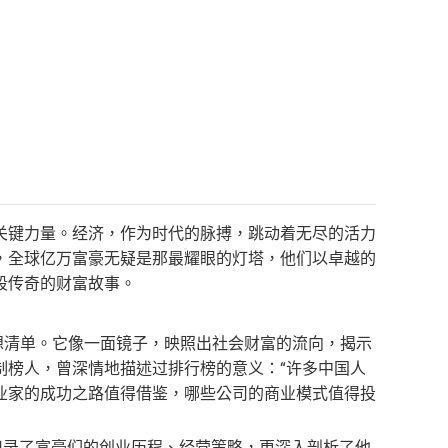
关键力量。经济，作为时代的脉搏，跳动着无尽的活力
，全球亿万富豪无疑是那最耀眼的灯塔，他们以卓越的
段传奇的财富故事。
想清单。它像一面镜子，映照出社会财富的流向，揭示
制榜人，曾深情地描述过排行榜的意义：“许多中国人
业家的成功之路值得借鉴，哪些公司的商业模式值得投
记录了富豪们的创业历程、经营策略，更深入剖析了他