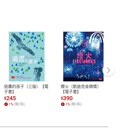
客服資訊
豫期
服務時間：週一到週五 10:00-12:00、
易解
13:00-17:00 (國定假日及例假日休息)
追鷹的孩子（三版）【電
煙火（凱迪克金牌獎）
用熱
品性
客服電話：0080-1857077
子書】
【電子書】
蹟：
請參
客服信箱：
聯絡店家
245
390
37
$
$
$
1
%
(賺
2
點)
1
%
(賺
3
點)
1
%