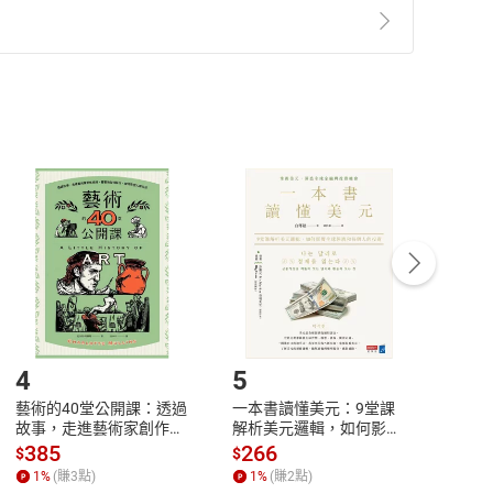
準則
第
2
條第
5
款之規定，「非以有形媒介提供之數位
，不適用消保法第
19
條第
1
項七日內無條件退貨之規
非以有形媒介提供之數位內容，消費者同意若訂購後
付款
方式
完成
訂單
中點選「瀏覽訂單明細」
>
「申請取消訂單
/
退
Payment
Complete
/退貨。
登入帳號，下載書籍後看書
4
5
6
藝術的40堂公開課：透過
一本書讀懂美元：9堂課
本物
故事，走進藝術家創作現
解析美元邏輯，如何影響
說，
場，看藝術如何誕生、如
全球經濟和每個人的投資
來】
385
266
28
$
$
$
何形塑人類生活【電子
【電子書】
1
%
(賺
3
點)
1
%
(賺
2
點)
1
%
書】