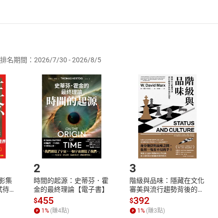
者保護法
第
19
條第
1
項後段
暨
通訊交易解除權合理例外情事適用
供即為完成之線上服務，經消費者事先同意始提供。」 之商品
排名期間：2026/7/30 - 2026/8/5
訂購本店鋪之商品即代表知悉本店鋪所銷售之商品為電子書，屬
取電子書，不得請求退貨退款。
品
放入
購物車
登入
帳號
欲取消訂單或辦理退貨時，請登入樂天市場，並於「我的訂單」
Shopping cart
Login
將依您的申請進行審核，待審核通過後將為您辦理退款事宜。
市場須以整筆訂單為單位進行取消/退貨，恕無法以單支商品取消
如何開始使用？
.選擇閱讀載具
Step2.
2
3
X影集
時間的起源：史蒂芬．霍
階級與品味：隱藏在文化
蓄弒待
金的最終理論【電子書】
審美與流行趨勢背後的地
位渴望【電子書】
455
392
$
$
1
%
(賺
4
點)
1
%
(賺
3
點)