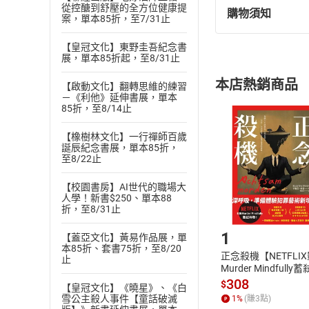
從控醣到舒壓的全方位健康提
購物須知
案，單本85折，至7/31止
退換貨規定：
(
一
)
依
消費
【皇冠文化】東野圭吾紀念書
內容或一經提
展，單本85折起，至8/31止
購書須知
定。
本店熱銷商品
【啟動文化】翻轉思維的練習
(
二
)
消費者
－《利他》延伸書展，單本
且已下載
/
存
85折，至8/14止
挑選
商
退貨方式：您
Choose
【橡樹林文化】一行禪師百歲
貨」，本店鋪
誕辰紀念書展，單本85折，
至8/22止
請注意，樂天
購書後，
【校園書房】AI世代的職場大
人學！新書$250、單本88
折，至8/31止
Step1
1
【蓋亞文化】黃易作品展，單
本85折、套書75折，至8/20
正念殺機【NETFLI
止
Murder Mindfully
發】【電子書】
308
$
【皇冠文化】《曉星》、《白
雪公主殺人事件【童話破滅
1
%
(賺
3
點)