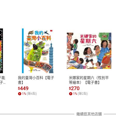
式
退換貨規範
、LINE PAY、AFTEE
本店是否提供消費者保護法七日猶
之權利，遽消費者保護法及通訊交
不能
我的臺灣小百科【電子
米娜家的星期六（性別平
除權合理例外情事適用準則，依商
子
書】
等繪本）【電子書】
質各有不同規定。詳細退換貨說明
449
270
$
$
照各商品說明。
1
%
(賺
4
點)
1
%
(賺
2
點)
詳細說明
繼續逛其他店舖