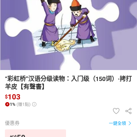
日本購物
電子/紙本書
HOT
“彩虹桥”汉语分级读物：入门级（150词）·拷打
羊皮【有聲書】
103
$
1%
(賺1點)
優惠券
一鍵全領