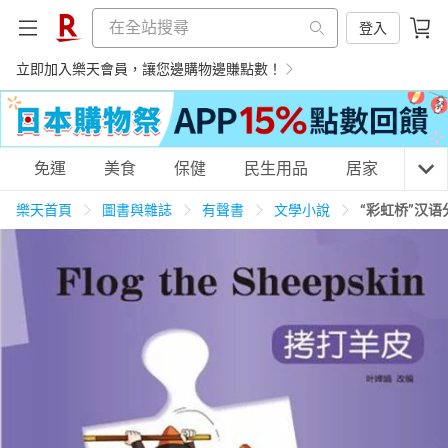
登入
立即加入樂天會員，讓您邊購物邊賺點數！
購物網分類
免運
美食
保健
民生用品
居家
3C
樂天首頁
圖書與雜誌
有聲書
文學小說
“彩虹桥”汉
天天免運
美食蛋糕
養生保健
民生用品
居家生活
3C家電
運動休閒
親子玩具
女裝
男裝
化妝保養
情趣用品