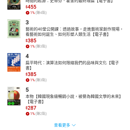
時間的起源：史蒂芬．霍金的最終理論【電子書】
455
$
1
%
(賺
4
點)
3
藝術的40堂公開課：透過故事，走進藝術家創作現場，
看藝術如何誕生、如何形塑人類生活【電子書】
385
$
1
%
(賺
3
點)
4
扁平時代：演算法如何限縮我們的品味與文化【電子
書】
385
$
1
%
(賺
3
點)
5
本物【韓國現象級暢銷小說，被譽為韓國文學的未來】
【電子書】
287
$
1
%
(賺
2
點)
查看更多