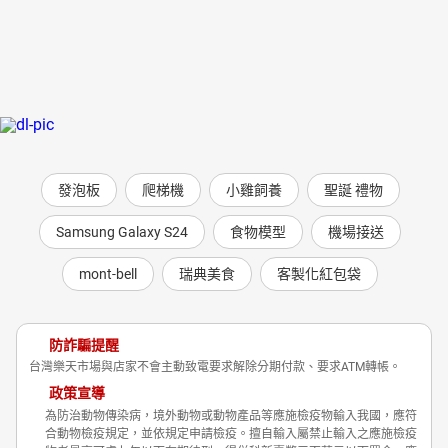
發泡板
爬梯機
小雞飼養
聖誕 禮物
Samsung Galaxy S24
食物模型
機場接送
mont-bell
瑞典美食
客製化紅包袋
防詐騙提醒
台灣樂天市場與店家不會主動致電要求解除分期付款、要求ATM轉帳。
政策宣導
為防治動物傳染病，境外動物或動物產品等應施檢疫物輸入我國，應符
合動物檢疫規定，並依規定申請檢疫。擅自輸入屬禁止輸入之應施檢疫