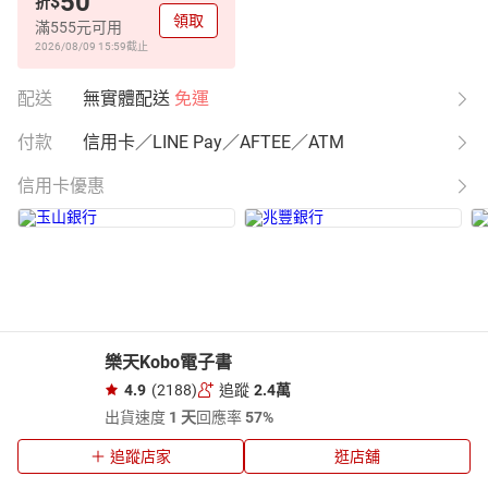
50
$
折
領取
滿555元可用
2026/08/09 15:59
截止
配送
無實體配送
免運
付款
信用卡／LINE Pay／AFTEE／ATM
信用卡優惠
樂天Kobo電子書
4.9
(2188)
追蹤
2.4萬
出貨速度
1 天
回應率
57%
追蹤店家
逛店舖