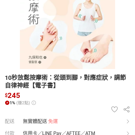
日本購物
電子/紙本書
HOT
10秒放鬆按摩術：從頭到腳，對應症狀，調節
自律神經【電子書】
245
$
1%
(賺2點)
配送
無實體配送
免運
付款
信用卡／LINE Pay／AFTEE／ATM