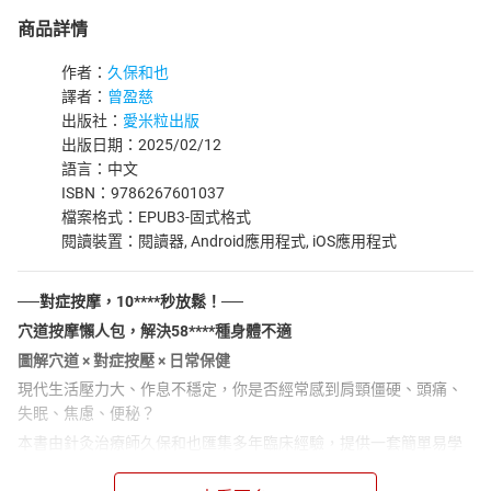
商品詳情
作者：
久保和也
譯者：
曾盈慈
出版社：
愛米粒出版
出版日期：2025/02/12
語言：中文
ISBN：9786267601037
檔案格式：EPUB3-固式格式
閱讀裝置：閱讀器, Android應用程式, iOS應用程式
──對症按摩，10****秒放鬆！──
穴道按摩懶人包，解決58****種身體不適
圖解穴道
×
對症按壓
×
日常保健
現代生活壓力大、作息不穩定，你是否經常感到肩頸僵硬、頭痛、
失眠、焦慮、便秘？
本書由針灸治療師久保和也匯集多年臨床經驗，提供一套簡單易學
的「穴位按摩法」。無需特殊器材，只需10秒輕輕按摩相關穴位，