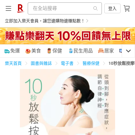
登入
立即加入樂天會員，讓您邊購物邊賺點數！
購物網分類
免運
美食
保健
民生用品
居家
3C
樂天首頁
圖書與雜誌
電子書
醫療保健
10秒放鬆按
天天免運
美食蛋糕
養生保健
民生用品
居家生活
3C家電
運動休閒
親子玩具
女裝
男裝
化妝保養
情趣用品