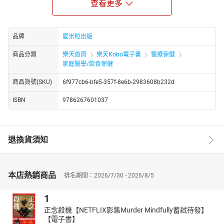
即可快速舒緩身體壓力、促進氣血循環，達到調節自律神經的效
查看更多
果。
無論是在工作間隙還是睡前放鬆，這些技巧都能隨時隨地幫助您快
速舒緩、放鬆身心！
品牌
愛米粒出版
58****種常見症狀，對應專屬舒緩方案！
商品分類
樂天首頁
樂天Kobo電子書
醫療保健
✔ 肩頸僵硬，難以放鬆？
家庭醫學/飲食保健
➤ 找出中府穴，或是胸鎖乳突肌按摩法，緩解壓力帶來的不適。
商品貨號(SKU)
6f977cb6-bfe5-357f-8e6b-2983608b232d
✔ 便秘困擾，大腹便便？
ISBN
9786267601037
➤ 按壓天樞穴或章門穴，刺激腸胃蠕動，促進排便。
✔ 輾轉反側，失眠多夢？
➤ 陽谷穴或微冥想，緩和浮躁感，讓身體放鬆下來。
退換貨須知
針對5****大體質，提供精準改善方法！
每個人體質不同，本書特別針對五種常見體質——精神緊繃、虛熱、
胃腸虛弱、缺氧、代謝不佳，提供對應的按摩技巧，幫助您從根本
本店熱銷商品
排名期間：2026/7/30 - 2026/8/5
改善狀態。
‧精神緊繃體質：按壓相關穴位，舒緩壓力，改善睡眠。
1
‧虛熱體質：降火解熱，調節體內陰陽平衡。
正念殺機【NETFLIX影集Murder Mindfully蓄弒待發】
‧胃腸虛弱體質：促進消化功能，減少腹脹與便秘。
【電子書】