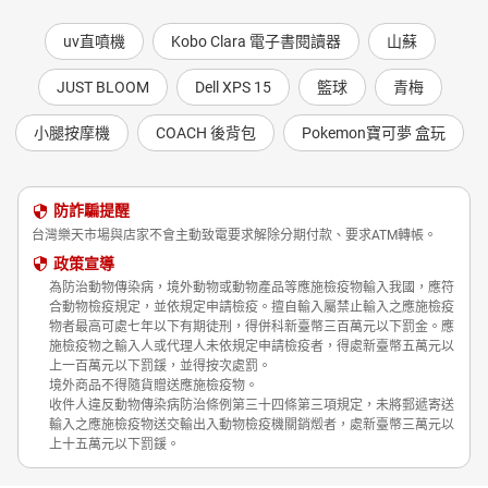
uv直噴機
Kobo Clara 電子書閱讀器
山蘇
JUST BLOOM
Dell XPS 15
籃球
青梅
小腿按摩機
COACH 後背包
Pokemon寶可夢 盒玩
防詐騙提醒
台灣樂天市場與店家不會主動致電要求解除分期付款、要求ATM轉帳。
政策宣導
為防治動物傳染病，境外動物或動物產品等應施檢疫物輸入我國，應符
合動物檢疫規定，並依規定申請檢疫。擅自輸入屬禁止輸入之應施檢疫
物者最高可處七年以下有期徒刑，得併科新臺幣三百萬元以下罰金。應
施檢疫物之輸入人或代理人未依規定申請檢疫者，得處新臺幣五萬元以
上一百萬元以下罰鍰，並得按次處罰。
境外商品不得隨貨贈送應施檢疫物。
收件人違反動物傳染病防治條例第三十四條第三項規定，未將郵遞寄送
輸入之應施檢疫物送交輸出入動物檢疫機關銷燬者，處新臺幣三萬元以
上十五萬元以下罰鍰。