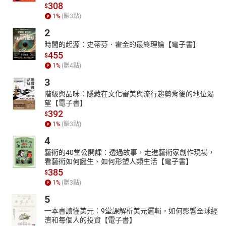
308
$
‧缺氧體質：提升血液循環，緩解疲倦與手腳冰冷。
1
%
(賺
3
點)
‧代謝不佳體質：加速代謝，消腫排毒，重回輕盈狀態。
2
不僅詳細解說每種體質的成因與特徵，更提供對應的穴位按壓方
時間的起源：史蒂芬．霍金的最終理論【電子書】
案，從根本改善身體機能。你可以輕鬆辨識自己的體質，透過簡單
455
$
的10秒穴位按摩，在日常生活中進行自我調節，逐步提升健康狀
1
%
(賺
4
點)
態，實現真正的身心平衡。
3
來自患者的真心話
階級與品味：隱藏在文化審美與流行趨勢背後的地位渴
30代男性：「減輕因人擠人而產生的暈眩，輕鬆搭乘大眾運輸，享
望【電子書】
受旅行。」
392
$
50代女性：「跟外出焦慮說掰掰， 再也不會突然上火、全身發
1
%
(賺
3
點)
熱。」
4
60代男性：「半夜不再驚醒跑廁所，一覺好眠到天亮。」
藝術的40堂公開課：透過故事，走進藝術家創作現場，
看藝術如何誕生、如何形塑人類生活【電子書】
385
$
1
%
(賺
3
點)
5
一本書讀懂美元：9堂課解析美元邏輯，如何影響全球經
濟和每個人的投資【電子書】