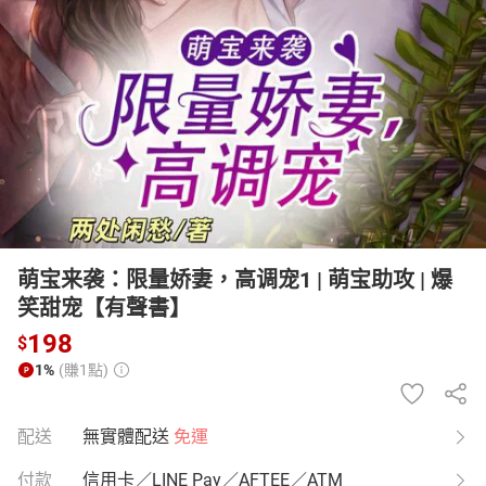
日本購物
電子/紙本書
HOT
萌宝来袭：限量娇妻，高调宠1 | 萌宝助攻 | 爆
笑甜宠【有聲書】
198
$
1%
(賺1點)
配送
無實體配送
免運
付款
信用卡／LINE Pay／AFTEE／ATM