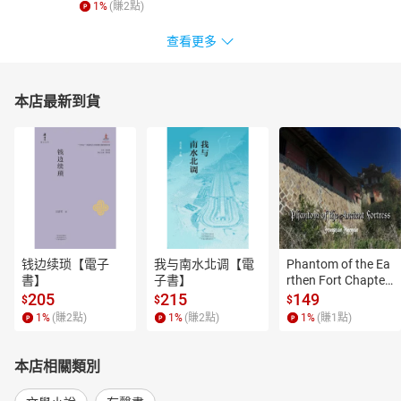
1
%
(賺
2
點)
查看更多
本店最新到貨
钱边续琐【電子
我与南水北调【電
Phantom of the Ea
書】
子書】
rthen Fort Chapter
 4【有聲書】
205
215
149
$
$
$
1
%
(賺
2
點)
1
%
(賺
2
點)
1
%
(賺
1
點)
本店相關類別