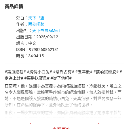
商品詳情
旁白：
天下书盟
作者：
两处闲愁
出版社：
天下书盟&iMerl
出版日期：2025/09/12
語言：中文
ISBN：9798260862131
時長：34:04:15
#鐵血總裁# #純情小白兔# #意外占有# #五年後# #携萌寶碰瓷# #
走為上計# #买房送寶貝# #從了他吧#
在南城，他，是翻手為雲覆手為雨的鐵血總裁，冷酷狠戾，嗜血之
名令人聞風喪膽，掌控著整座城市的經濟命脈，無人敢攖其鋒。而
她，不過是個誤入狼窩的純情小白兔，天真無邪，對世間險惡一無
所知，在命运的捉弄下，意外地跌進了他的世界。
那夜，一場突如其來的意外，如同狂風暴雨般席捲了她原本平靜的
生活。他，以不容抗拒的強勢姿態，將她拉入自己的領地，用最原
始也最霸道的方式，在她身上留下了屬於他的印記，從此，她的生