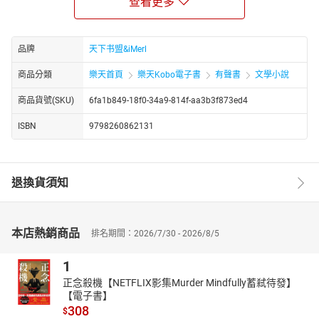
查看更多
命軌跡，因他而徹底改變。
五年後，時光荏苒，她已非當年那個手無縛雞之力的柔弱女子。如
今，她手挽萌寶，母子倆在南城街頭意外“碰瓷”了那位高冷俊美、令
品牌
天下书盟&iMerl
人望而生畏的大總裁。她心中驚慌失措，深知自己絕非他的對手，
三十六計走為上計，只想趕緊逃離這個是非之地。
商品分類
樂天首頁
樂天Kobo電子書
有聲書
文學小說
然而，大總裁又豈會如此輕易放她離去？他長腿一邁，如同天神下
商品貨號(SKU)
6fa1b849-18f0-34a9-814f-aa3b3f873ed4
凡般擋住了她的去路，嘴角勾起一抹邪魅的笑容：“女人，說好的買
房送寶貝，撩了就想跑？天下哪有這麼便宜的事？”一旁，某萌寶得
ISBN
9798260862131
逞地一笑，那雙機靈的眼睛裡閃爍著狡黠的光芒：“媽咪，你不是爹
地的對手，還是快快從了他吧！”
於是，一段愛恨糾纏、笑料百出的浪漫故事就此拉開序幕。她，能
退換貨須知
否在這場愛情遊戲中守住自己的心？他，又能否用滿腔柔情融化她
心中的冰山？一切，都將在這場萌寶來襲的限量娇妻高调宠愛中，
揭開神秘的面紗……
本店熱銷商品
排名期間：2026/7/30 - 2026/8/5
https://youtube.com/@tianxiagushi?si=ZstiltPoiwO0g4fT
http://www.youtube.com/channel/UC2yhCURng4uUjphEqZwKig/
1
正念殺機【NETFLIX影集Murder Mindfully蓄弒待發】
【電子書】
308
$