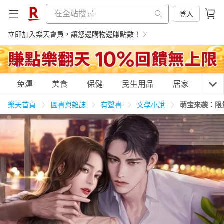
登入
立即加入樂天會員，讓您邊購物邊賺點數！
購物網分類
免運
美食
保健
民生用品
居家
3C
樂天首頁
圖書與雜誌
有聲書
文學小說
萌宝来袭：限量
天天免運
美食蛋糕
養生保健
民生用品
居家生活
3C家電
運動休閒
親子玩具
女裝
男裝
化妝保養
情趣用品