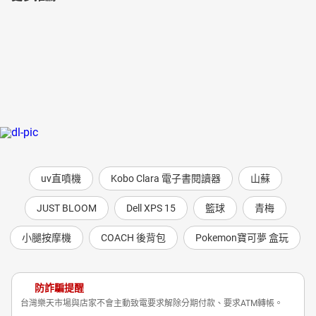
uv直噴機
Kobo Clara 電子書閱讀器
山蘇
JUST BLOOM
Dell XPS 15
籃球
青梅
小腿按摩機
COACH 後背包
Pokemon寶可夢 盒玩
防詐騙提醒
台灣樂天市場與店家不會主動致電要求解除分期付款、要求ATM轉帳。