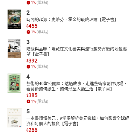
1
%
(賺
3
點)
2
時間的起源：史蒂芬．霍金的最終理論【電子書】
455
$
1
%
(賺
4
點)
3
階級與品味：隱藏在文化審美與流行趨勢背後的地位渴
望【電子書】
392
$
1
%
(賺
3
點)
4
藝術的40堂公開課：透過故事，走進藝術家創作現場，
看藝術如何誕生、如何形塑人類生活【電子書】
385
$
1
%
(賺
3
點)
5
一本書讀懂美元：9堂課解析美元邏輯，如何影響全球經
濟和每個人的投資【電子書】
266
$