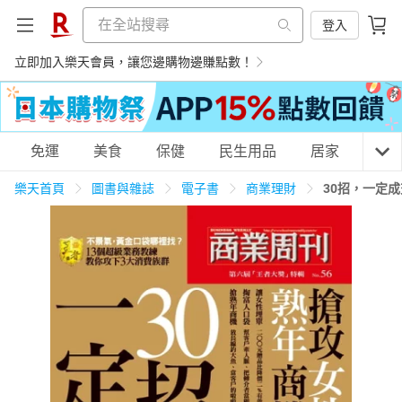
登入
立即加入樂天會員，讓您邊購物邊賺點數！
購物網分類
免運
美食
保健
民生用品
居家
3C
樂天首頁
圖書與雜誌
電子書
商業理財
30招，一定
天天免運
美食蛋糕
養生保健
民生用品
居家生活
3C家電
運動休閒
親子玩具
女裝
男裝
化妝保養
情趣用品