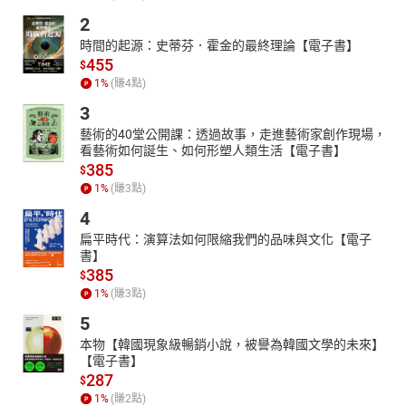
2
時間的起源：史蒂芬．霍金的最終理論【電子書】
455
$
1
%
(賺
4
點)
3
藝術的40堂公開課：透過故事，走進藝術家創作現場，
看藝術如何誕生、如何形塑人類生活【電子書】
385
$
1
%
(賺
3
點)
4
扁平時代：演算法如何限縮我們的品味與文化【電子
書】
385
$
1
%
(賺
3
點)
5
本物【韓國現象級暢銷小說，被譽為韓國文學的未來】
【電子書】
287
$
1
%
(賺
2
點)