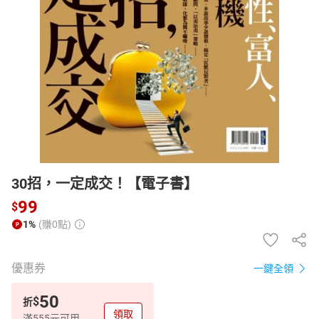
日本購物
電子/紙本書
HOT
30招，一定成交！【電子書】
99
$
1%
(賺0點)
優惠券
一鍵全領
50
$
折
領取
滿555元可用