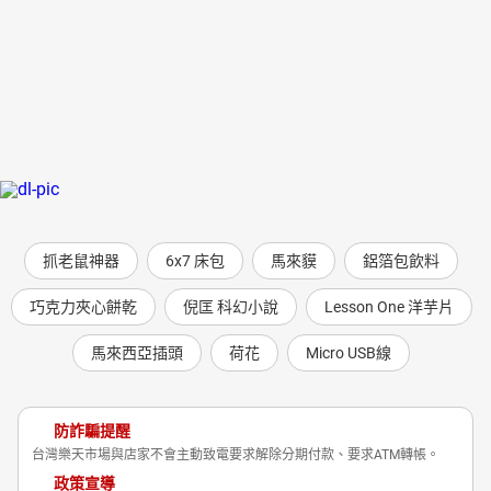
抓老鼠神器
6x7 床包
馬來貘
鋁箔包飲料
巧克力夾心餅乾
倪匡 科幻小說
Lesson One 洋芋片
馬來西亞插頭
荷花
Micro USB線
防詐騙提醒
台灣樂天市場與店家不會主動致電要求解除分期付款、要求ATM轉帳。
政策宣導