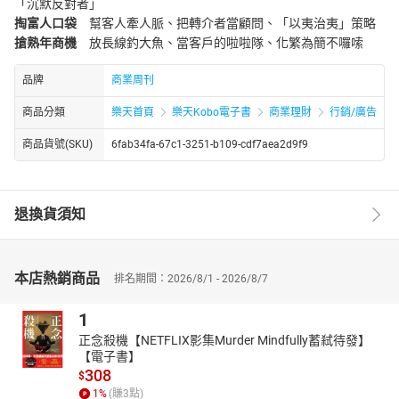
「沉默反對者」
掏富人口袋
幫客人牽人脈、把轉介者當顧問、「以夷治夷」策略
搶熟年商機
放長線釣大魚、當客戶的啦啦隊、化繁為簡不囉嗦
品牌
商業周刊
商品分類
樂天首頁
樂天Kobo電子書
商業理財
行銷/廣告
商品貨號(SKU)
6fab34fa-67c1-3251-b109-cdf7aea2d9f9
退換貨須知
本店熱銷商品
排名期間：2026/8/1 - 2026/8/7
1
正念殺機【NETFLIX影集Murder Mindfully蓄弒待發】
【電子書】
308
$
1
%
(賺
3
點)