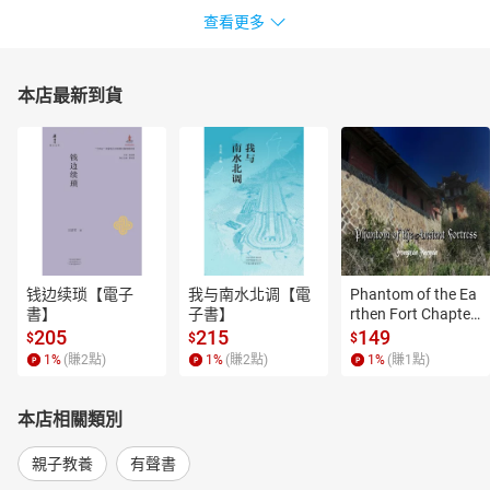
張碧珊／臺北市關渡國小教師
查看更多
張馨方／臺北市成德國小教師
陳儀娉／新北市昌平國小教師
本店最新到貨
傅宓慧／桃園市龍星國小教師
鄭潓妏／基隆市深美國小教師
顧翠琴／資深閱讀推廣講師
作（編）者簡介
陳衛平
國立政治大學哲學系畢業，輔仁大學哲學研究所碩士。於一九
八六年成立天衛文化圖書股份有限公司，專門出版少年兒童圖書，
钱边续琐【電子
我与南水北调【電
Phantom of the Ea
現任天衛文化圖書股份有限公司及小魯文化事業股份有限公司發行
書】
子書】
rthen Fort Chapter
人。在臺灣眾多少兒讀物中，獨樹一幟，力求培養中文兒童讀物寫
 4【有聲書】
205
215
149
$
$
$
作、編輯人才，為文化生態奠定必要基礎。自一九八七年，中國海
1
%
(賺
2
點)
1
%
(賺
2
點)
1
%
(賺
1
點)
峽兩岸開放交流以後，致力於兒童文學領域的對話與切磋。一九九○
年曾率臺灣兒童文學界訪問團赴北京、天津進行座談。一九九七年
本店相關類別
上榜美國Who’s Who in the World名人錄。他發起並推廣「中、小學
班級讀書會」活動，以及「繪本閱讀與欣賞」觀念之普及運動，並
親子教養
有聲書
參與講評及討論。作品有《寫給兒童的中國歷史》(榮獲文化部優良