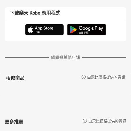
讀物推介、2015年中國大陸文津獎童書獎第一名)、《寫給兒童的世
界歷史》(榮獲文化部金鼎獎最佳兒童讀物)等。譯作有《群眾與權
下載樂天 Kobo 應用程式
力》、《國家的神話》、《世界電影史》、《羅素》、《科學的進
步與問題》等。
有聲書目次
世界歷史趣味歌
開場白
聰明寶貝歌(演奏歌)
牧羊童與大巨人
繼續逛其他店舖
菩提樹下的王子
海上的生意人
木馬屠城記
相似商品
由飛比價格提供的資訊
斯巴達勇士
馬拉松賽跑
聰明寶貝歌(演唱版)
作者序
給所有愛聽故事的人
越是現代的孩子，越是要知道「過去真正發生過」哪些歷史。
更多推薦
由飛比價格提供的資訊
你的孩子過的是瞬息萬變的現代生活，一切講求快、快、快，一切