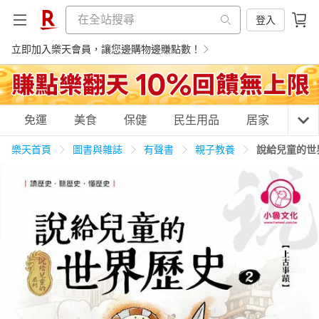
登入
立即加入樂天會員，讓您邊購物邊賺點數！
購物網分類
免運
美食
保健
民生用品
居家
3C
樂天首頁
圖書與雜誌
有聲書
親子教養
說給兒童的世
天天免運
美食蛋糕
養生保健
民生用品
居家生活
3C家電
運動休閒
親子玩具
女裝
男裝
化妝保養
情趣用品