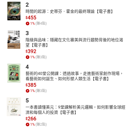
4.木馬屠城記
2
5.斯巴達勇士
時間的起源：史蒂芬．霍金的最終理論【電子書】
455
$
6.馬拉松賽跑
1
%
(賺
4
點)
2****從古看今
3
1則故事＋1篇討論，引導親子共讀，獲得待人處事的智慧！你
階級與品味：隱藏在文化審美與流行趨勢背後的地位渴
覺得悉達多是繼承王位好，還是創立宗教、弘揚佛法比較有價值
望【電子書】
呢？
392
$
3****世界歷史年代表
1
%
(賺
3
點)
讓我們順著歷史時間溜滑梯，從木馬屠城記到馬拉松之戰，梳
4
理世界歷史脈絡，輕鬆理解不死背。
藝術的40堂公開課：透過故事，走進藝術家創作現場，
4****知識補給站
看藝術如何誕生、如何形塑人類生活【電子書】
結合12年國教新課綱核心素養理念，引導孩子在生活中實踐所
385
$
學！歷史影音頻道上線囉！快來參與體育競賽、宗教傳道、商業金
1
%
(賺
3
點)
融的直播，學習歷史好有趣！
5
「知識補給站」設計者
一本書讀懂美元：9堂課解析美元邏輯，如何影響全球經
濟和每個人的投資【電子書】
葛琦霞／悅讀學堂執行長
266
$
邱怜惠／臺北市博愛國小教師
1
%
(賺
2
點)
洪德惠／桃園市自強國小教師