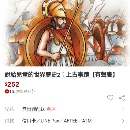
日本購物
電子/紙本書
HOT
說給兒童的世界歷史2：上古事蹟【有聲書】
252
$
1%
(賺2點)
配送
無實體配送
免運
付款
信用卡／LINE Pay／AFTEE／ATM