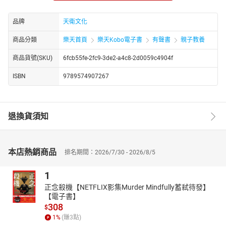
為什麼一隻不會動的大木馬能攻陷一座城市？
「斯巴達教育」與「馬拉松賽跑」如何起源於古代希臘？
品牌
天衛文化
西亞、印度與地中海的古文明互相輝映，
商品分類
樂天首頁
樂天Kobo電子書
有聲書
親子教養
文明的曙光開始於世界各地閃耀！
商品貨號(SKU)
6fcb55fe-2fc9-3de2-a4c8-2d0059c4904f
【本書關鍵字】
ISBN
9789574907267
世界歷史、歷史大事年表、閱讀素養、國際觀、上古史、佛教起源
【本書資料】
有聲書
退換貨須知
適讀年齡：4～6歲親子共讀；7歲以上自己聆聽
【本書特色】
本店熱銷商品
1****六篇歷史故事
排名期間：2026/7/30 - 2026/8/5
「人物介紹」結合「歷史故事」，讓人知己知彼，理解事件的
1
前因後果，培養孩子綜觀全局的眼界。
正念殺機【NETFLIX影集Murder Mindfully蓄弒待發】
1.牧羊童與大巨人
【電子書】
2.菩提樹下的王子
308
$
3.海上的生意人
1
%
(賺
3
點)