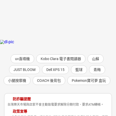
都要新、新、新。然而盲目地追趕潮流，有可能迷失了自己；拚命
地吸收新信息，並不保證就有「幸福人生」。時代是個不停旋轉的
巨輪，過去發生過的事，將來可能再度發生。不知道巨輪從何而
來，也就不知道它將會駛向何處；不知道過去的悲劇，也就難以避
免以後再度發生類似的悲劇。而你的孩子因為回首了過去，在成長
過程中自有一種「鑑往知來」的自信與安穩。
並且，越是生活在狹窄的都市空間，孩子越是需要放眼世界。
你可以讓孩子玩電腦、學數學，就像一般的家長，任他乖乖待在自
己的小世界裡，但你也可以是有魄力的父母，為孩子打開更廣闊的
天地⋯⋯
uv直噴機
Kobo Clara 電子書閱讀器
山蘇
這就是我們製作這一套《說給兒童的世界歷史》的理想——培養
孩子成為一個「胸懷千萬里」的「世界人」。為了讓孩子們張開手
JUST BLOOM
Dell XPS 15
籃球
青梅
臂歡迎這些多姿多采、來自世界各地的故事，我們邀請了曾獲金鐘
獎的配音、錄音高手，為孩子創造生動的歷史舞臺，「用聲音演戲
小腿按摩機
COACH 後背包
Pokemon寶可夢 盒玩
給孩子聽」，彷彿歷史「原音重現」——無論是阿爾卑斯山上的風雪
呼號、摩西離開古埃及時的「排山倒海」、英雄凱撒的高談雄辯，
都讓孩子享受「身臨其境」的樂趣。
防詐騙提醒
※完整作者序言請見：https://reurl.cc/yZ3Ag8
台灣樂天市場與店家不會主動致電要求解除分期付款、要求ATM轉帳。
【內文試閱】
政策宣導
**2.**
菩提樹下的王子