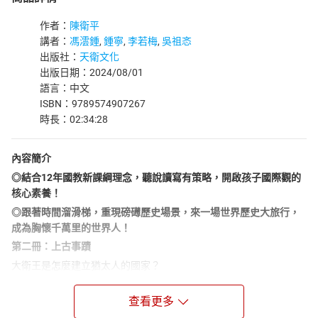
作者：
陳衛平
講者：
馮澐鍾
,
鍾寧
,
李若梅
,
吳祖忞
出版社：
天衛文化
出版日期：2024/08/01
語言：中文
ISBN：9789574907267
時長：02:34:28
內容簡介
◎結合12年國教新課綱理念，聽說讀寫有策略，開啟孩子國際觀的
核心素養！
◎跟著時間溜滑梯，重現磅礡歷史場景，來一場世界歷史大旅行，
成為胸懷千萬里的世界人！
第二冊：上古事蹟
大衛王是怎麼建立猶太人的國家？
釋迦牟尼又如何開創佛教？
查看更多
哪個航海民族最先完成環繞非洲的壯舉？