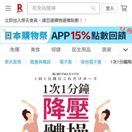
登入
立即加入樂天會員，讓您邊購物邊賺點數！
購物網分類
免運
美食
保健
民生用品
居家
3C
樂天首頁
圖書與雜誌
電子書
其他電子書
1次1分鐘
天天免運
美食蛋糕
養生保健
民生用品
居家生活
3C家電
運動休閒
親子玩具
女裝
男裝
化妝保養
情趣用品