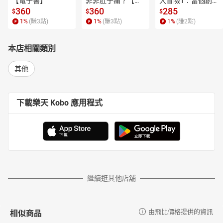
【電子書】
菲菲肚子痛？【電
大冒險1：當個創世
子書】
神！【電子書】
360
360
285
$
$
$
1
%
(賺
3
點)
1
%
(賺
3
點)
1
%
(賺
2
點)
本店相關類別
其他
下載樂天 Kobo 應用程式
繼續逛其他店舖
相似商品
由飛比價格提供的資訊