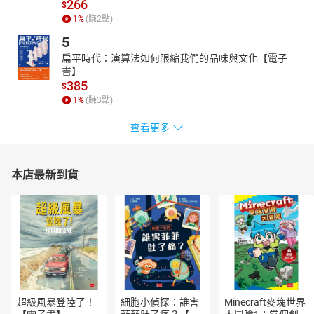
266
$
1
%
(賺
2
點)
5
扁平時代：演算法如何限縮我們的品味與文化【電子
書】
385
$
1
%
(賺
3
點)
查看更多
本店最新到貨
超級風暴登陸了！
細胞小偵探：誰害
Minecraft麥塊世界