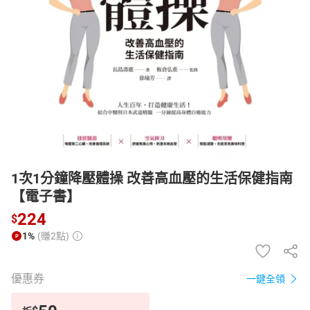
日本購物
電子/紙本書
HOT
1次1分鐘降壓體操 改善高血壓的生活保健指南
【電子書】
224
$
1%
(賺2點)
優惠券
一鍵全領