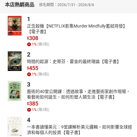
本店熱銷商品
排名期間：2026/7/31 - 2026/8/6
1
正念殺機【NETFLIX影集Murder Mindfully蓄弒待發】
【電子書】
308
$
1
%
(賺
3
點)
2
時間的起源：史蒂芬．霍金的最終理論【電子書】
455
$
1
%
(賺
4
點)
3
藝術的40堂公開課：透過故事，走進藝術家創作現場，
看藝術如何誕生、如何形塑人類生活【電子書】
385
$
1
%
(賺
3
點)
4
一本書讀懂美元：9堂課解析美元邏輯，如何影響全球經
濟和每個人的投資【電子書】