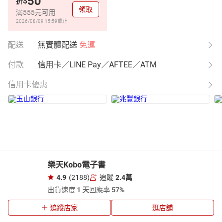
50
$
折
領取
滿555元可用
2026/08/09 15:59
截止
配送
無實體配送
免運
付款
信用卡／LINE Pay／AFTEE／ATM
信用卡優惠
樂天Kobo電子書
4.9
(2188)
追蹤
2.4萬
出貨速度
1 天
回應率
57%
追蹤店家
逛店舖