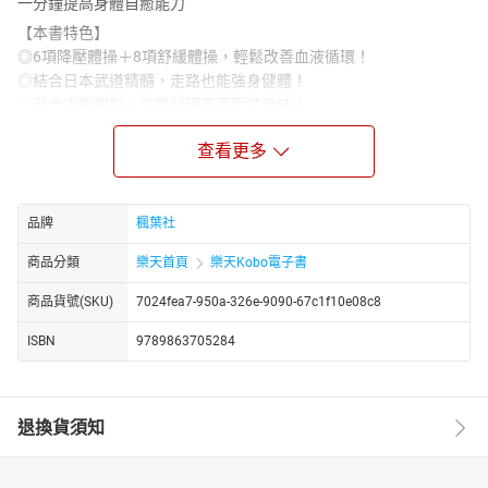
一分鐘提高身體自癒能力
【本書特色】
◎6項降壓體操＋8項舒緩體操，輕鬆改善血液循環！
◎結合日本武道精髓，走路也能強身健體！
◎融合中醫觀點，減鹽料理不再索然無味！
高血壓作為排名第一的「國民病」，
查看更多
卻讓人感到束手無策，只能靠長期服藥來控制。
其實，透過簡單的運動和飲食就能有助於降低血壓。
本書介紹的「降壓體操」結合了中醫與日本武道思想，
品牌
楓葉社
只要每天空閒時撥出短短1分鐘的時間，
即可提高自身的自癒能力。
商品分類
樂天首頁
樂天Kobo電子書
配合簡單的飲食調理和良好的生活習慣，
商品貨號(SKU)
7024fea7-950a-326e-9090-67c1f10e08c8
擺脫僅靠長期服藥的高血壓生活，打造健康體質！
揉搓腿部 ▶ 喚醒第二心臟，改善循環系統。
ISBN
9789863705284
空氣揮刀 ▶ 舒緩焦躁心情，刺激末梢血管。
聰明用鹽 ▶ 輕鬆減鹽，也能享用美味料理。
退換貨須知