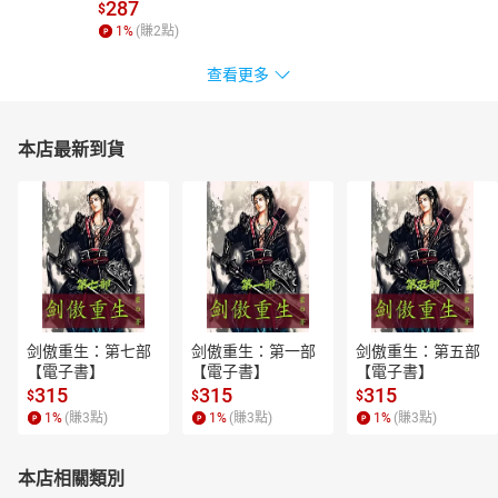
287
$
1
%
(賺
2
點)
查看更多
本店最新到貨
剑傲重生：第七部
剑傲重生：第一部
剑傲重生：第五部
【電子書】
【電子書】
【電子書】
315
315
315
$
$
$
1
%
(賺
3
點)
1
%
(賺
3
點)
1
%
(賺
3
點)
本店相關類別