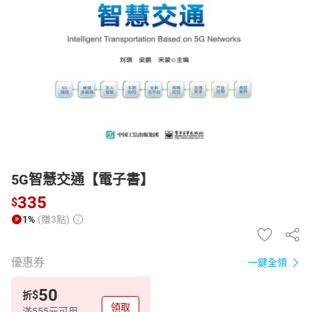
日本購物
電子/紙本書
HOT
5G智慧交通【電子書】
335
$
1%
(賺3點)
優惠券
一鍵全領
50
$
折
領取
滿555元可用