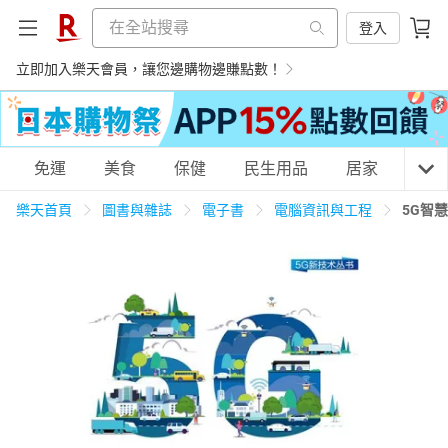
登入
立即加入樂天會員，讓您邊購物邊賺點數！
購物網分類
免運
美食
保健
民生用品
居家
3C
樂天首頁
圖書與雜誌
電子書
電腦資訊與工程
5G智
天天免運
美食蛋糕
養生保健
民生用品
居家生活
3C家電
運動休閒
親子玩具
女裝
男裝
化妝保養
情趣用品