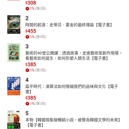
308
$
1
%
(賺
3
點)
2
時間的起源：史蒂芬．霍金的最終理論【電子書】
455
$
1
%
(賺
4
點)
3
藝術的40堂公開課：透過故事，走進藝術家創作現場，
看藝術如何誕生、如何形塑人類生活【電子書】
385
$
1
%
(賺
3
點)
4
扁平時代：演算法如何限縮我們的品味與文化【電子
書】
385
$
1
%
(賺
3
點)
5
本物【韓國現象級暢銷小說，被譽為韓國文學的未來】
【電子書】