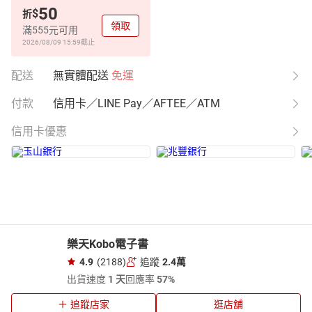
50
$
折
領取
滿555元可用
2026/08/09 15:59
截止
配送
無實體配送
免運
付款
信用卡／LINE Pay／AFTEE／ATM
信用卡優惠
樂天Kobo電子書
4.9
(2188)
追蹤
2.4萬
出貨速度
1 天
回應率
57%
追蹤店家
逛店舖