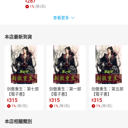
287
$
1
%
(賺
2
點)
查看更多
本店最新到貨
剑傲重生：第七部
剑傲重生：第一部
剑傲重生：第五部
【電子書】
【電子書】
【電子書】
315
315
315
$
$
$
1
%
(賺
3
點)
1
%
(賺
3
點)
1
%
(賺
3
點)
本店相關類別