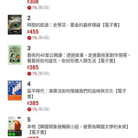
308
$
1
%
(賺
3
點)
2
時間的起源：史蒂芬．霍金的最終理論【電子書】
455
$
1
%
(賺
4
點)
3
藝術的40堂公開課：透過故事，走進藝術家創作現場，
看藝術如何誕生、如何形塑人類生活【電子書】
385
$
1
%
(賺
3
點)
4
扁平時代：演算法如何限縮我們的品味與文化【電子
書】
385
$
1
%
(賺
3
點)
5
本物【韓國現象級暢銷小說，被譽為韓國文學的未來】
【電子書】