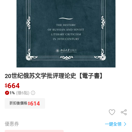
日本購物
電子/紙本書
HOT
20世纪俄苏文学批评理论史【電子書】
664
$
1%
(賺6點)
614
$
折扣後價格
優惠券
一鍵全領