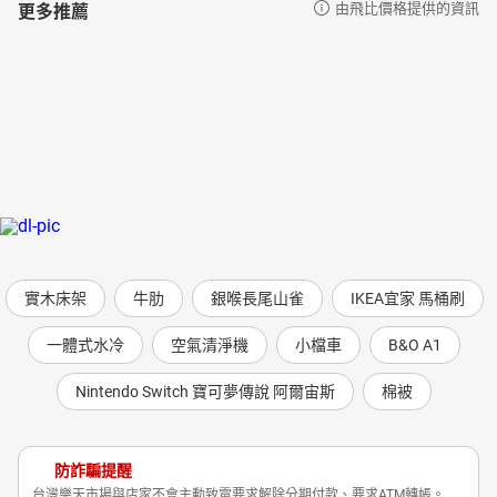
更多推薦
由飛比價格提供的資訊
實木床架
牛肋
銀喉長尾山雀
IKEA宜家 馬桶刷
一體式水冷
空氣清淨機
小檔車
B&O A1
Nintendo Switch 寶可夢傳說 阿爾宙斯
棉被
防詐騙提醒
台灣樂天市場與店家不會主動致電要求解除分期付款、要求ATM轉帳。