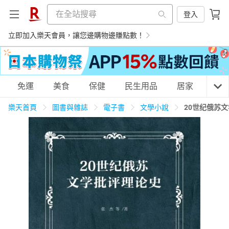
登入
立即加入樂天會員，讓您邊購物邊賺點數！
購物網分類
免運
美食
保健
民生用品
居家
3C
樂天首頁
圖書與雜誌
電子書
文學小說
20世纪俄苏
天天免運
美食蛋糕
養生保健
民生用品
居家生活
3C家電
運動休閒
親子玩具
女裝
男裝
化妝保養
情趣用品