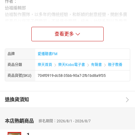
作者：
幼福編輯部
幼福製作團隊，以多年的傳統經驗，和新穎的創意經營，開創多廣
度產品以供孩子們學習，不論是文學類、繪本、幼兒系列以及教具
類……多項產品，站在鼓勵孩子多讀書的立場，開發極具教育性、趣
查看更多
味性書籍，在愉快中學習成長，才是真正掌握孩子美好未來的基
石。
章節：
品牌
愛播聽書FM
01.小寶寶是怎麽來的
02.什麽是卵子精子他們是如何產生的
商品分類
樂天首頁
樂天Kobo電子書
有聲書
親子教養
03.卵子在身體的那個器官內精子又是哪個器官製造的
04.魚類是如何受精的
商品貨號(SKU)
704f0919-dc58-35bb-90a7-2fb1bd8a9f35
05.植物如何受精的
06.鳥類如何受精的
07.人類是如何受精的
退換貨須知
08.人類的生育繁殖和其他動物有什麽不一樣
09.受精卵是怎麽變成胎兒的
10.胎兒的房間在哪裏
本店熱銷商品
排名期間：2026/8/1 - 2026/8/7
11.胎兒在媽媽的肚子裏怎麽吃東西如何排泄的
12.胎兒是從哪裏生出來的