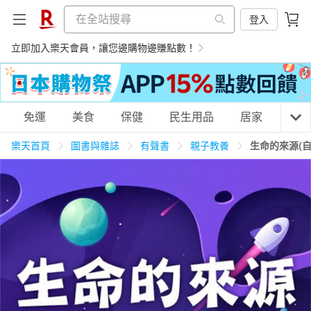
登入
立即加入樂天會員，讓您邊購物邊賺點數！
購物網分類
免運
美食
保健
民生用品
居家
3C
樂天首頁
圖書與雜誌
有聲書
親子教養
生命的來源(
天天免運
美食蛋糕
養生保健
民生用品
居家生活
3C家電
運動休閒
親子玩具
女裝
男裝
化妝保養
情趣用品