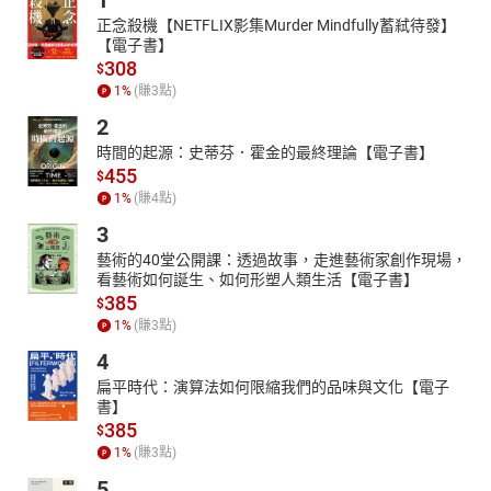
1
13.胎兒出生後臍帶哪裏去了
14.什麽是異卵雙胞胎
正念殺機【NETFLIX影集Murder Mindfully蓄弒待發】
【電子書】
15.什麽是同卵雙胞胎
308
$
16.每個人都會長大嗎
1
%
(賺
3
點)
17.什麽是第二性徵
18.荷爾蒙的作用
2
19.為什麽會有月經
時間的起源：史蒂芬．霍金的最終理論【電子書】
20.男生會不會有月經
455
$
21.什麽是夢遺
1
%
(賺
4
點)
22.青春期的男女生身體會有哪些變化
3
23.小學生該如何保護自己
藝術的40堂公開課：透過故事，走進藝術家創作現場，
24.小朋友遇到危險時要找誰幫忙
看藝術如何誕生、如何形塑人類生活【電子書】
385
$
1
%
(賺
3
點)
4
扁平時代：演算法如何限縮我們的品味與文化【電子
書】
385
$
1
%
(賺
3
點)
5