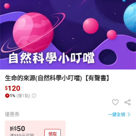
日本購物
電子/紙本書
HOT
生命的來源(自然科學小叮噹)【有聲書】
120
$
1%
(賺1點)
優惠券
一鍵全領
50
$
折
領取
滿555元可用