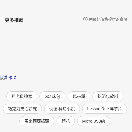
更多推薦
由飛比價格提供的資訊
抓老鼠神器
6x7 床包
馬來貘
鋁箔包飲料
巧克力夾心餅乾
倪匡 科幻小說
Lesson One 洋芋片
馬來西亞插頭
荷花
Micro USB線