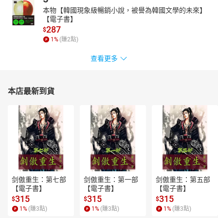
本物【韓國現象級暢銷小說，被譽為韓國文學的未來】
【電子書】
287
$
1
%
(賺
2
點)
查看更多
本店最新到貨
剑傲重生：第七部
剑傲重生：第一部
剑傲重生：第五部
【電子書】
【電子書】
【電子書】
315
315
315
$
$
$
1
%
(賺
3
點)
1
%
(賺
3
點)
1
%
(賺
3
點)