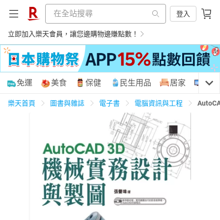
登入
立即加入樂天會員，讓您邊購物邊賺點數！
購物網分類
免運
美食
保健
民生用品
居家
3C
樂天首頁
圖書與雜誌
電子書
電腦資訊與工程
Auto
天天免運
美食蛋糕
養生保健
民生用品
居家生活
3C家電
運動休閒
親子玩具
女裝
男裝
化妝保養
情趣用品