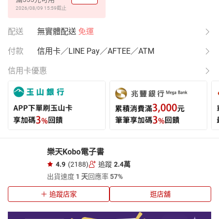
2026/08/09 15:59
截止
配送
無實體配送
免運
付款
信用卡／LINE Pay／AFTEE／ATM
信用卡優惠
樂天Kobo電子書
4.9
(2188)
追蹤
2.4萬
出貨速度
1 天
回應率
57%
追蹤店家
逛店舖