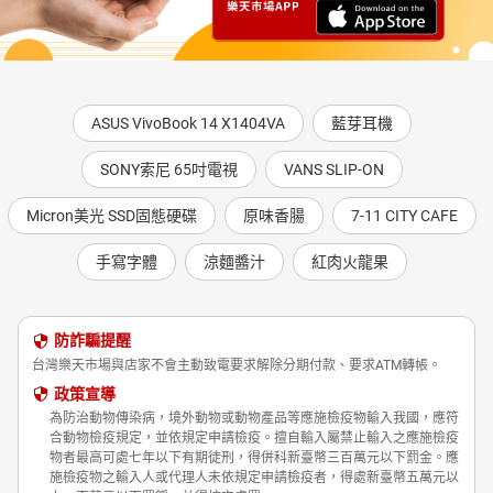
ASUS VivoBook 14 X1404VA
藍芽耳機
SONY索尼 65吋電視
VANS SLIP-ON
Micron美光 SSD固態硬碟
原味香腸
7-11 CITY CAFE
手寫字體
涼麵醬汁
紅肉火龍果
防詐騙提醒
台灣樂天市場與店家不會主動致電要求解除分期付款、要求ATM轉帳。
政策宣導
為防治動物傳染病，境外動物或動物產品等應施檢疫物輸入我國，應符
合動物檢疫規定，並依規定申請檢疫。擅自輸入屬禁止輸入之應施檢疫
物者最高可處七年以下有期徒刑，得併科新臺幣三百萬元以下罰金。應
施檢疫物之輸入人或代理人未依規定申請檢疫者，得處新臺幣五萬元以