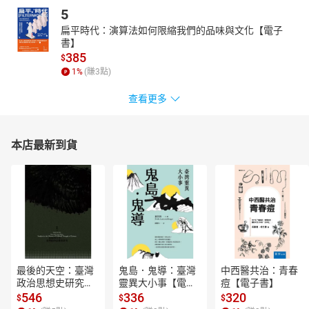
5
扁平時代：演算法如何限縮我們的品味與文化【電子
書】
385
$
1
%
(賺
3
點)
查看更多
本店最新到貨
最後的天空：臺灣
鬼島．鬼導：臺灣
中西醫共治：青春
政治思想史研究
靈異大小事【電子
痘【電子書】
【電子書】
書】
546
336
320
$
$
$