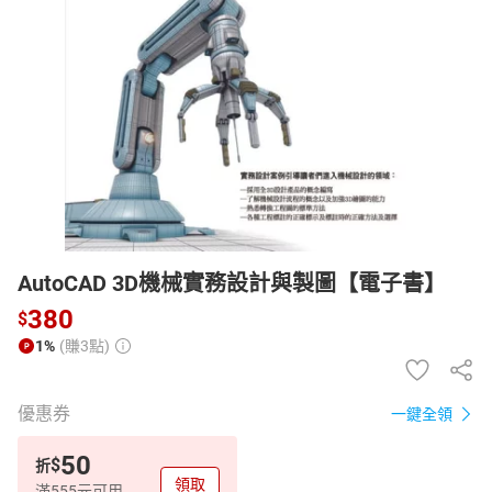
日本購物
電子/紙本書
HOT
AutoCAD 3D機械實務設計與製圖【電子書】
380
$
1%
(賺3點)
優惠券
一鍵全領
50
$
折
領取
滿555元可用