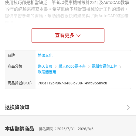
使用技巧卻是相當缺乏。筆者以從事機械設計23年及AutoCAD教學
19年的經驗來撰寫本書。希望能給予想從事機械設計工作的讀者，
提供學習參考的書籍，幫助讀者很快的熟悉與了解AutoCAD的實務
應用。
本書共分為四大單元，第一單元是以夾爪氣壓缸設計為主題，由上
查看更多
而下的設計概念，引領讀者們了解機械設計流程的概念以及加強3D
繪圖的能力。第二、三單元是以主流的兩種3D轉2D工程圖的方式為
主題，讓讀者熟悉轉換工程圖的標準方法。第四單元是以工程標註
品牌
博碩文化
為主軸，使讀者能熟悉各種工程標註的正確標示，以及在標註時能
適當地選擇對的方法。
商品分類
樂天首頁
樂天Kobo電子書
電腦資訊與工程
希望本書能幫助想從事機械設計工作的讀者，用最少的時間來熟悉
軟硬體應用
AutoCAD的整合應用，並提供讀者一個實務與軟體結合的學習管
商品貨號(SKU)
706e112b-f867-3488-b738-149fb95589c8
道，協助各位一步步地往機械設計師邁進。
退換貨須知
本店熱銷商品
排名期間：2026/7/31 - 2026/8/6