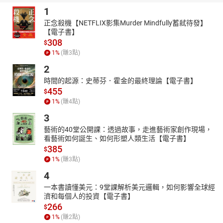
1
正念殺機【NETFLIX影集Murder Mindfully蓄弒待發】
【電子書】
308
$
1
%
(賺
3
點)
2
時間的起源：史蒂芬．霍金的最終理論【電子書】
455
$
1
%
(賺
4
點)
3
藝術的40堂公開課：透過故事，走進藝術家創作現場，
看藝術如何誕生、如何形塑人類生活【電子書】
385
$
1
%
(賺
3
點)
4
一本書讀懂美元：9堂課解析美元邏輯，如何影響全球經
濟和每個人的投資【電子書】
266
$
1
%
(賺
2
點)