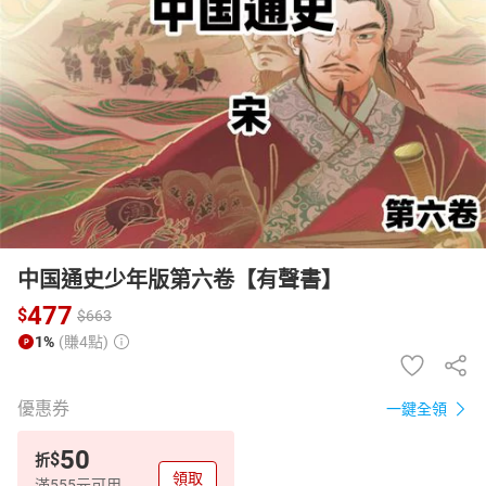
日本購物
電子/紙本書
HOT
中国通史少年版第六卷【有聲書】
477
$
$
663
1%
(賺4點)
優惠券
一鍵全領
50
$
折
領取
滿555元可用