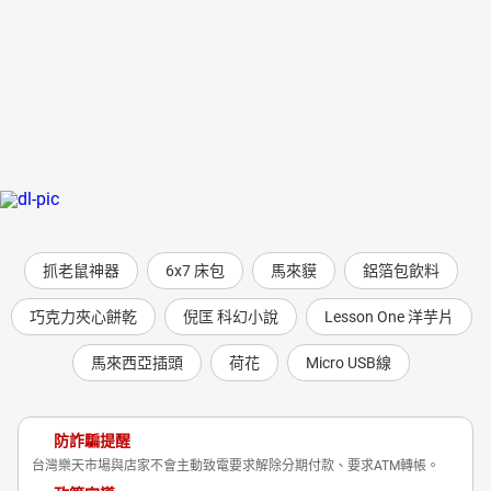
抓老鼠神器
6x7 床包
馬來貘
鋁箔包飲料
巧克力夾心餅乾
倪匡 科幻小說
Lesson One 洋芋片
馬來西亞插頭
荷花
Micro USB線
防詐騙提醒
台灣樂天市場與店家不會主動致電要求解除分期付款、要求ATM轉帳。