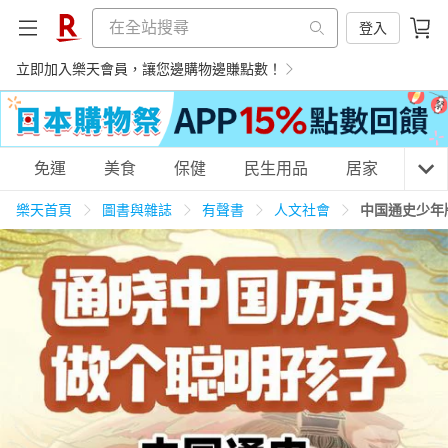
登入
立即加入樂天會員，讓您邊購物邊賺點數！
購物網分類
免運
美食
保健
民生用品
居家
3C
樂天首頁
圖書與雜誌
有聲書
人文社會
中国通史少年
天天免運
美食蛋糕
養生保健
民生用品
居家生活
3C家電
運動休閒
親子玩具
女裝
男裝
化妝保養
情趣用品