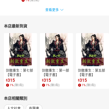
1
%
(賺
2
點)
查看更多
本店最新到貨
剑傲重生：第七部
剑傲重生：第一部
剑傲重生：第五部
【電子書】
【電子書】
【電子書】
315
315
315
$
$
$
1
%
(賺
3
點)
1
%
(賺
3
點)
1
%
(賺
3
點)
本店相關類別
人文社會
有聲書