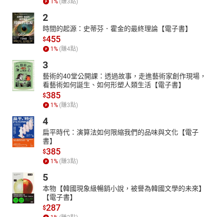
1
%
(賺
3
點)
2
時間的起源：史蒂芬．霍金的最終理論【電子書】
455
$
1
%
(賺
4
點)
3
藝術的40堂公開課：透過故事，走進藝術家創作現場，
看藝術如何誕生、如何形塑人類生活【電子書】
385
$
1
%
(賺
3
點)
4
扁平時代：演算法如何限縮我們的品味與文化【電子
書】
385
$
1
%
(賺
3
點)
5
本物【韓國現象級暢銷小說，被譽為韓國文學的未來】
【電子書】
287
$