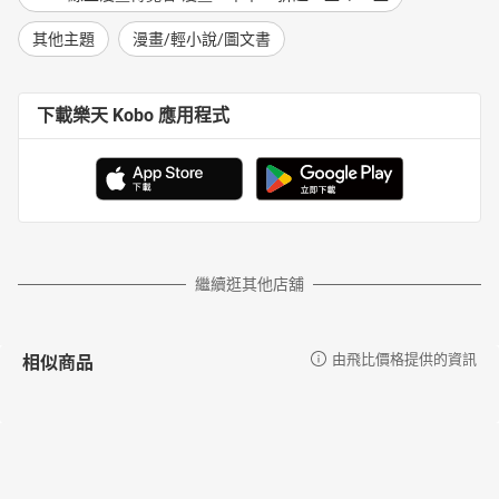
的。
――陳玉勳╱導演
其他主題
漫畫/輕小說/圖文書
小莊真實的圖畫、文字，帶著我走回我的青少年，那個單純因為喜
歡就去做的年代——我們都不曾遺忘的八○年代。
下載樂天 Kobo 應用程式
――金智娟（娃娃）╱歌手
感謝小莊幫我們大家用漫畫的方式記錄下來，我們那一代的青春，
從音樂、電影到棒球與街景，都是共同的記憶。
――黃威融╱跨界編輯人，曾任《Shopping Design》和《小日子》
總編輯
有愛推薦――
繼續逛其他店舖
柯一正（導演）
吳念真（導演、作家、演員）
陳玉勳（導演）
相似商品
由飛比價格提供的資訊
金智娟（娃娃，歌手）
黃威融（跨界編輯人，《Shopping Design》和《小日子》總編輯）
歐陽靖（作家、演員）