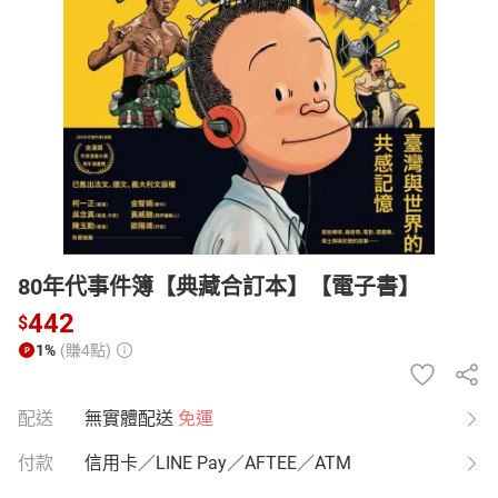
日本購物
電子/紙本書
HOT
80年代事件簿【典藏合訂本】【電子書】
442
$
1%
(賺4點)
配送
無實體配送
免運
付款
信用卡／LINE Pay／AFTEE／ATM