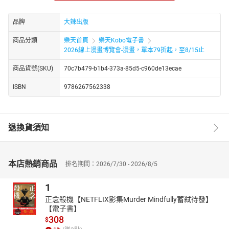
畫面如電影鏡頭般細膩，情感真摯動人，不僅重現那個學會自由與
想像的年代，也映照出每個人心中那段未完的青春記憶。
品牌
大辣出版
出版十年後，這部備受好評的漫畫系列以典藏合集版本回歸，完整
收藏兩冊經典內容，收錄珍貴彩頁與作者後記，是獻給所有經歷過
商品分類
樂天首頁
樂天Kobo電子書
或嚮往那個年代讀者的一份溫柔時光禮物。
2026線上漫畫博覽會-漫畫，單本79折起，至8/15止
像一部八釐米播放的青春紀錄片——
商品貨號(SKU)
70c7b479-b1b4-373a-85d5-c960de13ecae
有光、有聲音、有氣味。
ISBN
9786267562338
《80年代事件簿》典藏版，
重啟台灣最動人的成長年代。
我想，每一個青春，都有一段連老媽都不知道的祕辛，那些生命中
退換貨須知
的動盪與變化，僅限年輕的、可以任意揮霍的青春。對我來說，80
年代的台灣正是那樣的豐富而且充滿活力，希望藉由這樣的書寫，
可以讓人牢牢的記住這個迷人的年代。
本店熱銷商品
關於那些人那些事的「回憶」，成了時間送給我們最珍貴的禮物，
排名期間：2026/7/30 - 2026/8/5
讓我們審視一路走來不夠完美的自己，繼續朝著不太確定的未來匍
1
匐前進。這些停放在肩上的滋味，我十分珍惜。我明白當時間到
了，它終將成為另一段寶貴的「回憶」。——小莊
正念殺機【NETFLIX影集Murder Mindfully蓄弒待發】
【電子書】
屬於我們這個世代的故事，通向記憶的列車即將開啟。
308
$
小莊以他獨有的筆觸與視角，捕捉過往種種溫熱的回憶，整理出屬