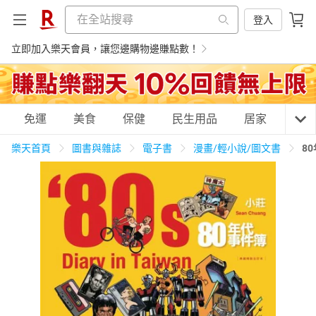
登入
立即加入樂天會員，讓您邊購物邊賺點數！
購物網分類
免運
美食
保健
民生用品
居家
3C
樂天首頁
圖書與雜誌
電子書
漫畫/輕小說/圖文書
8
天天免運
美食蛋糕
養生保健
民生用品
居家生活
3C家電
運動休閒
親子玩具
女裝
男裝
化妝保養
情趣用品