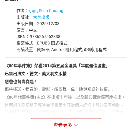
作者：
小莊
,
Sean Chuang
出版社：
大辣出版
出版日期：2025/12/03
語言：中文
ISBN：9786267562338
檔案格式：EPUB3-固式格式
閱讀裝置：閱讀器, Android應用程式, iOS應用程式
《80年事件簿》榮獲2014第五屆金漫獎「年度最佳漫畫」
已售出法文、德文、義大利文版權
恁爸也曾青春過！
那些棒球、錄音帶、電影、霹靂舞、偉士牌與初戀的故事……
《80年代事件簿1＋2》在出版十年後，以全新典藏合集再度推出。
這兩部作品記錄了導演兼漫畫家小莊從個人記憶出發的青春軌跡，
串連起1980年代台灣的街頭風景、文化符號與世代情感——從光華
商場、錄影帶出租店、電玩機台、錄音帶、漫畫書，到家庭與夢想
的日常片段。
查看更多