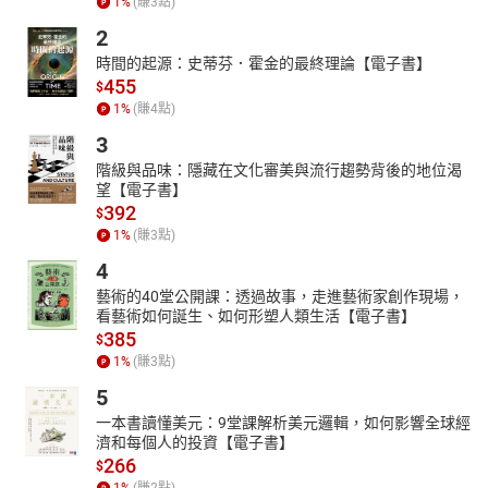
1
%
(賺
3
點)
於一個世代的記憶，完成這段向青春致敬的旅程。也許有些羞澀，
2
有些遺憾，但更多的是對成長的感動與釋然，僅以這二十四篇生命
時間的起源：史蒂芬．霍金的最終理論【電子書】
故事，向我們的青春致敬。
455
$
【內容介紹】
1
%
(賺
4
點)
十年經典，重磅回歸！
3
《80年代事件簿》典藏版收錄全兩冊完整內容，
階級與品味：隱藏在文化審美與流行趨勢背後的地位渴
導演小莊以電影般筆觸，重現那個霹靂舞、錄影帶、棒球與夢想交
望【電子書】
錯的年代——
392
$
一部屬於台灣人的青春紀錄漫畫。
1
%
(賺
3
點)
《80年代事件簿》是導演兼漫畫家小莊以個人記憶書寫台灣青春的
4
自傳式漫畫。作品從1970年代末到1990年代初，透過〈棒球熱〉、
藝術的40堂公開課：透過故事，走進藝術家創作現場，
〈超合金機器人〉、〈李小龍〉、〈升學壓力〉等篇章，描繪解嚴
看藝術如何誕生、如何形塑人類生活【電子書】
前後的社會氛圍與少年成長。那是彩色電視剛普及、補習文化興
385
$
起、街頭霹靂舞與巷弄棒球交錯的年代。
1
%
(賺
3
點)
小莊以導演般的鏡頭感與懷舊筆觸，重現那個既天真又動盪的時
5
光，細膩呈現家庭、人情與時代的交錯記憶。《80年代事件簿》不
一本書讀懂美元：9堂課解析美元邏輯，如何影響全球經
只是個人成長記事，更是一部屬於整個世代的台灣青春紀錄片式漫
濟和每個人的投資【電子書】
畫。
266
$