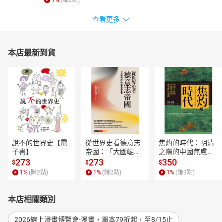
1
%
(賺
2
點)
還有，小莊以導演般的鏡頭感，描繪1980年代台灣的城市風景——
從光華商場、錄影帶出租店、電玩機台，到錄音帶、漫畫書與《星
查看更多
際大戰》的銀幕震撼。這些場景不只是懷舊符號，更是構成一代人
成長記憶的生活細節。
作品中穿插家庭與青春的細膩情感，像〈老爸的一件小事〉那樣溫
本店最新到貨
柔克制，又在〈錄影帶〉與〈大型機台電動玩具〉中重現那個科技
萌芽與慾望初現的時代樣貌。
畫面兼具紀錄感與電影感，文字節制而真切，捕捉了「我們曾經擁
有卻再也回不去」的台灣八○年代——一個剛學會自由、也學會孤獨
的青春時代。
看莊導的漫畫時，同步的自己、同齡的記憶也一起活了起來，兩人
的事件同時在腦海中交串，記憶緊緊地抱著我。對我來說，這就是
種享受。
說不的世界史【電
從世界史看德意志
焦灼的時代：明清
子書】
帝國：「大國崛
之際的中國焦慮與
――柯一正╱導演
起」的迷思與真實
東亞秩序重組【電
273
273
350
$
$
$
小莊用極細膩的筆，畫出八○年代的風景和風情，畫出那個時代隱隱
【電子書】
子書】
1
%
(賺
2
點)
1
%
(賺
2
點)
1
%
(賺
3
點)
躁動著的台灣。
――吳念真╱導演、作家
本店相關類別
這部漫畫勾起我許多的回憶與感受。那個時代的光影是亮暗分明
的，光線是緩慢移動的，空氣是自由流動的，人的影子能拉得長長
2026線上漫畫博覽會-漫畫，單本79折起，至8/15止