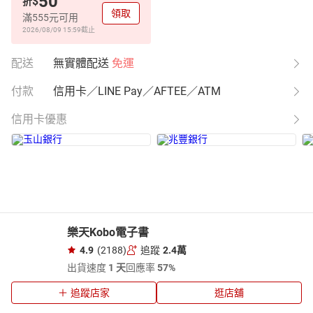
50
$
折
領取
滿555元可用
2026/08/09 15:59
截止
配送
無實體配送
免運
付款
信用卡／LINE Pay／AFTEE／ATM
信用卡優惠
樂天Kobo電子書
4.9
(2188)
追蹤
2.4萬
出貨速度
1 天
回應率
57%
追蹤店家
逛店舖