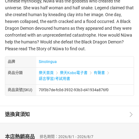
Chinese mythology, Nüwa was the goddess who created the
universe. She was half woman and half snake. Legend claimed that
she created human by kneading clay into her image. One day,
heaven collapsed, the earth cracked and a flood occurred. A Black
Dragon Demon devoured humans as they appeared and they were
confronted with an unprecedented catastrophe. How would Nüwa
help the humans? Would she defeat the Black Dragon Demon?
Please read The Story of Nüwa to find out.
品牌
Sinolingua
商品分類
樂天首頁
樂天Kobo電子書
有聲書
語言學習/考試用書
商品貨號(SKU)
70f3b7de-fc0d-3932-93b3-d41934a876f0
退換貨須知
本店熱銷商品
排名期間：2026/8/1 - 2026/8/7