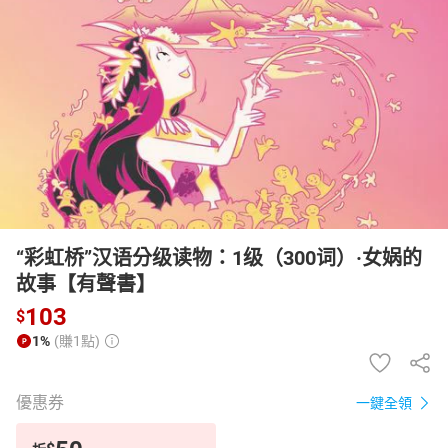
日本購物
電子/紙本書
HOT
“彩虹桥”汉语分级读物：1级（300词）·女娲的
故事【有聲書】
103
$
1%
(賺1點)
優惠券
一鍵全領