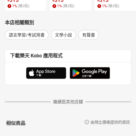
$
$
$
1
%
(賺
3
點)
1
%
(賺
3
點)
1
%
(賺
3
點)
本店相關類別
語言學習/考試用書
文學小說
有聲書
下載樂天 Kobo 應用程式
繼續逛其他店舖
相似商品
由飛比價格提供的資訊