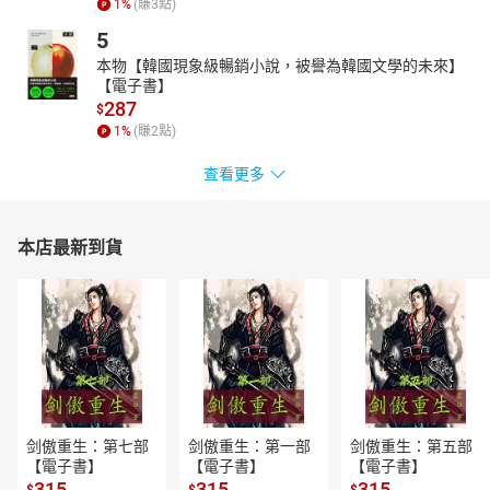
1
%
(賺
3
點)
5
本物【韓國現象級暢銷小說，被譽為韓國文學的未來】
【電子書】
287
$
1
%
(賺
2
點)
查看更多
本店最新到貨
剑傲重生：第七部
剑傲重生：第一部
剑傲重生：第五部
【電子書】
【電子書】
【電子書】
315
315
315