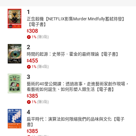
1
正念殺機【NETFLIX影集Murder Mindfully蓄弒待發】
【電子書】
308
$
1
%
(賺
3
點)
2
時間的起源：史蒂芬．霍金的最終理論【電子書】
455
$
1
%
(賺
4
點)
3
藝術的40堂公開課：透過故事，走進藝術家創作現場，
看藝術如何誕生、如何形塑人類生活【電子書】
385
$
1
%
(賺
3
點)
4
扁平時代：演算法如何限縮我們的品味與文化【電子
書】
385
$