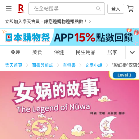
登入
立即加入樂天會員，讓您邊購物邊賺點數！
購物網分類
免運
美食
保健
民生用品
居家
3C
樂天首頁
圖書與雜誌
有聲書
文學小說
“彩虹桥”汉语
天天免運
美食蛋糕
養生保健
民生用品
居家生活
3C家電
運動休閒
親子玩具
女裝
男裝
化妝保養
情趣用品