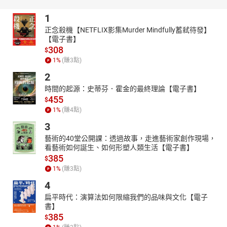
大陸翻譯家、肖像畫畫家，俄羅斯科學院遠東研究所名譽博士。
2004年，獲得中國翻譯協會「資深翻譯家」榮譽稱號。2013年，以
1
《安魂曲》一書獲得俄羅斯新世紀最佳中文翻譯獎。
正念殺機【NETFLIX影集Murder Mindfully蓄弒待發】
陳翠娥（最新增訂版正文）
【電子書】
國立政治大學俄文系學士、俄羅斯國立莫斯科大學語言系文學碩
308
$
士。譯作有：《雪舞者》、《初戀：屠格涅夫戀愛經典新譯》、
1
%
(賺
3
點)
《把我埋在牆腳下》、《諜影圍城：土耳其戰地迷情事件》。
2
魏岑芳（最新增訂版附錄前半）
時間的起源：史蒂芬．霍金的最終理論【電子書】
國立政治大學斯拉夫語文學系畢，曾取得教育部辦理赴俄羅斯交換
455
$
獎學金至國立莫斯科大學亞非學院交換一年，返國工作兩年後，秉
1
%
(賺
4
點)
持著對俄文的喜愛，重返母校斯拉夫語文學系攻讀碩士，於二〇一
3
六年取得碩士學位，現為兼職譯者，從事俄文筆譯、口譯。
藝術的40堂公開課：透過故事，走進藝術家創作現場，
陳志豪（最新增訂版附錄後半）
看藝術如何誕生、如何形塑人類生活【電子書】
國立政治大學斯拉夫語文學系及廣告學系雙學士、國立政治大學斯
385
$
拉夫語文學系碩士。曾參與合譯中央研究院中國文哲研究所二○○九
1
%
(賺
3
點)
年三月份《中國文哲研究通訊》第十九卷第一期《知識和權力的畛
4
域：俄蘇東方學與捷克漢學研究初介》專輯期刊文章〈俄羅斯科學
院遠東研究所──維護學術名義暨國家利益〉，以及俄羅斯國際工程
扁平時代：演算法如何限縮我們的品味與文化【電子
書】
院臺灣分會會刊專業文章。
385
$
【朗讀者簡介】