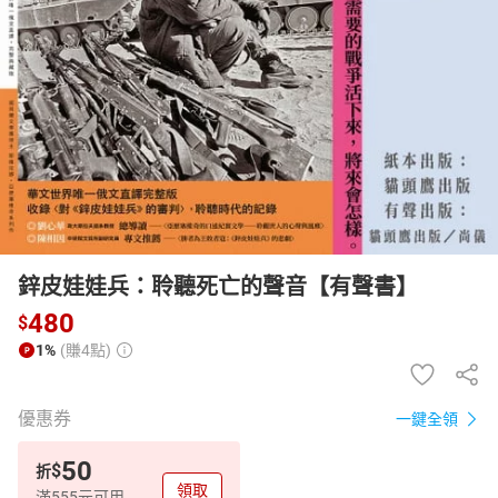
日本購物
電子/紙本書
HOT
鋅皮娃娃兵：聆聽死亡的聲音【有聲書】
480
$
1%
(賺4點)
優惠券
一鍵全領
50
$
折
領取
滿555元可用