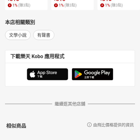
需要有人為人類的情感歷史留下紀錄，需要有人為他們發聲。本書
1
%
(賺
3
點)
1
%
(賺
3
點)
1
%
(賺
3
點)
她即時記錄一場失敗的戰爭，一場被人民否定的戰事，並在戰爭結
束後兩年內立即出版，為的就是不讓世人遺忘。
本店相關類別
為何人類永遠無法自戰爭脫身？
二戰之後，不過三十年，蘇聯在1979年投入一場長達十年的戰爭。
文學小說
有聲書
當時數萬年輕人受政府鼓舞、欺騙投入戰場，最終落得「鋅皮裹
屍」的下場。母親只能看著裝在鋅皮棺材中的孩子，無法相信她生
命中的「小太陽」就此消逝。
下載樂天 Kobo 應用程式
這些年紀大多不到二十歲的大兵，即便自戰場上生還，也幾乎無法
過正常人的生活，他們習慣用槍桿子解決問題，不順己意，那就把
人一槍斃掉。戰場生活影響了他們的行為，改變他們心性，他們卻
只能延續來自戰場的恐懼……
當戰爭的正義被質疑，沉痛的母親無法相信被稱為英雄的兒子竟然
是在前線殺人如麻的劊子手。為國家、為革命獻身戰場，為何如今
繼續逛其他店舖
得引來指責，不過是履行人民的義務罷了，不是嗎？軍人身份讓這
些退役大兵遭受鄙視，招來臭名。在這場長達十年，卻無人需要的
戰爭裡，誰是應該負責的人？
相似商品
由飛比價格提供的資訊
原書出版後三年，作者亞歷塞維奇遭到控告，一些人站出來指責她
的書歪曲事實。針對這些控訴，當時有人認為是再次興起的共產勢
力操縱人心的結果。台灣版特別收錄這段法庭紀錄和社論、媒體投