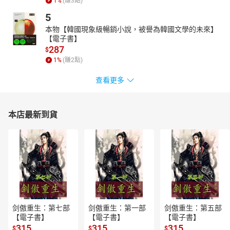
1
%
(賺
3
點)
尚儀有聲製播中心是專業的有聲出版品製作與發行單位，由獲得八
5
座金鐘獎的配音大師袁光麟先生擔任聲音總監。Kat KUO，肢體舞
本物【韓國現象級暢銷小說，被譽為韓國文學的未來】
動、身心靈療癒，與調香師的斜槓工作者，擅長五感詮釋藝術與表
【電子書】
達，喜歡用聲音闡述各種故事，師承廣播金鐘名師袁光麟，現為尚
287
$
儀有聲製播中心特約配音員。
1
%
(賺
2
點)
【書籍簡介】
查看更多
華文世界唯一完整版
2015諾貝爾文學獎系列作
俄文直譯繁中版2016年首度上市
本店最新到貨
那些母親，在墓地裡講述自己孩子的故事，彷彿他們還活著，而不
是被鋅皮棺材送回的屍體.......
「我不知道，我們這一代人從那場沒有人需要的戰爭活下來，將來
會怎樣。請不要提到我的名字。我什麼也不怕，但我不願意被留在
這段歷史裡。」
她的文字為時代的苦難與勇氣發聲
亞歷塞維奇童年生活的村莊中沒有任何成年男性，只有女人和孩
童，因為男人都在戰場上犧牲了。從那時起，她就習慣傾聽，傾聽
剑傲重生：第七部
剑傲重生：第一部
剑傲重生：第五部
那些婦女述說的故事，傾聽關於死亡的聲音，她將這些故事轉化成
【電子書】
【電子書】
【電子書】
文字。因為她相信如果沒有人記錄，很快就會被忘記，而這世界上
315
315
315
$
$
$