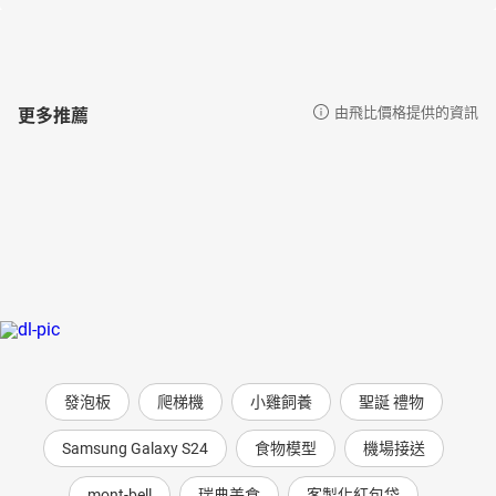
書等各方立場言論，有指責有支持，集合當時各種的聲音。使人不
僅看到戰爭中不同的面向，更讓人看見當時人如何面對戰爭責任、
怎麼面對記憶傷痛，是逃避或是勇於承認，他們的選擇依據利益、
名聲、自我欺騙或是……
更多推薦
由飛比價格提供的資訊
有聲出版：貓頭鷹出版與尚儀數位學習聯合出版
【目錄】
版權宣告
書籍介紹
作譯者與朗讀者介紹
各界推薦
國際好評
總導讀
導讀
目次
發泡板
爬梯機
小雞飼養
聖誕 禮物
序幕
Samsung Galaxy S24
食物模型
機場接送
摘自敘事本(戰場記事)
第一天 有好些人冒我的名來-01
mont-bell
瑞典美食
客製化紅包袋