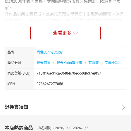
此她2000年離開家鄉，受國際避難城市聯盟協助流亡歐洲其他國
家。
其作品以新文體寫成，此為諾貝爾文學獎從未出現過的體裁。這樣
的寫作技巧，來自俄國口述傳統。讓世人得以看見映射眾多情感的
世界，透過拼貼許多聲音，使作品介於報導文學與散文之間，是一
查看更多
種記錄真相的文獻文學。
她每部作品都花費數年書寫，訪問數百人，對象跨越數個世代，從
1917年到今天。可說是關於蘇維埃靈魂的長篇史詩。其描繪的人性
拼圖和提出的問題，使其作品不僅是關乎蘇聯而是甚至於全體人
品牌
尚儀SunnyStudy
類。
商品分類
樂天首頁
樂天Kobo電子書
有聲書
文學小說
除了2015年諾貝爾文學獎與1999年赫爾得獎，其作品獲獎無數，
《戰爭沒有女人的臉：169個被掩蓋的女性聲音》獲得2011波蘭安
商品貨號(SKU)
710ff16a-31ca-36f8-b70e-b50d637e9f57
格魯斯中歐文學獎、2011波蘭理查德‧卡布辛斯基獎報導文學類。
ISBN
9786267277058
《車諾比的聲音》獲得2005全美書評人協會獎、1996瑞典筆會圖霍
爾斯基獎。《二手時間：追求自由的烏托邦之路》獲得2013法國文
學界四大獎——法國梅迪奇獎散文類、2013德國藝文界最高榮譽——
德國書商和平獎。
退換貨須知
譯者簡介：
高莽
1926年生，黑龍江人，畢業於美國哈爾濱基督教青年會學校，中國
本店熱銷商品
排名期間：2026/8/1 - 2026/8/7