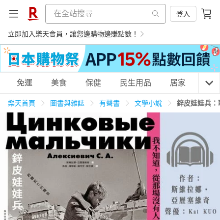
登入
立即加入樂天會員，讓您邊購物邊賺點數！
購物網分類
免運
美食
保健
民生用品
居家
3C
樂天首頁
圖書與雜誌
有聲書
文學小說
鋅皮娃娃兵：
天天免運
美食蛋糕
養生保健
民生用品
居家生活
3C家電
運動休閒
親子玩具
女裝
男裝
化妝保養
情趣用品