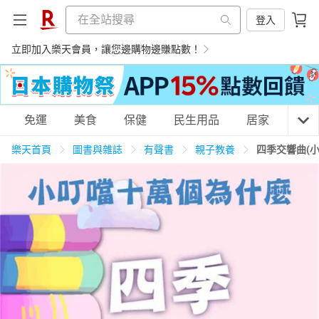
登入
立即加入樂天會員，讓您邊購物邊賺點數！
購物網分類
免運
美食
保健
民生用品
居家
3C
樂天首頁
圖書與雜誌
有聲書
親子教養
四季交響曲(
天天免運
美食蛋糕
養生保健
民生用品
居家生活
3C家電
運動休閒
親子玩具
女裝
男裝
化妝保養
情趣用品