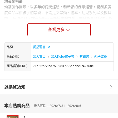
幼福編輯部
幼福製作團隊，以多年的傳統經驗，和新穎的創意經營，開創多廣
度產品以供孩子們學習，不論是文學類、繪本、幼兒系列以及教具
類……多項產品，站在鼓勵孩子多讀書的立場，開發極具教育性、趣
味性書籍，在愉快中學習成長，才是真正掌握孩子美好未來的基
查看更多
石。
*章節*
01.為什麼空氣中的氣壓會不斷地改變
品牌
愛播聽書FM
02.為什麼夏天午後常有雷陣雨
03.為什麼雷雨後，空氣變得清新
商品分類
樂天首頁
樂天Kobo電子書
有聲書
親子教養
04.颱風的名字是怎麼來的
05.龍捲風和颱風有什麼區別
商品貨號(SKU)
71b65272-bd75-3983-b68c-dbbc1f42768c
06.為什麼夏天會下冰雹
07.為什麼下過冰雹後氣溫會降低
08.氣象資料如何獲得
退換貨須知
09.什麼叫做暖氣團
10.為什麼有些地方的泉水可以治病
11.為什麼會有溫泉
本店熱銷商品
排名期間：2026/7/31 - 2026/8/6
12.為什麼夏天晴朗的晚上會有露水形成
13.為什麼有雲的夜裏比較溫暖呢