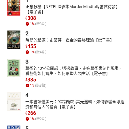
1
14.為什麼冬天的早晨常有濃霧
正念殺機【NETFLIX影集Murder Mindfully蓄弒待發】
【電子書】
308
$
1
%
(賺
3
點)
2
時間的起源：史蒂芬．霍金的最終理論【電子書】
455
$
1
%
(賺
4
點)
3
藝術的40堂公開課：透過故事，走進藝術家創作現場，
看藝術如何誕生、如何形塑人類生活【電子書】
385
$
1
%
(賺
3
點)
4
一本書讀懂美元：9堂課解析美元邏輯，如何影響全球經
濟和每個人的投資【電子書】
266
$
1
%
(賺
2
點)
5