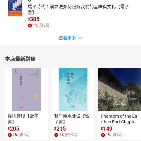
扁平時代：演算法如何限縮我們的品味與文化【電子
書】
385
$
1
%
(賺
3
點)
查看更多
本店最新到貨
钱边续琐【電子
我与南水北调【電
Phantom of the Ea
書】
子書】
rthen Fort Chapter
 4【有聲書】
205
215
149
$
$
$
1
%
(賺
2
點)
1
%
(賺
2
點)
1
%
(賺
1
點)