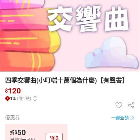
日本購物
電子/紙本書
HOT
四季交響曲(小叮噹十萬個為什麼)【有聲書】
120
$
1%
(賺1點)
優惠券
一鍵全領
50
$
折
領取
滿555元可用