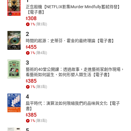
1
16亮軒_小學與中學時的辛苦過程
正念殺機【NETFLIX影集Murder Mindfully蓄弒待發】
17亮軒_考上初中時父親高興的到處送西瓜
【電子書】
18亮軒_少年時靠賣報維生的往事
308
$
19亮軒_在藝專的唸書時期
1
%
(賺
3
點)
20亮軒_在藝專的生活趣事─耶誕節舞會
2
21亮軒_人生中讓人難忘的老師
22亮軒_生命中很重要的長輩楊家駱
時間的起源：史蒂芬．霍金的最終理論【電子書】
455
23亮軒_楊家駱教授對亮軒的影響:萬事莫如聯考易
$
24亮軒_四川大足石刻與楊家駱的故事
1
%
(賺
4
點)
3
藝術的40堂公開課：透過故事，走進藝術家創作現場，
看藝術如何誕生、如何形塑人類生活【電子書】
385
$
1
%
(賺
3
點)
4
扁平時代：演算法如何限縮我們的品味與文化【電子
書】
385
$
1
%
(賺
3
點)
5