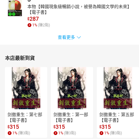
本物【韓國現象級暢銷小說，被譽為韓國文學的未來】
【電子書】
287
$
1
%
(賺
2
點)
查看更多
本店最新到貨
剑傲重生：第七部
剑傲重生：第一部
剑傲重生：第五部
【電子書】
【電子書】
【電子書】
315
315
315
$
$
$
1
%
(賺
3
點)
1
%
(賺
3
點)
1
%
(賺
3
點)