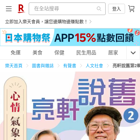
登入
立即加入樂天會員，讓您邊購物邊賺點數！
購物網分類
免運
美食
保健
民生用品
居家
3C
樂天首頁
圖書與雜誌
有聲書
人文社會
亮軒說舊第2
天天免運
美食蛋糕
養生保健
民生用品
居家生活
3C家電
運動休閒
親子玩具
女裝
男裝
化妝保養
情趣用品