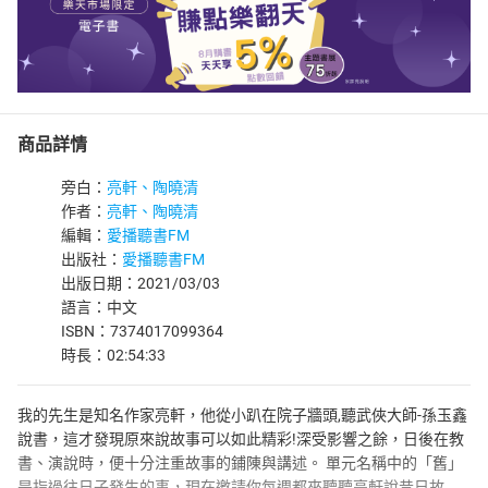
商品詳情
旁白：
亮軒、陶曉清
作者：
亮軒、陶曉清
編輯：
愛播聽書FM
出版社：
愛播聽書FM
出版日期：2021/03/03
語言：中文
ISBN：7374017099364
時長：02:54:33
我的先生是知名作家亮軒，他從小趴在院子牆頭,聽武俠大師-孫玉鑫
說書，這才發現原來說故事可以如此精彩!深受影響之餘，日後在教
書、演說時，便十分注重故事的鋪陳與講述。 單元名稱中的「舊」
是指過往日子發生的事，現在邀請你每週都來聽聽亮軒說昔日故