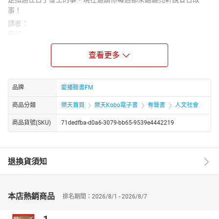
事！
講者：
亮軒
本名馬國光，是作家也是文學評論家，在抗日戰爭時期出生。擁有
查看更多
影劇科專業，曾在大學任教多年。
1975年發表了第一本散文集《一個讀書的故事》，1976年因《在時
間裡》獲得中山文藝散文獎。
品牌
愛播聽書FM
陶曉清
1965年進入中國廣播公司，次年開始主持熱門音樂節目，推廣校園
商品分類
樂天首頁
樂天Kobo電子書
有聲書
人文社會
民歌，成立民風樂府，1995年與許多音樂工作者成立中華音樂人交
流協會，擔任第一、二屆理事長。2000年得到金曲獎的特殊貢獻
商品貨號(SKU)
71dedfba-d0a6-3079-bb65-9539e4442219
獎。2008年七月自電台工作退休，投入帶領讀書會與成長課程。於
2010年取得Haven學院的諮商證書。
目前是中華音樂人交流協會的常務理事。目前是 牽手之聲
退換貨須知
(Cancheers)網路電台台長、中華音樂人交流協會常務理事。
章節：
13亮軒_從前的台北電影街
本店熱銷商品
排名期間：2026/8/1 - 2026/8/7
14亮軒_初到台灣的兒時記憶
15亮軒_被命名的複雜過程