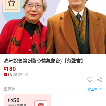
日本購物
電子/紙本書
HOT
亮軒說舊第2輯(心情氣象台)【有聲書】
180
$
1%
(賺1點)
優惠券
一鍵全領
50
$
折
領取
滿555元可用