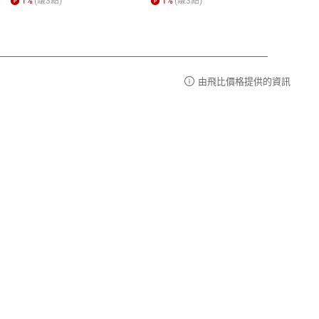
1
%
(賺
3
點)
1
%
(賺
3
點)
1
%
由飛比價格提供的資訊