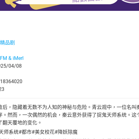
精品剧
M & iMerl
5/04/08
18364020
23
背后，隐藏着无数不为人知的神秘与危险。青云观中，一位名叫
伴。然而，一次偶然的机会，秦云意外获得了捉鬼天师系统。这
了翻天覆地的变化。
天师系统#都市#美女校花#降妖除魔