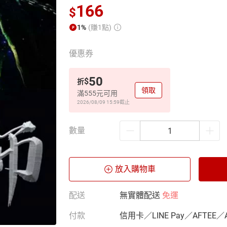
166
$
1%
(賺1點)
優惠券
50
$
折
領取
滿555元可用
2026/08/09 15:59
截止
數量
放入購物車
配送
無實體配送
免運
付款
信用卡／LINE Pay／AFTEE／