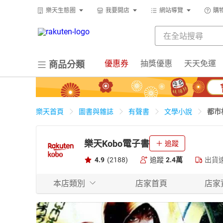
樂天生態圈
我要開店
網站導覽
購
優惠券
抽獎優惠
天天免運
商品分類
都市
樂天首頁
圖書與雜誌
有聲書
文學小說
樂天Kobo電子書
追蹤
4.9
(2188)
追蹤
2.4萬
出貨
本店類別
店家首頁
店家