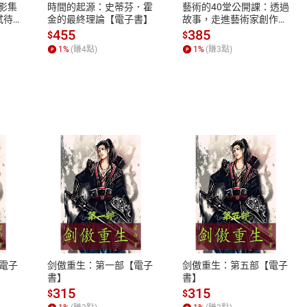
X影集
時間的起源：史蒂芬．霍
藝術的40堂公開課：透過
蓄弒待
金的最終理論【電子書】
故事，走進藝術家創作現
場，看藝術如何誕生、如
455
385
$
$
何形塑人類生活【電子
1
%
(賺
4
點)
1
%
(賺
3
點)
書】
式
退換貨規範
、LINE PAY、AFTEE
本店是否提供消費者保護法七日猶
之權利，遽消費者保護法及通訊交
電子
剑傲重生：第一部【電子
剑傲重生：第五部【電子
除權合理例外情事適用準則，依商
書】
書】
質各有不同規定。詳細退換貨說明
315
315
$
$