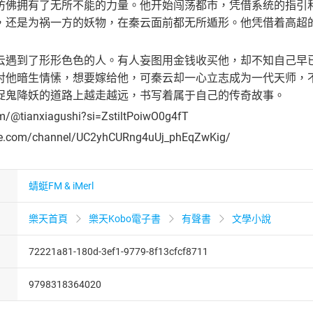
仿佛拥有了无所不能的力量。他开始闯荡都市，凭借系统的指引
，还是为祸一方的妖物，在秦云面前都无所遁形。他凭借着高超
云遇到了形形色色的人。有人妄图用金钱收买他，却不知自己早
对他暗生情愫，想要嫁给他，可秦云却一心立志成为一代天师，
捉鬼降妖的道路上越走越远，书写着属于自己的传奇故事。
om/@tianxiagushi?si=ZstiltPoiwO0g4fT
be.com/channel/UC2yhCURng4uUj_phEqZwKig/
蜻蜓FM & iMerl
樂天首頁
樂天Kobo電子書
有聲書
文學小說
72221a81-180d-3ef1-9779-8f13cfcf8711
9798318364020