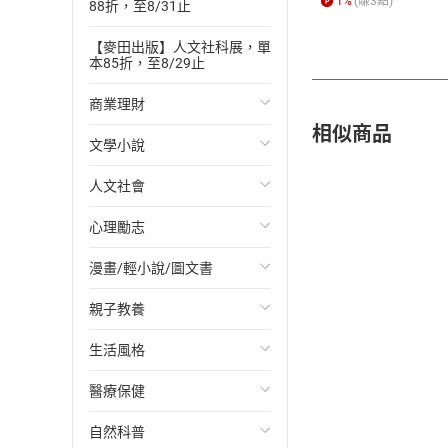
1
%
(賺
3
點)
88折，至8/31止
【麥田出版】人文社科展，單
本85折，至8/29止
商業理財
相似商品
文學小說
投資理財
人文社會
經濟/趨勢
歐美文學
心理勵志
財務/金融
日本文學
國際關係
漫畫/輕小說/圖文書
管理/領導
韓國文學
政治
心靈成長/情緒
親子教養
職場工作術
華文文學
社會科學
人際關係
輕小說
生活風格
成功法
經典文學
台灣/中國歷史
兩性關係
奇幻/科幻
教育現場
醫療保健
行銷/廣告
成長/家庭生活小說
日/韓歷史
心理學
愛情故事
兒童文學/故事
飲食/食譜
自然科普
傳記
懸疑/推理小說
其他歷史/史學
職場/社會寫實
兒童科普/學習
健身/美顏
健康/養生