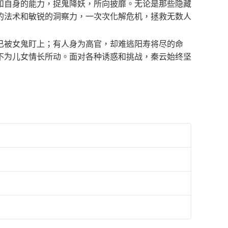
和自身的能力，捉鬼降妖，所向披靡。无论是那些隐藏
的法术和敏锐的洞察力，一次次化解危机，拯救无数人
已被女鬼盯上；有人身为高官，却难逃阳寿将尽的命
不为儿女情长所动。面对各种诱惑和挑战，秦云始终坚