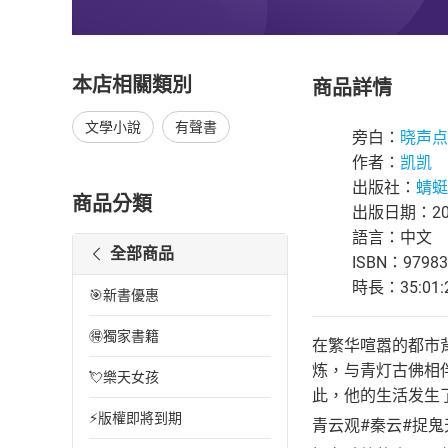
本店相關類別
商品詳情
文學小說
有聲書
旁白：
晓声点
作者：
凯凯
出版社：
蜻蜓F
商品分類
出版日期：202
語言：中文
全部商品
ISBN：97983
時長：35:01:
🎯新書優惠
🉐獨家書籍
在繁华喧嚣的都市
炼，与青灯古佛相
💘樂天女孩
此，他的生活发生
⚡版權即將到期
青云观#秦云#捉鬼