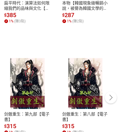
扁平時代：演算法如何限
本物【韓國現象級暢銷小
蛋白
縮我們的品味與文化【電
說，被譽為韓國文學的未
版）─
子書】
來】【電子書】
秘密
385
287
24
$
$
$
一本
1
%
(賺
3
點)
1
%
(賺
2
點)
1
%
客服資訊
豫期
服務時間：週一到週五 10:00-12:00、
易解
13:00-17:00 (國定假日及例假日休息)
剑傲重生：第九部【電子
剑傲重生：第八部【電子
潜水史
品性
客服電話：0080-1857077
書】
書】
andari
al) Sc
請參
客服信箱：
聯絡店家
315
315
13
$
$
$
r【電