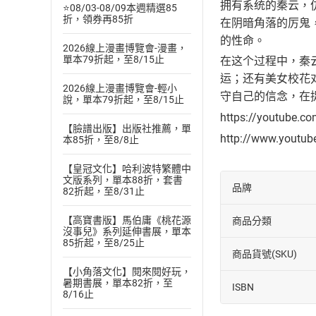
拥有系统的秦云，
⭐08/03-08/09本週精選85
折，領券再85折
在阴暗角落的厉鬼
的性命。
2026線上漫畫博覽會-漫畫，
單本79折起，至8/15止
在这个过程中，秦
运；还有美女校花
2026線上漫畫博覽會-輕小
守自己的信念，在
說，單本79折起，至8/15止
https://youtube.c
【臉譜出版】出版社推薦，單
http://www.youtu
本85折，至8/8止
【皇冠文化】哈利波特繁體中
文版系列，單本88折，套書
品牌
82折起，至8/31止
【高寶書版】馬伯庸《桃花源
商品分類
沒事兒》系列延伸書展，單本
85折起，至8/25止
商品貨號(SKU)
【小角落文化】閱來閱好玩，
暑期書展，單本82折，至
ISBN
8/16止