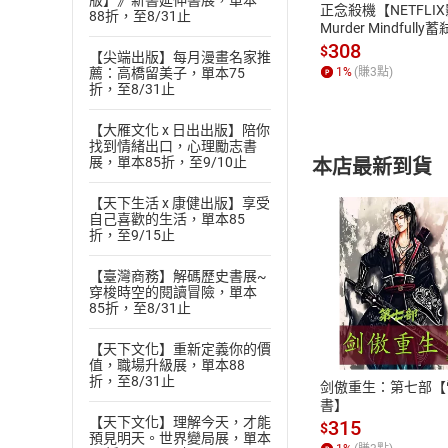
版】》新書延伸書展，單本
正念殺機【NETFLI
88折，至8/31止
Murder Mindfully
發】【電子書】
308
$
【尖端出版】每月漫畫名家推
1
%
(賺
3
點)
薦：高橋留美子，單本75
折，至8/31止
【大雁文化 x 日出出版】陪你
找到情緒出口，心理勵志書
展，單本85折，至9/10止
本店最新到貨
【天下生活 x 康健出版】享受
自己喜歡的生活，單本85
折，至9/15止
【臺灣商務】解碼歷史書展~
穿梭時空的閱讀冒險，單本
付款方
85折，至8/31止
ATM轉帳、信用卡
【天下文化】重新定義你的價
值，職場升級展，單本88
折，至8/31止
剑傲重生：第七部【
書】
【天下文化】理解今天，才能
315
$
預見明天。世界變局展，單本