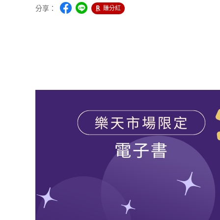
分享：
賺分紅