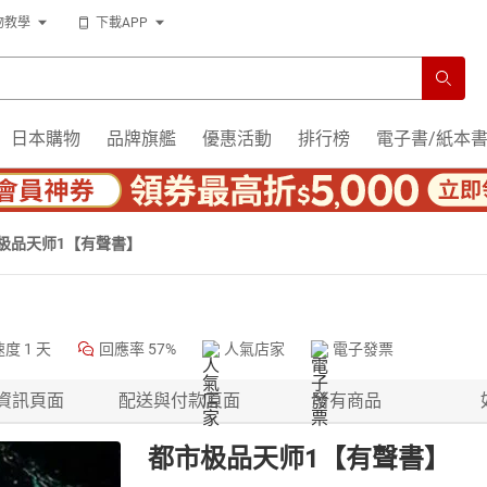
物教學
下載APP
日本購物
品牌旗艦
優惠活動
排行榜
電子書/紙本
极品天师1【有聲書】
速度
1 天
回應率
57%
人氣店家
電子發票
資訊頁面
配送與付款頁面
所有商品
都市极品天师1【有聲書】