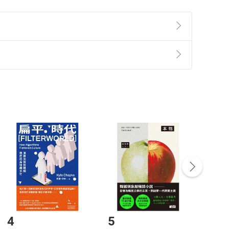
準則
第
2
條第
5
款之規定，「非以有形媒介提供之數位
，不適用消保法第
19
條第
1
項七日內無條件退貨之規
非以有形媒介提供之數位內容，消費者同意若訂購後
付款
方式
完成
訂單
中點選「瀏覽訂單明細」
>
「申請取消訂單
/
退
Payment
Complete
/退貨。
登入帳號，下載書籍後看書
4
5
6