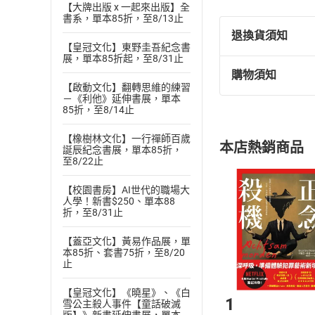
【大牌出版 x 一起來出版】全
書系，單本85折，至8/13止
退換貨須知
【皇冠文化】東野圭吾紀念書
展，單本85折起，至8/31止
購物須知
退換貨規定：
【啟動文化】翻轉思維的練習
(
一
)
依
消費
－《利他》延伸書展，單本
85折，至8/14止
內容或一經提
購書須知
定。
【橡樹林文化】一行禪師百歲
本店熱銷商品
誕辰紀念書展，單本85折，
(
二
)
消費者
至8/22止
且已下載
/
存
挑選
商
退貨方式：您
【校園書房】AI世代的職場大
Choose
人學！新書$250、單本88
貨」，本店鋪
折，至8/31止
請注意，樂天
購書後，
【蓋亞文化】黃易作品展，單
本85折、套書75折，至8/20
止
Step1
【皇冠文化】《曉星》、《白
1
雪公主殺人事件【童話破滅