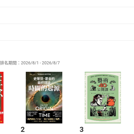
者保護法
第
19
條第
1
項後段
暨
通訊交易解除權合理例外情事適用
供即為完成之線上服務，經消費者事先同意始提供。」 之商品
排名期間：2026/8/1 - 2026/8/7
訂購本店鋪之商品即代表知悉本店鋪所銷售之商品為電子書，屬
取電子書，不得請求退貨退款。
品
放入
購物車
登入
帳號
欲取消訂單或辦理退貨時，請登入樂天市場，並於「我的訂單」
Shopping cart
Login
將依您的申請進行審核，待審核通過後將為您辦理退款事宜。
市場須以整筆訂單為單位進行取消/退貨，恕無法以單支商品取消
如何開始使用？
.選擇閱讀載具
Step2.
2
3