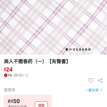
日本購物
電子/紙本書
HOT
美人不赠春药（一）【有聲書】
24
$
1%
(賺0點)
優惠券
一鍵全領
50
$
折
領取
滿555元可用