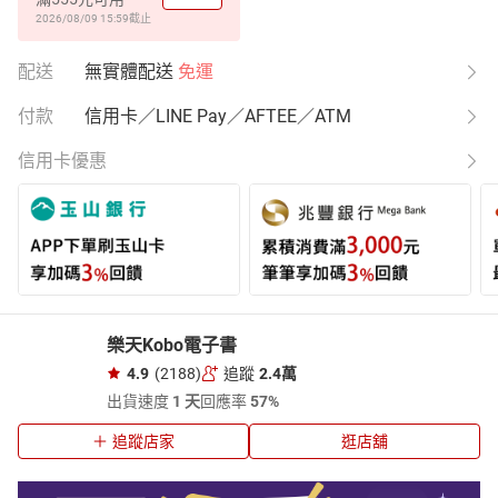
2026/08/09 15:59
截止
配送
無實體配送
免運
付款
信用卡／LINE Pay／AFTEE／ATM
信用卡優惠
樂天Kobo電子書
4.9
(2188)
追蹤
2.4萬
出貨速度
1 天
回應率
57%
追蹤店家
逛店舖