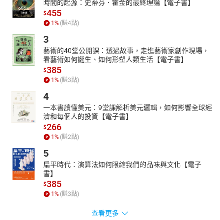
時間的起源：史蒂芬．霍金的最終理論【電子書】
455
$
1
%
(賺
4
點)
3
藝術的40堂公開課：透過故事，走進藝術家創作現場，
看藝術如何誕生、如何形塑人類生活【電子書】
385
$
1
%
(賺
3
點)
4
一本書讀懂美元：9堂課解析美元邏輯，如何影響全球經
濟和每個人的投資【電子書】
266
$
1
%
(賺
2
點)
5
扁平時代：演算法如何限縮我們的品味與文化【電子
書】
385
$
1
%
(賺
3
點)
查看更多