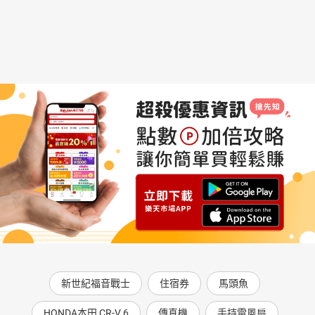
新世紀福音戰士
住宿券
馬頭魚
HONDA本田 CR-V 6
傳真機
手持電風扇