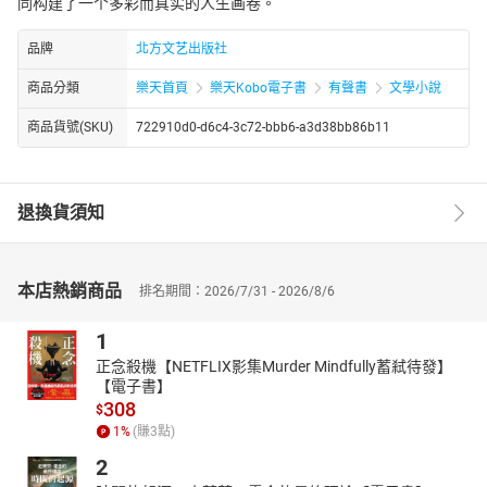
同构建了一个多彩而真实的人生画卷。
品牌
北方文艺出版社
商品分類
樂天首頁
樂天Kobo電子書
有聲書
文學小說
商品貨號(SKU)
722910d0-d6c4-3c72-bbb6-a3d38bb86b11
退換貨須知
本店熱銷商品
排名期間：2026/7/31 - 2026/8/6
1
正念殺機【NETFLIX影集Murder Mindfully蓄弒待發】
【電子書】
308
$
1
%
(賺
3
點)
2