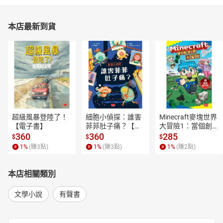
本店最新到貨
超級風暴登陸了！
細胞小偵探：誰害
Minecraft麥塊世界
【電子書】
菲菲肚子痛？【電
大冒險1：當個創世
子書】
神！【電子書】
360
360
285
$
$
$
1
%
(賺
3
點)
1
%
(賺
3
點)
1
%
(賺
2
點)
本店相關類別
文學小說
有聲書