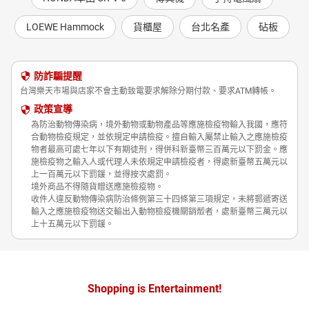
LOEWE Hammock
貨櫃屋
台北名產
砧板
防詐騙提醒
台灣樂天市場與店家不會主動致電要求解除分期付款、要求ATM轉帳。
政策宣導
為防治動物傳染病，境外動物或動物產品等應施檢疫物輸入我國，應符
合動物檢疫規定，並依規定申請檢疫。擅自輸入屬禁止輸入之應施檢疫
物者最高可處七年以下有期徒刑，得併科新臺幣三百萬元以下罰金。應
施檢疫物之輸入人或代理人未依規定申請檢疫者，得處新臺幣五萬元以
上一百萬元以下罰鍰，並得按次處罰。
境外商品不得隨貨贈送應施檢疫物。
收件人違反動物傳染病防治條例第三十四條第三項規定，未將郵遞寄送
輸入之應施檢疫物送交輸出入動物檢疫機關銷燬者，處新臺幣三萬元以
上十五萬元以下罰鍰。
Shopping is Entertainment!