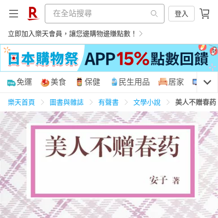
登入
立即加入樂天會員，讓您邊購物邊賺點數！
購物網分類
免運
美食
保健
民生用品
居家
3C
樂天首頁
圖書與雜誌
有聲書
文學小說
美人不赠春药
天天免運
美食蛋糕
養生保健
民生用品
居家生活
3C家電
運動休閒
親子玩具
女裝
男裝
化妝保養
情趣用品