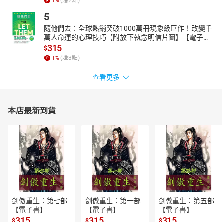
1
%
(賺
2
點)
5
隨他們去：全球熱銷突破1000萬冊現象級巨作！改變千
萬人命運的心理技巧【附放下執念明信片圖】【電子
書】
315
$
1
%
(賺
3
點)
查看更多
本店最新到貨
剑傲重生：第七部
剑傲重生：第一部
剑傲重生：第五部
【電子書】
【電子書】
【電子書】
315
315
315
$
$
$