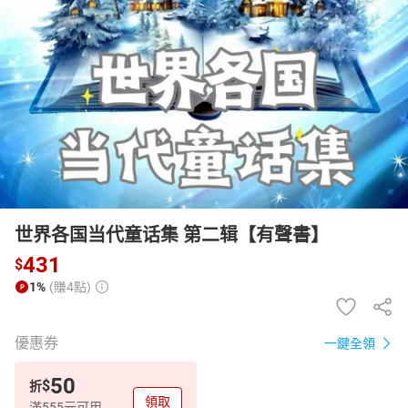
日本購物
電子/紙本書
HOT
世界各国当代童话集 第二辑【有聲書】
431
$
1%
(賺4點)
優惠券
一鍵全領
50
$
折
領取
滿555元可用