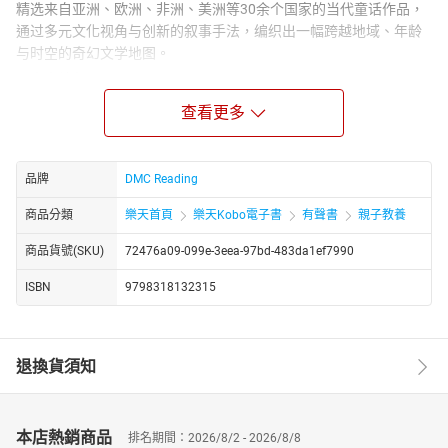
精选来自亚洲、欧洲、非洲、美洲等30余个国家的当代童话作品，
通过多元文化视角与创新的叙事手法，编织出一幅跨越地域、年龄
与时空的奇幻文学地图。
【内容特色】
● 多元文化碰撞：收录作品融合北欧神话的冷冽诗意、非洲草原的
查看更多
原始韵律、东亚哲学的含蓄之美，既有挪威雪原上人与精灵的共生
寓言，也有巴西雨林中守护自然的动物合唱，展现世界童话的丰富
肌理。
品牌
DMC Reading
● 现代性表达：故事突破传统童话框架，巧妙融入科技伦理、环境
商品分類
樂天首頁
樂天Kobo電子書
有聲書
親子教養
保护、身份认同等当代议题。如日本篇用AI与茶道碰撞探讨传统与
未来的平衡，南非篇以沙漠中的太阳能小镇隐喻可持续发展。
商品貨號(SKU)
72476a09-099e-3eea-97bd-483da1ef7990
● 艺术性与文学性并重：文字兼具诗意与哲思，插画由各国新锐艺
ISBN
9798318132315
术家创作，采用水彩、剪纸、数字绘画等多元风格，为读者提供沉
浸式的视听体验。
● 教育性与趣味性共生：每篇故事后附有文化背景注释，既适合儿
童在奇幻旅程中认知世界，也为成人提供审视现实的新维度。
退換貨須知
【读者定位】
● 面向 3-10 岁儿童，培养跨文化理解能力与创造性思维
本店熱銷商品
排名期間：2026/8/2 - 2026/8/8
● 适合文学爱好者与研究者，探索当代童话的叙事革新