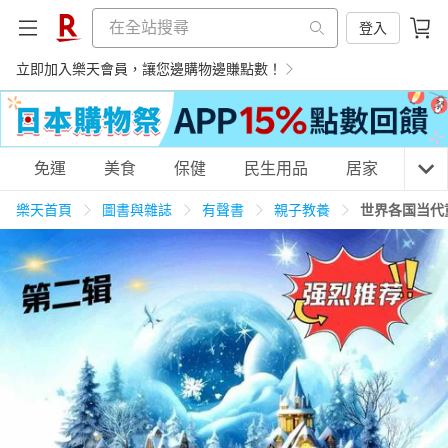
登入
立即加入樂天會員，讓您邊購物邊賺點數！
購物網分類
免運
美食
保健
民生用品
居家
3C
樂天首頁
圖書與雜誌
有聲書
親子教養
世界各国当代
天天免運
美食蛋糕
養生保健
民生用品
居家生活
3C家電
運動休閒
親子玩具
女裝
男裝
化妝保養
情趣用品