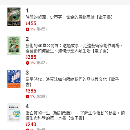
● 作为亲子共读佳作，在奇幻想象中传递普世价值观
1
【编辑理念】
時間的起源：史蒂芬．霍金的最終理論【電子書】
本书由 DMC Reading 联合多位本土作家、文化学者共同编选，以
455
$
“保留文化根脉，拥抱时代脉搏”为原则，力图打破地域与代际壁垒，
1
%
(賺
4
點)
让不同文明背景下的当代童话在全球化语境中绽放独特光彩。翻开
2
这本书，就像收到来自世界各地的星光密信，每一篇故事都是一扇
藝術的40堂公開課：透過故事，走進藝術家創作現場，
通往异国心灵的窗。
看藝術如何誕生、如何形塑人類生活【電子書】
385
$
1
%
(賺
3
點)
3
扁平時代：演算法如何限縮我們的品味與文化【電子
書】
385
$
1
%
(賺
3
點)
4
蛋白質的一生（暢銷改版）──了解生命活動的秘密，讀
懂生命科學的第一本書【電子書】
240
$