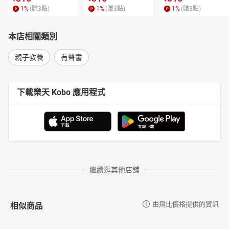
1
%
(賺
3
點)
1
%
(賺
3
點)
1
%
(賺
3
點)
本店相關類別
親子教養
有聲書
下載樂天 Kobo 應用程式
繼續逛其他店舖
相似商品
由飛比價格提供的資訊