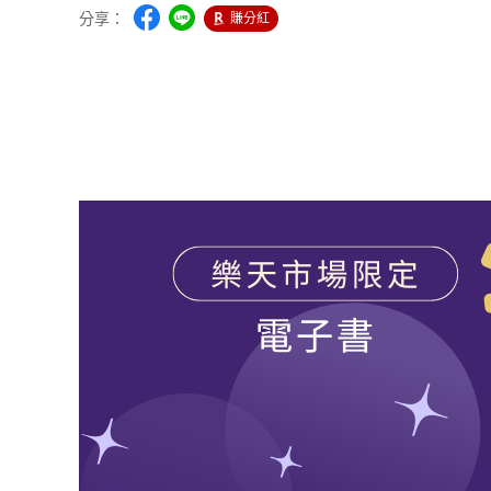
分享：
賺分紅