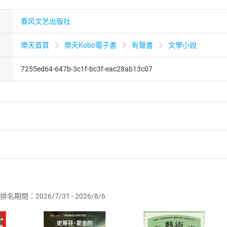
春风文艺出版社
樂天首頁
樂天Kobo電子書
有聲書
文學小說
7255ed64-647b-3c1f-bc3f-eac28ab13c07
者保護法
第
19
條第
1
項後段
暨
通訊交易解除權合理例外情事適用
供即為完成之線上服務，經消費者事先同意始提供。」 之商品
排名期間：2026/7/31 - 2026/8/6
訂購本店鋪之商品即代表知悉本店鋪所銷售之商品為電子書，屬
取電子書，不得請求退貨退款。
品
放入
購物車
登入
帳號
欲取消訂單或辦理退貨時，請登入樂天市場，並於「我的訂單」