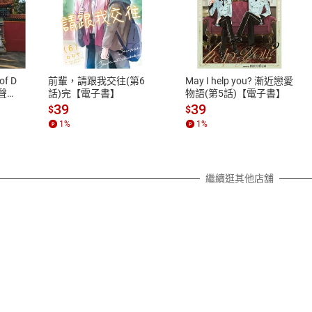
式
退換貨規範
、LINE PAY、AFTEE
本店是否提供消費者保護法七日猶
之權利，遽消費者保護法及通訊交
of D
前輩，請跟我交往(第6
May I help you? 漸近戀愛
除權合理例外情事適用準則，依商
有聲
話)完【電子書】
物語(第5話)【電子書】
質各有不同規定。詳細退換貨說明
39
39
$
$
照各商品說明。
1
%
1
%
詳細說明
繼續逛其他店舖