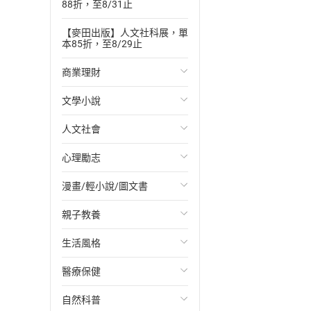
88折，至8/31止
【麥田出版】人文社科展，單
本85折，至8/29止
商業理財
文學小說
投資理財
人文社會
經濟/趨勢
歐美文學
心理勵志
財務/金融
日本文學
國際關係
漫畫/輕小說/圖文書
管理/領導
韓國文學
政治
心靈成長/情緒
親子教養
職場工作術
華文文學
社會科學
人際關係
輕小說
生活風格
成功法
經典文學
台灣/中國歷史
兩性關係
奇幻/科幻
教育現場
醫療保健
行銷/廣告
成長/家庭生活小說
日/韓歷史
心理學
愛情故事
兒童文學/故事
飲食/食譜
自然科普
傳記
懸疑/推理小說
其他歷史/史學
職場/社會寫實
兒童科普/學習
健身/美顏
健康/養生