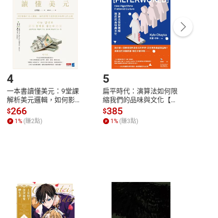
Payment
Complete
/退貨。
登入帳號，下載書籍後看書
4
5
6
一本書讀懂美元：9堂課
扁平時代：演算法如何限
本物
解析美元邏輯，如何影響
縮我們的品味與文化【電
說，
全球經濟和每個人的投資
子書】
來】
266
385
28
$
$
$
【電子書】
1
%
(賺
2
點)
1
%
(賺
3
點)
1
%