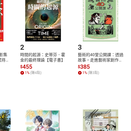
Shopping cart
Login
將依您的申請進行審核，待審核通過後將為您辦理退款事宜。
市場須以整筆訂單為單位進行取消/退貨，恕無法以單支商品取消
如何開始使用？
.選擇閱讀載具
Step2.
2
3
X影集
時間的起源：史蒂芬．霍
藝術的40堂公開課：透過
蓄弒待
金的最終理論【電子書】
故事，走進藝術家創作現
場，看藝術如何誕生、如
455
385
$
$
何形塑人類生活【電子
1
%
(賺
4
點)
1
%
(賺
3
點)
書】