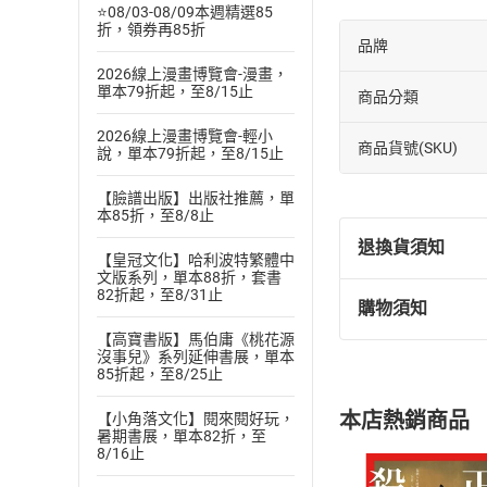
⭐08/03-08/09本週精選85
折，領券再85折
品牌
2026線上漫畫博覽會-漫畫，
單本79折起，至8/15止
商品分類
2026線上漫畫博覽會-輕小
商品貨號(SKU)
說，單本79折起，至8/15止
【臉譜出版】出版社推薦，單
本85折，至8/8止
退換貨須知
【皇冠文化】哈利波特繁體中
文版系列，單本88折，套書
82折起，至8/31止
購物須知
退換貨規定：
【高寶書版】馬伯庸《桃花源
(
一
)
依
消費
沒事兒》系列延伸書展，單本
內容或一經提
85折起，至8/25止
購書須知
定。
本店熱銷商品
【小角落文化】閱來閱好玩，
(
二
)
消費者
暑期書展，單本82折，至
且已下載
/
存
8/16止
挑選
商
退貨方式：您