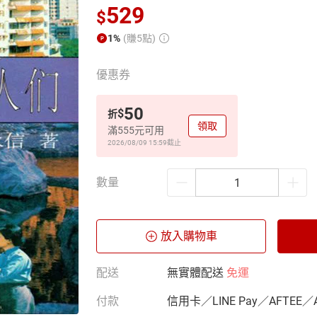
529
$
1%
(賺5點)
優惠券
50
$
折
領取
滿555元可用
2026/08/09 15:59
截止
數量
放入購物車
配送
無實體配送
免運
付款
信用卡／LINE Pay／AFTEE／