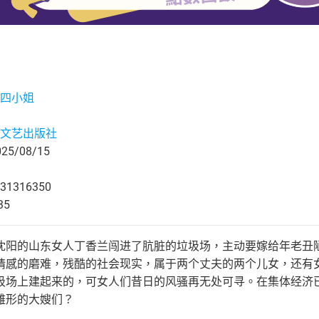
四小姐
文艺出版社
5/08/15
31316350
35
沈阳的山东女人丁香兰闯进了肮脏的垃圾场，主动要嫁给年老丑
情感的磨难，残酷的社会现实，属于两个丈夫的两个儿女，还有
圾场上建起来的，可女人们昔日的风骚再无处可寻。在集体经济
雏形的大嫂们？