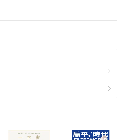
準則
第
2
條第
5
款之規定，「非以有形媒介提供之數位
，不適用消保法第
19
條第
1
項七日內無條件退貨之規
非以有形媒介提供之數位內容，消費者同意若訂購後
付款
方式
完成
訂單
中點選「瀏覽訂單明細」
>
「申請取消訂單
/
退