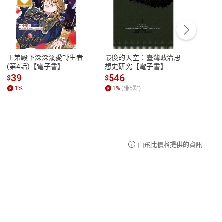
客服資訊
豫期
服務時間：週一到週五 10:00-12:00、
易解
13:00-17:00 (國定假日及例假日休息)
王弟殿下深深溺愛轉生者
最後的天空：臺灣政治思
鬼島
品性
客服電話：0080-1857077
(第4話)【電子書】
想史研究【電子書】
小事
請參
客服信箱：
聯絡店家
39
546
33
$
$
$
1
%
1
%
(賺
5
點)
1
%
由飛比價格提供的資訊