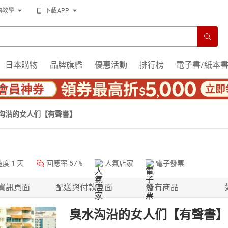
物教學
下載APP
日本購物
品牌旗艦
優惠活動
排行榜
電子書/紙本
沟沿的女人们【有聲書】
速度
1 天
回應率
57%
人氣店家
電子發票
資訊頁面
配送與付款頁面
所有商品
臭水沟沿的女人们【有聲書】