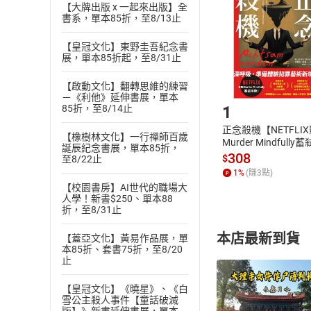
Choose
【大牌出版 x 一起來出版】全
貨」，本店鋪
書系，單本85折，至8/13止
請注意，樂天
購書後，
【皇冠文化】東野圭吾紀念書
展，單本85折起，至8/31止
Step1
【啟動文化】翻轉思維的練習
－《利他》延伸書展，單本
1
85折，至8/14止
正念殺機【NETFLI
【橡樹林文化】一行禪師百歲
Murder Mindfully
誕辰紀念書展，單本85折，
發】【電子書】
308
$
至8/22止
1
%
(賺
3
點)
【校園書房】AI世代的職場大
人學！新書$250、單本88
折，至8/31止
本店最新到貨
【蓋亞文化】黃易作品展，單
本85折、套書75折，至8/20
止
【皇冠文化】《曉星》、《白
雪公主殺人事件【童話破滅