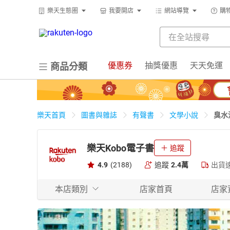
樂天生態圈
我要開店
網站導覽
購
優惠券
抽獎優惠
天天免運
商品分類
臭水
樂天首頁
圖書與雜誌
有聲書
文學小說
樂天Kobo電子書
追蹤
4.9
(2188)
追蹤
2.4萬
出貨
本店類別
店家首頁
店家