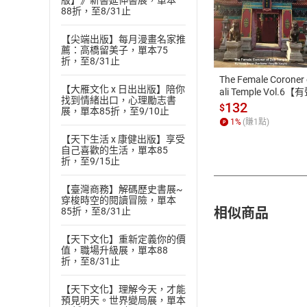
版】》新書延伸書展，單本
88折，至8/31止
付款方
【尖端出版】每月漫畫名家推
薦：高橋留美子，單本75
ATM轉帳、信用卡
折，至8/31止
The Female Coroner 
【大雁文化 x 日出出版】陪你
ali Temple Vol.6【
找到情緒出口，心理勵志書
書】
132
$
展，單本85折，至9/10止
1
%
(賺
1
點)
【天下生活 x 康健出版】享受
自己喜歡的生活，單本85
折，至9/15止
【臺灣商務】解碼歷史書展~
穿梭時空的閱讀冒險，單本
相似商品
85折，至8/31止
【天下文化】重新定義你的價
值，職場升級展，單本88
折，至8/31止
【天下文化】理解今天，才能
預見明天。世界變局展，單本