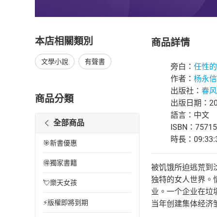
本店相關類別
商品詳情
文學小說
有聲書
旁白：
任性的
作者：
杨永信
出版社：
春风
商品分類
出版日期：202
語言：中文
全部商品
ISBN：75715
時長：09:33:
🎯新書優惠
🉐獨家書籍
被饥饿所迫逃荒到
独特的女人世界。
💘樂天女孩
业。一个企业在垃
⚡版權即將到期
当年创建集体经济