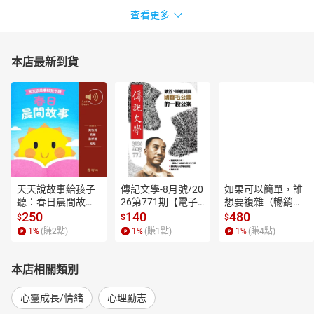
傷後皮膚的驚恐厭惡，還有那被形容必須全力對抗的疤痕怪獸，以
查看更多
及復健的艱辛與挫折。
字字句句，細膩又沉重，讀來歷歷在目，我也隨之傷著、痛著。所
幸，陳寧有家人、男友和朋友們密密編織的支持網，她被愛的力量
本店最新到貨
牢牢地托著，而她也不負眾望地開始思考『如何把家人帶離充滿淚
水與折磨的生活』，以及『慢慢地把自己變回一個快樂的人』！」
──舒靜嫻（陽光社會福利基金會執行長）
◎「在醫療的過程中，那絕對是痛苦，而且非常煎熬的，但陳寧，
她走過來了，且走出來了，甚至活得更精采。今天能看到陳寧用文
字，回顧這段恐怖，但卻充滿勵志的過程，我覺得相當欣慰。這本
書，我希望能推薦給更多人，因為當你在最低潮的時候，你可以從
這本書，找到人生的希望和目標。」──藍于洺（TVBS主播、生活
天天說故事給孩子
傳記文學-8月號/20
如果可以簡單，誰
組記者）
聽：春日晨間故事
26第771期【電子
想要複雜（暢銷經
◎陳寧的堅強令人心疼，也令人感佩，一如她在instagram上的書
【有聲書】
書】
典新編版）【電子
250
140
480
$
$
$
寫：「2015年，變了調的夏天，我將永遠記得，但絕不受困。
書】
1
%
(賺
2
點)
1
%
(賺
1
點)
1
%
(賺
4
點)
Iwillbeback!」
本店相關類別
心靈成長/情緒
心理勵志