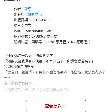
作者：
陳寧
出版社：
寶瓶文化
出版日期：2018/03/08
語言：中文
ISBN：7362864061136
檔案格式：EPUB3-流式格式
閱讀裝置：閱讀器, Android應用程式, iOS應用程式
「連同傷疤一起愛」的勇敢女孩。
「如果以後我滿身的疤痕，不再漂亮了，你還會愛我嗎？」
我問相戀6年的男友。
「讓我們一起習慣。」男友的回答很平靜、很自然，像是思考過了
一樣。
我打從心裡微笑了……
八仙塵燃受害者，最字字血淚的椎心自剖。
八仙塵燃，改變了24歲、曾是空姐的她。
全身燒燙傷面積高達58%，兩度病危。
查看更多
但她卻說：「接受皮膚會留下傷痕，是我唯一的讓步。」