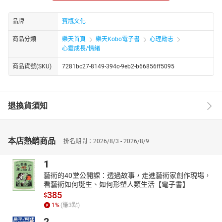
她是「連同傷疤一起愛」的勇敢女孩。
八仙塵燃的驚天一爆，猶如戰爭虐境，更碎裂了許多人的青春與夢
品牌
寶瓶文化
想。
全身燒燙傷高達58%，從死神手中逃脫的陳寧，在送達醫院，置放
商品分類
樂天首頁
樂天Kobo電子書
心理勵志
尿管那一刻開始，她的身體不再屬於她。
心靈成長/情緒
家人一口一口餵飯，如廁在床上進行……完全失去生活自理能力的
商品貨號(SKU)
7281bc27-8149-394c-9eb2-b66856ff5095
她，退化為一個比幼稚園還不如的孩子。
「換藥」、「焦痂切開」、「清創」及「植皮」等手術，她從陌生
到熟悉。當止痛藥都失效，她僅存的武器，是無盡的深呼吸及忍
耐，但出院後的復建，更是人間牢籠，疤痕增生像頭永遠吃不飽的
退換貨須知
野獸，爬滿全身。日與夜，排山倒海的熱癢、刺痛……
這些，如果都像巨浪一樣，將她一再往地獄裡推，那麼，讓她一直
掙扎求生的是：
本店熱銷商品
排名期間：2026/8/3 - 2026/8/9
媽媽：「一輩子不結婚也無所謂，永遠在家當女兒……」
爸爸：「我們會一直陪著妳走……」
1
男友：「讓我們一起習慣傷疤……」
藝術的40堂公開課：透過故事，走進藝術家創作現場，
住院時，妹妹無悔照顧她兩個半月。
看藝術如何誕生、如何形塑人類生活【電子書】
385
在經歷翻天覆地的人生巨變後，因為曾經幾乎失去所有，如今的
$
她，更容易看見幸福，她也相信，自己會愈來愈喜歡自己，連同身
1
%
(賺
3
點)
上的傷疤一起愛。
2