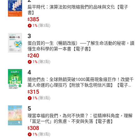
名人推薦
扁平時代：演算法如何限縮我們的品味與文化【電子
書】
◎曾元生（三軍總醫院燒傷中心主任）、黃少華（宏碁共同創辦人
385
$
及前董事長）、舒靜嫻（陽光社會福利基金會執行長）、藍于洺
1
%
(賺
3
點)
（TVBS主播、生活組記者）專文撰序。侯友宜（新北市副市長）、
徐語珞（陽光基金會諮商心理師）、鄭靜宜（輔仁大學織品服裝學
3
系副教授兼品牌與時尚經營管理碩士學位學程主任）動人推薦。
蛋白質的一生（暢銷改版）──了解生命活動的秘密，讀
（依姓氏筆劃順序排列）
懂生命科學的第一本書【電子書】
240
$
◎「何其榮幸，我能有機會為陳寧這本書寫下隻字片語。出院之
1
%
(賺
2
點)
後，與病患偶爾碰面了，病患會對我們說聲謝謝，但其實我往往學
到更多，就像這本書讓我有機會窺見在轉身走出病房之後，迴盪在
4
門內，屬於病患的心思。」──曾元生（三軍總醫院燒傷中心主任）
隨他們去：全球熱銷突破1000萬冊現象級巨作！改變千
萬人命運的心理技巧【附放下執念明信片圖】【電子
◎「陳寧，這位長相甜美的小天使，把自己從受傷到目前整個艱辛
書】
315
的醫療經過、和心路歷程，娓娓道來。她寫出了絕不是原來她想要
$
1
%
(賺
3
點)
發生在她身上的事。
在她細膩的筆觸下，你的心會跟著一段段的描述，糾結在一起，也
5
會讓人跟著她的醫療過程，讓心痛的眼淚充滿你的眼睛……」──黃少
理當幸福的我們，為何不快樂？：從精神科角度，理解
華（宏碁共同創辦人及前董事長）
「富足一代」的焦慮、不安與失落【電子書】
308
◎「讀陳寧的書稿，我數度熱淚盈眶。身體的疼痛禁錮、換藥時的
$
痛徹心扉（如同被千刀萬剮啊）、整個醫療過程的煎熬、看到自己
1
%
(賺
3
點)