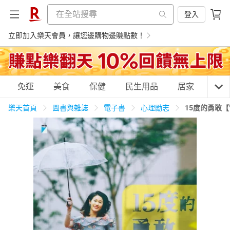
登入
立即加入樂天會員，讓您邊購物邊賺點數！
購物網分類
免運
美食
保健
民生用品
居家
3C
樂天首頁
圖書與雜誌
電子書
心理勵志
15度的勇敢
天天免運
美食蛋糕
養生保健
民生用品
居家生活
3C家電
運動休閒
親子玩具
女裝
男裝
化妝保養
情趣用品