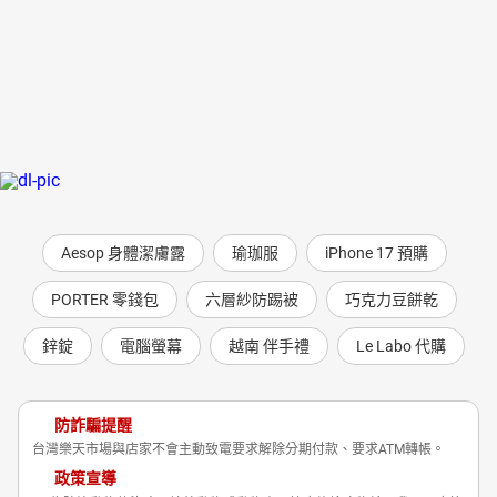
Aesop 身體潔膚露
瑜珈服
iPhone 17 預購
PORTER 零錢包
六層紗防踢被
巧克力豆餅乾
鋅錠
電腦螢幕
越南 伴手禮
Le Labo 代購
防詐騙提醒
台灣樂天市場與店家不會主動致電要求解除分期付款、要求ATM轉帳。
政策宣導