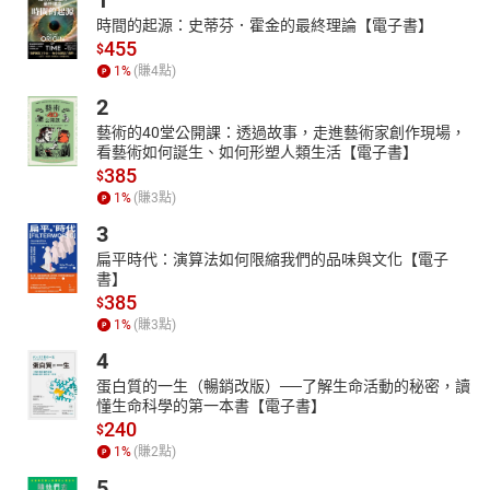
1
是感受到開心溫暖的氣息呢～！大家可以先為秋冬時尚做準備囉！
時間的起源：史蒂芬．霍金的最終理論【電子書】
韓氣直升100%！KOREAN系時髦養成！ 「初秋達陣韓味、就靠「%
455
$
數」拿到時髦學分！」 How to be a Korean girl！ 30%單品、70%穿
1
%
(賺
4
點)
搭、100%妝髮！ 韓妞的「%數」達成計畫！ 總羨慕韓妞的時髦風格
2
卻沒靈感該如何仿效？或者不知道怎麼選擇單品才能充滿濃濃韓
藝術的40堂公開課：透過故事，走進藝術家創作現場，
味？這個初秋就用不同「％數」來達陣KOREAN系時髦度！從30%
看藝術如何誕生、如何形塑人類生活【電子書】
的韓味單品到70%韓味搭配、進階到100%的韓味妝髮、讓韓氣直升
385
$
滿分！ #整個月都時髦翻天 #秋流行率先公開 #夏時髦單品務必
1
%
(賺
3
點)
KEEP搶先開始秋季的時尚 MIX&MATCH技法．時髦力全開！ 夏-
3
秋 必勝30天重複穿搭教室 #已購入的夏時髦單品KEEP #秋流行單
品IN 明明白天氣溫都還是滿高的，但一到晚上就會發現氣溫會忽然
扁平時代：演算法如何限縮我們的品味與文化【電子
下降好幾度，都需要隨身帶上薄外套了！夏天入秋季就是來的這麼
書】
385
快，時尚的風向也是跑得非常快的喔！就讓我們一起來看看除了夏
$
1
%
(賺
3
點)
天已購入的時髦單品之外，還有哪些秋季的時髦品項一定得GET
呢？又要如何使用這幾樣單品來完成１個月的穿搭挑戰呢？！
4
CRAZY about SNEAKERS! 就是這幾雙！即將引爆NEXT球鞋風潮…
蛋白質的一生（暢銷改版）──了解生命活動的秘密，讀
秋季爆夯球鞋TOP 3！ Stan Smith、Superstar、Gazelle By adidas
懂生命科學的第一本書【電子書】
Originals 在不久前的8月，adidas Originals忠孝經典門市正式開
240
$
幕，人氣經典鞋款雖然一次補貨到，但在開幕的前幾天，鞋款即被
1
%
(賺
2
點)
秒殺一空！可見adidas Originals的球鞋真是令大家愛不釋手啊！無
5