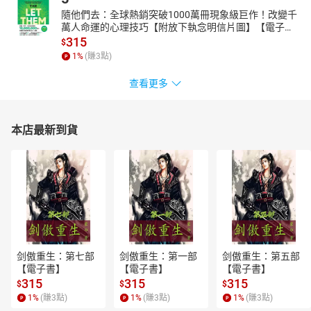
論是Stan Smith、Superstar等經典款，以及今年將大放異彩的
隨他們去：全球熱銷突破1000萬冊現象級巨作！改變千
Gazelle系列，在即將來臨的秋季，也將帶來更多大勢鞋款！一起拭
萬人命運的心理技巧【附放下執念明信片圖】【電子
目以待吧！ Autumn makeup 今年要追求的是每個人展現出 專屬的
書】
315
$
內斂優雅氛圍 秋‧絕品美顏 秋季總是給人一種帶有詩意的美感！脫
1
%
(賺
3
點)
離夏季的熱情與活力，轉為帶點成熟、成穩的內斂感。這次就由秋
妝趨勢中，找出是適合自己的優雅～完成妳意想不到、極具女人味
查看更多
的妝容。 夏入秋 美人養成計畫！就靠髮型撐腰 編髮技巧、最新“髮
寶”全功略 整髮不再是難事、簡易技巧與超強單品立即晉升達人等級
#偷偷拉長身高比例、解決髮量問題的半丸子頭！ #展現優雅甜美的
本店最新到貨
低馬尾、散發出濃濃的女性魅力 #清爽無限的丸子頭、意外的擁有
小臉效果
剑傲重生：第七部
剑傲重生：第一部
剑傲重生：第五部
【電子書】
【電子書】
【電子書】
315
315
315
$
$
$
1
%
(賺
3
點)
1
%
(賺
3
點)
1
%
(賺
3
點)