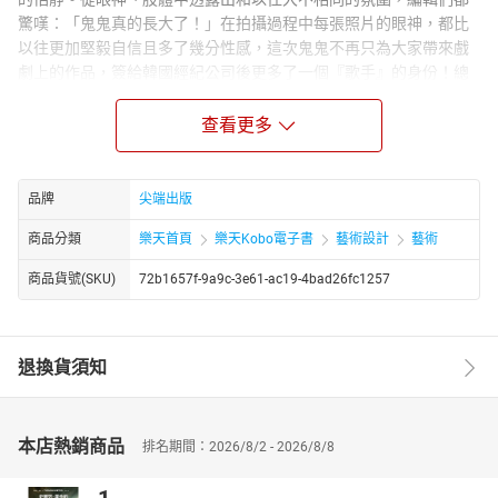
驚嘆：「鬼鬼真的長大了！」在拍攝過程中每張照片的眼神，都比
以往更加堅毅自信且多了幾分性感，這次鬼鬼不再只為大家帶來戲
劇上的作品，簽給韓國經紀公司後更多了一個『歌手』的身份！總
是不斷追求突破的她，要讓大家從音樂中更了解鬼鬼各種不同的私
密情緒。 HOW TO BE A FASHION GIRL IN AUTUM? 秋天的﹝#時髦
查看更多
關鍵字﹞先穿就贏！ 愛美是女孩的天性，穿上漂亮的衣服除了自己
欣賞之外，可以被別人稱讚也會開心一整天唷！今天Choc編輯部要
來教大家，如何在秋天搶先一步比別人還時髦，只要選對關鍵單
品牌
尖端出版
品，以及掌握到正確的流行色彩，妳就可以看起來跟別人不一樣！
商品分類
樂天首頁
樂天Kobo電子書
藝術設計
藝術
快速上手流行的資訊，就在本次的秋天時髦關鍵字，先穿就贏！ #
關鍵單品：刺繡、復古印花、條紋，總共三大要素務必具備！ #關
商品貨號(SKU)
72b1657f-9a9c-3e61-ac19-4bad26fc1257
鍵色彩：酒紅色、芥黃色、淺駝色，朝這些色系買就對了！ #關鍵
配件：針織帽、領巾、寬沿帽，總之小物配件不能少！ 還有更多秋
冬新品等著妳來發掘，希望大家都能在下半年美美度過！ 空氣藍、
退換貨須知
酒紅、磚紅、墨綠、嗆芥黃、 陶土棕、湖草綠、松雪粉、卡其色
PANTONE色換人當！下一波爆紅預測！ “秋‧流行色搶先掌握！” 秋
的定番色更新確定！想要輕鬆穿出秋氛，就從顏色下手吧！
Pantone色換人當了！色彩權威機構Pantone再度公布今年秋冬流行
本店熱銷商品
排名期間：2026/8/2 - 2026/8/8
色！發現今年秋天好活潑呢！不同於以往秋冬暗色調，除了沉穩寧
靜作為主軸外，也加入一些活潑元素點綴，就算天氣即將轉涼，還