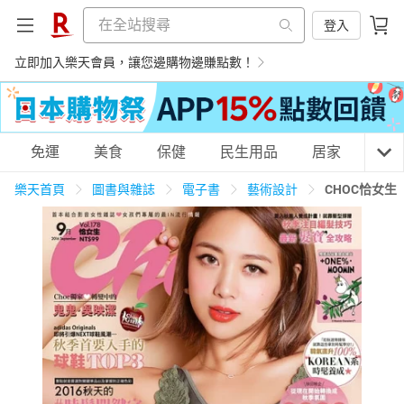
登入
立即加入樂天會員，讓您邊購物邊賺點數！
購物網分類
免運
美食
保健
民生用品
居家
3C
樂天首頁
圖書與雜誌
電子書
藝術設計
CHOC恰女生
天天免運
美食蛋糕
養生保健
民生用品
居家生活
3C家電
運動休閒
親子玩具
女裝
男裝
化妝保養
情趣用品