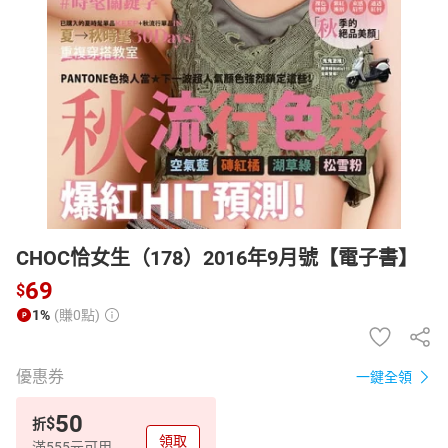
日本購物
電子/紙本書
HOT
CHOC恰女生（178）2016年9月號【電子書】
69
$
1%
(賺0點)
優惠券
一鍵全領
50
$
折
領取
滿555元可用