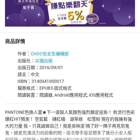
商品詳情
作者：
CHOC恰女生編輯部
出版社：
尖端出版
出版日期：2016/09/01
語言：中文
ISBN：3140041000017
檔案格式：EPUB3-固式格式
閱讀裝置：閱讀器, Android應用程式, iOS應用程式
PANTONE色換人當★下一波超人氣顏色強烈鎖定這些！ 秋流行色彩
爆紅HIT預測！ 空氣藍 磚紅橘 湖草綠 松雪粉 現在的我擁有強
大的力量 我‧只真誠做自己！我是吳映潔 隔了好一陣子再見到鬼
鬼，總是充滿活力向前衝的她，這次舉手投足間多了幾分小女人般
的恬靜。從眼神、肢體中透露出和以往大不相同的氛圍，編輯們都