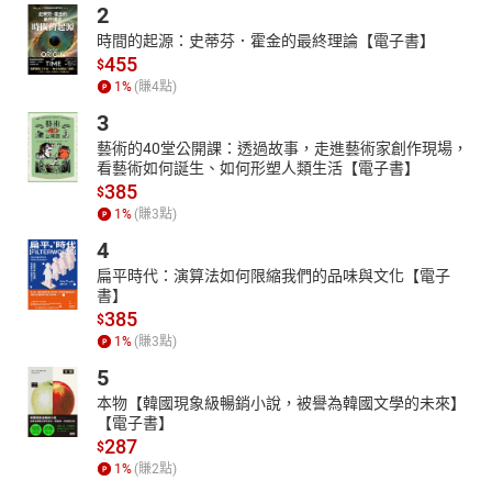
2
時間的起源：史蒂芬．霍金的最終理論【電子書】
455
$
1
%
(賺
4
點)
3
藝術的40堂公開課：透過故事，走進藝術家創作現場，
看藝術如何誕生、如何形塑人類生活【電子書】
385
$
1
%
(賺
3
點)
4
扁平時代：演算法如何限縮我們的品味與文化【電子
書】
385
$
1
%
(賺
3
點)
5
本物【韓國現象級暢銷小說，被譽為韓國文學的未來】
【電子書】
287
$
1
%
(賺
2
點)