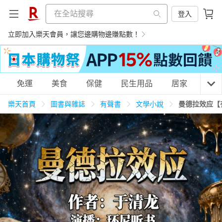
登入
立即加入樂天會員，讓您邊購物邊賺點數！
購物網分類
免運
美食
保健
民生用品
居家
3C
樂天首頁
圖書與雜誌
有聲書
文學小說
曼德拉效应【
天天免運
美食蛋糕
養生保健
民生用品
居家生活
3C家電
運動休閒
親子玩具
女裝
男裝
化妝保養
情趣用品