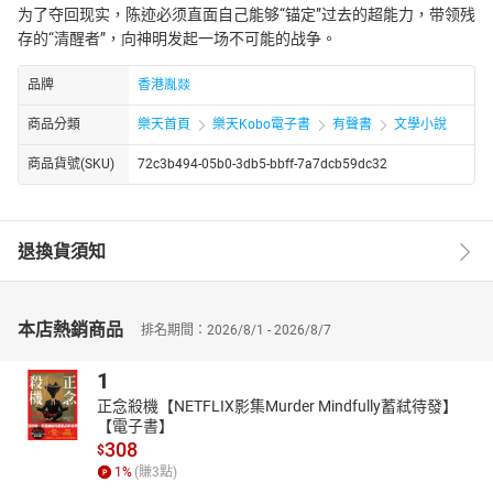
为了夺回现实，陈迹必须直面自己能够“锚定”过去的超能力，带领残
存的“清醒者”，向神明发起一场不可能的战争。
品牌
香港胤燚
商品分類
樂天首頁
樂天Kobo電子書
有聲書
文學小說
商品貨號(SKU)
72c3b494-05b0-3db5-bbff-7a7dcb59dc32
退換貨須知
本店熱銷商品
排名期間：2026/8/1 - 2026/8/7
1
正念殺機【NETFLIX影集Murder Mindfully蓄弒待發】
【電子書】
308
$
1
%
(賺
3
點)