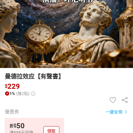
日本購物
電子/紙本書
HOT
曼德拉效应【有聲書】
229
$
1%
(賺2點)
優惠券
一鍵全領
50
$
折
領取
滿555元可用