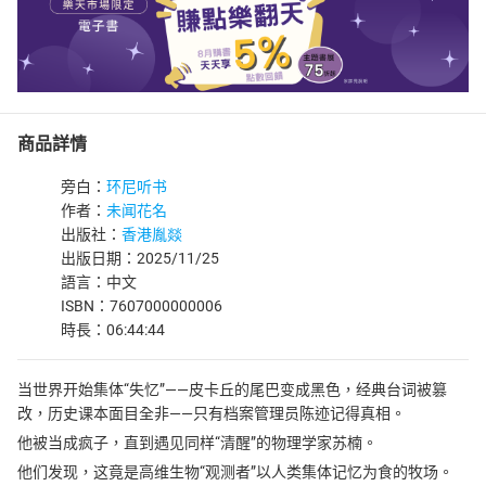
商品詳情
旁白：
环尼听书
作者：
未闻花名
出版社：
香港胤燚
出版日期：2025/11/25
語言：中文
ISBN：7607000000006
時長：06:44:44
当世界开始集体“失忆”——皮卡丘的尾巴变成黑色，经典台词被篡
改，历史课本面目全非——只有档案管理员陈迹记得真相。
他被当成疯子，直到遇见同样“清醒”的物理学家苏楠。
他们发现，这竟是高维生物“观测者”以人类集体记忆为食的牧场。