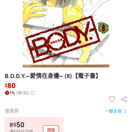
日本購物
電子/紙本書
HOT
B.O.D.Y.~愛情在身邊~ (8)【電子書】
80
$
1%
(賺0點)
優惠券
一鍵全領
50
$
折
領取
滿555元可用