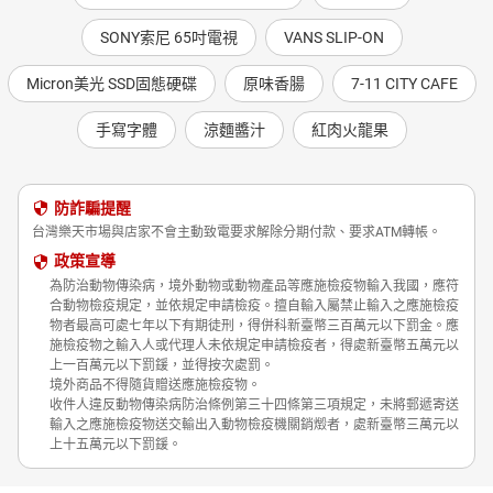
SONY索尼 65吋電視
VANS SLIP-ON
Micron美光 SSD固態硬碟
原味香腸
7-11 CITY CAFE
手寫字體
涼麵醬汁
紅肉火龍果
防詐騙提醒
台灣樂天市場與店家不會主動致電要求解除分期付款、要求ATM轉帳。
政策宣導
為防治動物傳染病，境外動物或動物產品等應施檢疫物輸入我國，應符
合動物檢疫規定，並依規定申請檢疫。擅自輸入屬禁止輸入之應施檢疫
物者最高可處七年以下有期徒刑，得併科新臺幣三百萬元以下罰金。應
施檢疫物之輸入人或代理人未依規定申請檢疫者，得處新臺幣五萬元以
上一百萬元以下罰鍰，並得按次處罰。
境外商品不得隨貨贈送應施檢疫物。
收件人違反動物傳染病防治條例第三十四條第三項規定，未將郵遞寄送
輸入之應施檢疫物送交輸出入動物檢疫機關銷燬者，處新臺幣三萬元以
上十五萬元以下罰鍰。