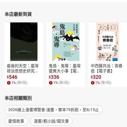
本店最新到貨
最後的天空：臺灣
鬼島．鬼導：臺灣
中西醫共治：青春
政治思想史研究
靈異大小事【電子
痘【電子書】
【電子書】
書】
546
336
320
$
$
$
1
%
(賺
5
點)
1
%
(賺
3
點)
1
%
(賺
3
點)
本店相關類別
2026線上漫畫博覽會-漫畫，單本79折起，至8/15止
愛情故事
漫畫/輕小說/圖文書