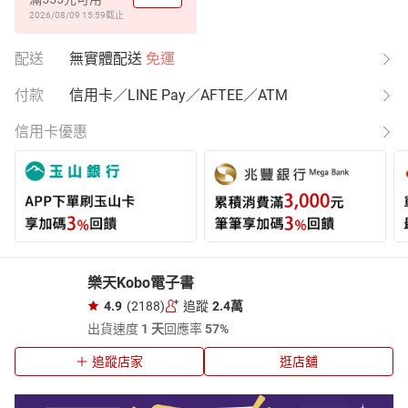
2026/08/09 15:59
截止
配送
無實體配送
免運
付款
信用卡／LINE Pay／AFTEE／ATM
信用卡優惠
樂天Kobo電子書
4.9
(2188)
追蹤
2.4萬
出貨速度
1 天
回應率
57%
追蹤店家
逛店舖