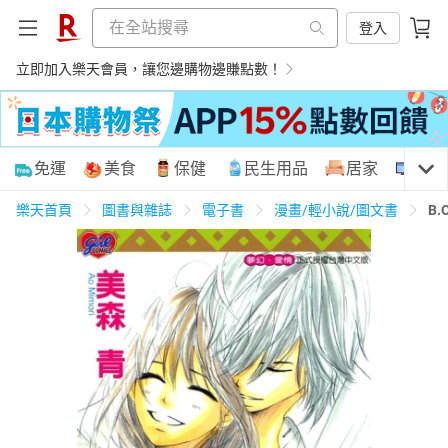
登入
立即加入樂天會員，讓您邊購物邊賺點數！
購物網分類
免運
美食
保健
民生用品
居家
3C
樂天首頁
圖書與雜誌
電子書
漫畫/輕小說/圖文書
B.
天天免運
美食蛋糕
養生保健
民生用品
居家生活
3C家電
運動休閒
親子玩具
女裝
男裝
化妝保養
情趣用品