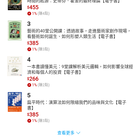
時間的起源：史蒂芬．霍金的最終理論【電子書】
455
$
1
%
(賺
4
點)
3
藝術的40堂公開課：透過故事，走進藝術家創作現場，
看藝術如何誕生、如何形塑人類生活【電子書】
385
$
1
%
(賺
3
點)
4
一本書讀懂美元：9堂課解析美元邏輯，如何影響全球經
濟和每個人的投資【電子書】
266
$
1
%
(賺
2
點)
5
扁平時代：演算法如何限縮我們的品味與文化【電子
書】
385
$
1
%
(賺
3
點)
查看更多