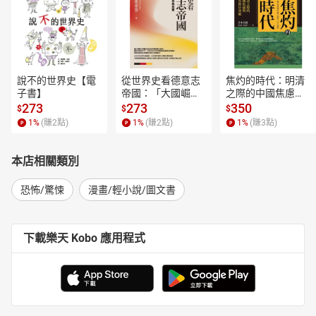
說不的世界史【電
從世界史看德意志
焦灼的時代：明清
子書】
帝國：「大國崛
之際的中國焦慮與
起」的迷思與真實
東亞秩序重組【電
273
273
350
$
$
$
【電子書】
子書】
1
%
(賺
2
點)
1
%
(賺
2
點)
1
%
(賺
3
點)
本店相關類別
恐怖/驚悚
漫畫/輕小說/圖文書
下載樂天 Kobo 應用程式