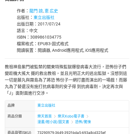
作者：
龍門 諒
,
恵 広史
出版社：
東立出版社
出版日期：2017/07/24
語言：中文
ISBN：3089861034775
檔案格式：EPUB3-固式格式
閱讀裝置：閱讀器, Android應用程式, iOS應用程式
教祖神島紫門被監禁的關東特殊監獄爆發病毒大流行，恐怖份子們
變趁機大搖大 擺的救出教祖，並且光明正大的逃出監獄。沒想到這
一切是藤丸與霧島為了將恐 怖份子一網打盡而演出的一場戲！而藤
丸為了替還沒有施打抗病毒劑的安子得 到抗病毒劑，決定再次與
「J」面對面進行交涉。
品牌
東立出版社
商品分類
樂天首頁
樂天Kobo電子書
漫畫/輕小說/圖文書
恐怖/驚悚
商品貨號(SKU)
73290979-3649-392f-bda5-693a8cd325ef