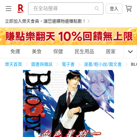
登入
立即加入樂天會員，讓您邊購物邊賺點數！
購物網分類
免運
美食
保健
民生用品
居家
3C
樂天首頁
圖書與雜誌
電子書
漫畫/輕小說/圖文書
B
天天免運
美食蛋糕
養生保健
民生用品
居家生活
3C家電
運動休閒
親子玩具
女裝
男裝
化妝保養
情趣用品