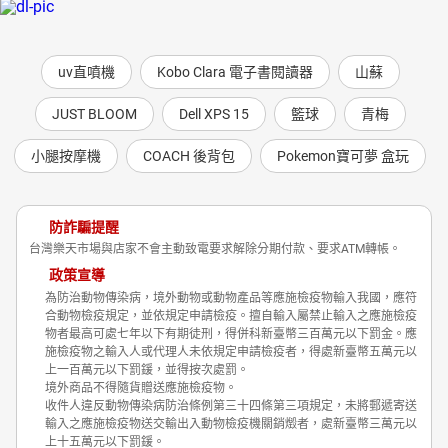
uv直噴機
Kobo Clara 電子書閱讀器
山蘇
JUST BLOOM
Dell XPS 15
籃球
青梅
小腿按摩機
COACH 後背包
Pokemon寶可夢 盒玩
防詐騙提醒
台灣樂天市場與店家不會主動致電要求解除分期付款、要求ATM轉帳。
政策宣導
為防治動物傳染病，境外動物或動物產品等應施檢疫物輸入我國，應符
合動物檢疫規定，並依規定申請檢疫。擅自輸入屬禁止輸入之應施檢疫
物者最高可處七年以下有期徒刑，得併科新臺幣三百萬元以下罰金。應
施檢疫物之輸入人或代理人未依規定申請檢疫者，得處新臺幣五萬元以
上一百萬元以下罰鍰，並得按次處罰。
境外商品不得隨貨贈送應施檢疫物。
收件人違反動物傳染病防治條例第三十四條第三項規定，未將郵遞寄送
輸入之應施檢疫物送交輸出入動物檢疫機關銷燬者，處新臺幣三萬元以
上十五萬元以下罰鍰。