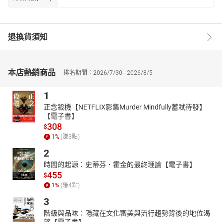
退換貨須知
本店熱銷商品
排名期間：2026/7/30 - 2026/8/5
1
正念殺機【NETFLIX影集Murder Mindfully蓄弒待發】
【電子書】
308
$
1
%
(賺
3
點)
2
時間的起源：史蒂芬．霍金的最終理論【電子書】
455
$
1
%
(賺
4
點)
3
階級與品味：隱藏在文化審美與流行趨勢背後的地位渴
望【電子書】