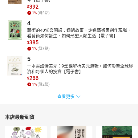
392
$
1
%
(賺
3
點)
4
藝術的40堂公開課：透過故事，走進藝術家創作現場，
看藝術如何誕生、如何形塑人類生活【電子書】
385
$
1
%
(賺
3
點)
5
一本書讀懂美元：9堂課解析美元邏輯，如何影響全球經
濟和每個人的投資【電子書】
266
$
1
%
(賺
2
點)
查看更多
本店最新到貨