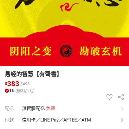
日本購物
電子/紙本書
HOT
易经的智慧【有聲書】
383
$
$
498
1%
(賺3點)
配送
無實體配送
免運
付款
信用卡／LINE Pay／AFTEE／ATM