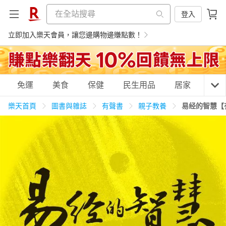
登入
立即加入樂天會員，讓您邊購物邊賺點數！
購物網分類
免運
美食
保健
民生用品
居家
3C
樂天首頁
圖書與雜誌
有聲書
親子教養
易经的智慧【
天天免運
美食蛋糕
養生保健
民生用品
居家生活
3C家電
運動休閒
親子玩具
女裝
男裝
化妝保養
情趣用品