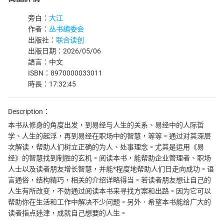
旁白：
大江
作者：
丛书编委会
出版社：
联合读创
出版日期：2026/05/06
語言：中文
ISBN：8970000033011
時長：17:32:45
Description：
本书从修身的角度出发，到易经与人生的关系、易经中的人际哲
学、人生的起浮，再到易经在职场中的智慧，等等。通过对其深层
次解读，帮助人们树立正确的为人、处事理念。尤其是运用《易
经》的智慧找到制胜的玄机。阅读本书，能帮助企业管理者、职场
人士以及读者朋友增长智慧，并能*程度地帮助人们日走向成功。语
言通俗，结构精巧，相关的介绍详略得当。若读者朋友想让自己的
人生有所改变，不妨通过阅读本书来寻找方案和出路。因为它可以
帮助你在生活和工作中解决不少问题。另外．希望本书能给广大的
读者指点迷津，成就自己想要的人生。