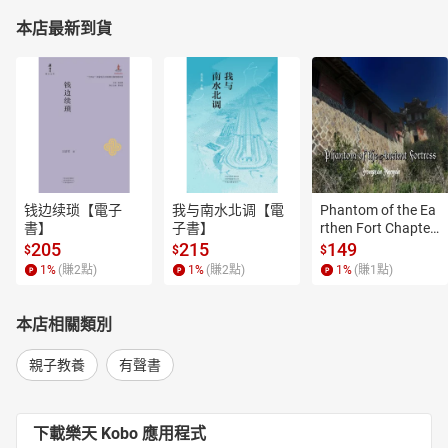
本店最新到貨
钱边续琐【電子
我与南水北调【電
Phantom of the Ea
書】
子書】
rthen Fort Chapter
 4【有聲書】
205
215
149
$
$
$
1
%
(賺
2
點)
1
%
(賺
2
點)
1
%
(賺
1
點)
本店相關類別
親子教養
有聲書
下載樂天 Kobo 應用程式