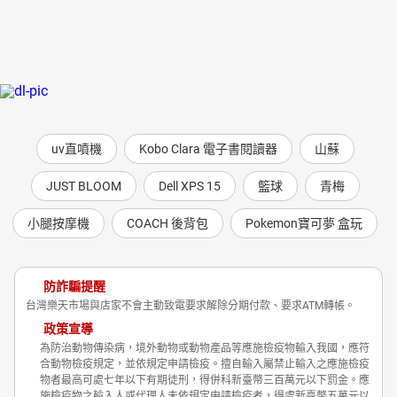
uv直噴機
Kobo Clara 電子書閱讀器
山蘇
JUST BLOOM
Dell XPS 15
籃球
青梅
小腿按摩機
COACH 後背包
Pokemon寶可夢 盒玩
防詐騙提醒
台灣樂天市場與店家不會主動致電要求解除分期付款、要求ATM轉帳。
政策宣導
為防治動物傳染病，境外動物或動物產品等應施檢疫物輸入我國，應符
合動物檢疫規定，並依規定申請檢疫。擅自輸入屬禁止輸入之應施檢疫
物者最高可處七年以下有期徒刑，得併科新臺幣三百萬元以下罰金。應
施檢疫物之輸入人或代理人未依規定申請檢疫者，得處新臺幣五萬元以