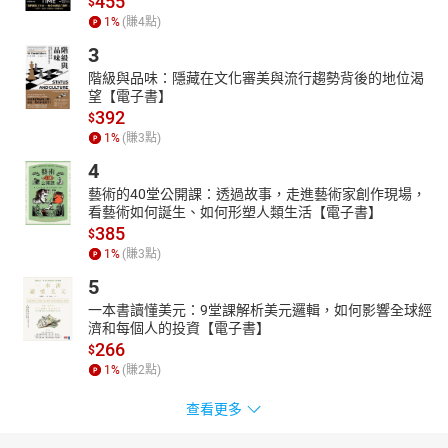
455
$
1
%
(賺
4
點)
3
階級與品味：隱藏在文化審美與流行趨勢背後的地位渴
望【電子書】
392
$
1
%
(賺
3
點)
4
藝術的40堂公開課：透過故事，走進藝術家創作現場，
看藝術如何誕生、如何形塑人類生活【電子書】
385
$
1
%
(賺
3
點)
5
一本書讀懂美元：9堂課解析美元邏輯，如何影響全球經
濟和每個人的投資【電子書】
266
$
1
%
(賺
2
點)
查看更多