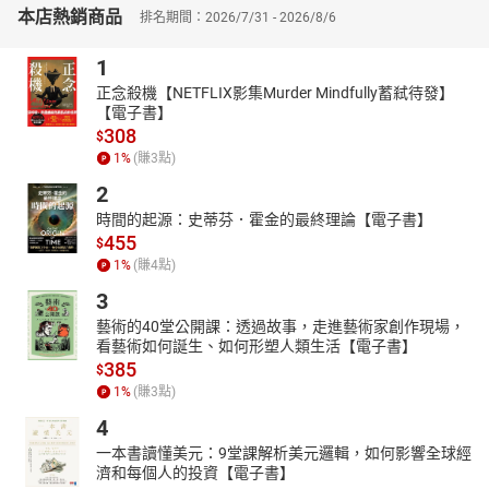
本店熱銷商品
排名期間：2026/7/31 - 2026/8/6
1則故事＋1篇討論，引導親子共讀，獲得待人處事的智慧！
**(**
三)歷史年代表＋地圖
1
以圖像化的童趣方式設計故事人物年表以及足跡，幫助孩子掌握故
正念殺機【NETFLIX影集Murder Mindfully蓄弒待發】
事脈絡，並以前後連貫的邏輯思考學好歷史。
【電子書】
308
$
**(**
四)延伸學習——知識補給站
1
%
(賺
3
點)
結合十二年國教新課綱核心素養理念，運用閱讀策略設計延伸學習
2
單，引導孩子更加深入內容的了解以及議題的探討。
時間的起源：史蒂芬．霍金的最終理論【電子書】
「知識補給站」設計者
455
$
顧問／陳欣希（臺灣讀寫教學研究學會創會理事長）
1
%
(賺
4
點)
設計／郭慧玲（屏東縣凌雲國小教師）、洪燕君（屏東縣凌雲國小
3
教師）
藝術的40堂公開課：透過故事，走進藝術家創作現場，
【本書關鍵字】
看藝術如何誕生、如何形塑人類生活【電子書】
歷史人物、南丁格爾、提燈女郎、戰地醫護、性別平等
385
$
【本書資料】
1
%
(賺
3
點)
有聲書
4
適讀年齡：4～6歲親子共讀；7歲以上自己聆聽
一本書讀懂美元：9堂課解析美元邏輯，如何影響全球經
濟和每個人的投資【電子書】
【本書特色】