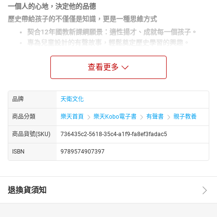
一個人的心地，決定他的品德
歷史帶給孩子的不僅僅是知識，更是一種思維方式
契合12年國教新課綱願景：適性揚才、成就每一個孩子。
專為兒童設計的有聲故事，輕鬆奠定歷史學習的興趣。
針對主題人物進行延伸學習，啟動跨域+議題的探索。
雖然當時的人都認為女人做不了大事，也覺得當護士會貶低南
查看更多
丁格爾的身分，但南丁格爾堅持愛心與智慧，使「女人」和「護
士」在人們心中，有了全新的地位。南丁格爾立下目標後，如何溫
柔且堅定地實行……
品牌
天衛文化
本書分別設計有兩種故事音頻，一為配合讀本的故事朗讀音
商品分類
樂天首頁
樂天Kobo電子書
有聲書
親子教養
頻，另為沙沙仔仔奇遇記的故事音頻，藉由沙沙和仔仔這對小姐
弟，透過魔鏡公公的幫忙，回到十位偉人生長的年代去遊歷探險，
商品貨號(SKU)
736435c2-5618-35c4-a1f9-fa8ef3fadac5
體驗一段深刻難忘的歷史奇遇，進而了解偉人的背景知識，彷彿走
ISBN
9789574907397
進小小的歷史王國。
四大內容
**(**
一)人物歷史故事
退換貨須知
「人物介紹」結合「歷史故事」，讓人知己知彼，理解歷史人物曲
折的生命歷程，培養孩子高貴的人格。
**(**
二)從古看今