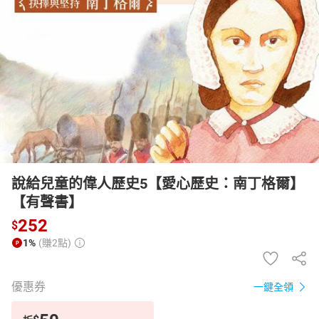
日本購物
電子/紙本書
HOT
說給兒童的偉人歷史5【愛心歷史：南丁格爾】
【有聲書】
252
$
1%
(賺2點)
優惠券
一鍵全領