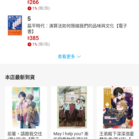
266
$
**1.**
精挑改變人類文明的冒險家故事，深具閱讀「類人物小說」的
1
%
(賺
2
點)
樂趣
5
本書精選勇於向未知或傳統挑戰，並且能以無比的信心毅力克
扁平時代：演算法如何限縮我們的品味與文化【電子
服萬難達成目標，進而開拓世人眼界，啟發後人智慧的歷史人物，
書】
運用兒童文學的筆法，將歷史傳記改寫成生動有趣的兒童故事，孩
385
$
子不但可享受閱讀「類人物小說」的樂趣，同時也能從中獲得智慧
1
%
(賺
3
點)
的啟迪以及人格的薰陶。
查看更多
**2.**
一部提早讓孩子為人生做準備的書，培養孩子成為改變世界的
行動者
歷史人物的故事，是品格教育最好的素材，從人物的成功和奮
本店最新到貨
鬥經驗中，孩子們才能感受到生命的無窮潛能，激發出「有為者亦
若是」的志向。這套書雖然是寫給孩子，其實對父母親來說也是了
解孩子的好機會，從孩子喜歡的人物，即可看出他的所好與性格，
並幫助他走出一條屬於自己的道路。
**3.**
跨域＋議題學習的「延伸學習單」設計，親師可在閱讀學習中
運用
本書特別邀請陳欣希教授教學研究團隊，根據每位歷史人物特
色，運用閱讀策略設計延伸學習單，開啟十二年國教課程綱以及
前輩，請跟我交往
May I help you? 漸
王弟殿下深深溺愛
（SDGs）核心目標中有關家庭、人權、職涯規劃、多元文化、移工