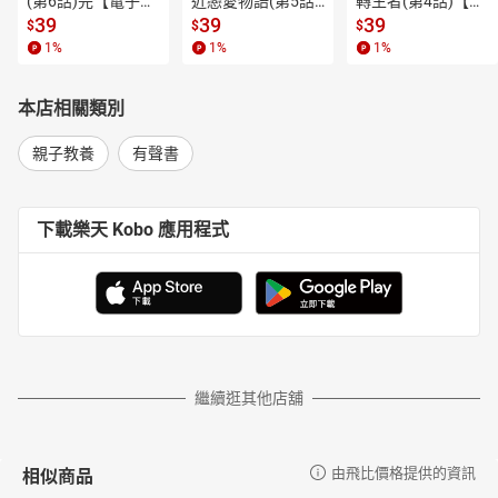
(第6話)完【電子
近戀愛物語(第5話)
轉生者(第4話)【電
等議題的探討，有助孩童多視角的閲讀和跨領域的學習。
書】
【電子書】
子書】
39
39
39
$
$
$
**4.**
精緻生動的有聲故事，從聆聽中奠定歷史學習的根基
1
%
1
%
1
%
本書精心製作兩款有聲故事，分別為「歷史故事劇場」以及
「沙沙仔仔奇遇記」。透過故事的聆聽，孩子的記憶力和組織力可
本店相關類別
以不斷增長，並促進思考、想像和語言的能力。
（一）「歷史故事劇場」：
親子教養
有聲書
配合讀本的音頻，有清晰的故事敘述、有「聲音演員」的演技對
話、有逼真又富變化的音效……就像是一齣齣精采的歷史小劇場。
下載樂天 Kobo 應用程式
（二）「沙沙仔仔奇遇記」：
主要是設計沙沙和仔仔一對小姐弟，透過魔鏡公公的幫忙，回到五
位歷史人物生長的年代去遊歷探險，體驗一段深刻難忘的歷史奇遇
記，進而了解該位歷史人物的背景知識，彷彿走進小小的歷史王
國。
（編）者簡介
繼續逛其他店舖
陳衛平
政治大學哲學系畢業，輔仁大學哲學研究所碩士。於一九八六
年成立天衛文化圖書股份有限公司，專門出版少年兒童圖書，現任
相似商品
由飛比價格提供的資訊
天衛文化圖書股份有限公司及小魯文化事業股份有限公司發行人。