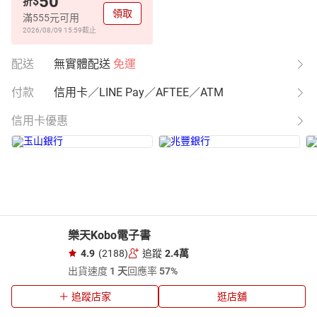
50
$
折
領取
滿555元可用
2026/08/09 15:59
截止
配送
無實體配送
免運
付款
信用卡／LINE Pay／AFTEE／ATM
信用卡優惠
樂天Kobo電子書
4.9
(2188)
追蹤
2.4萬
出貨速度
1 天
回應率
57%
追蹤店家
逛店舖