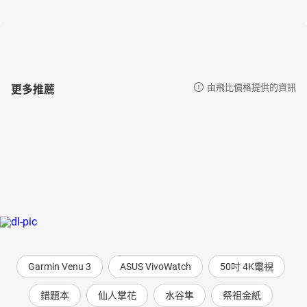
在臺灣眾多少兒讀物中，獨樹一幟，力求培養中文兒童讀物寫作、
編輯人才，為文化生態奠定必要基礎。自一九八七年，中國海峽兩
岸開放交流以後，致力於兒童文學領域的對話與切磋。一九九○年曾
率臺灣兒童文學界訪問團赴北京、天津進行座談。一九九七年上榜
美國Who’s Who in the World名人錄。他發起並推廣「中、小學班級
讀書會」活動，以及「繪本閱讀與欣賞」觀念之普及運動，並參與
更多推薦
由飛比價格提供的資訊
講評及討論。作品有《寫給兒童的中國歷史》(榮獲文化部優良讀物
推介、二○一五年中國大陸文津獎童書獎第一名)、《寫給兒童的世
界歷史》(榮獲文化部金鼎獎最佳兒童讀物)等。譯作有《群眾與權
力》、《國家的神話》、《世界電影史》、《羅素》、《科學的進
步與問題》等。
有聲書目次
1.歷史故事劇場開場白＋愛心歷史故事歌
2.小女孩與牧羊犬
3.野戰醫院
4.沙沙仔仔奇遇記開場白＋愛心歷史故事歌
5.賣花女與小童工
Garmin Venu 3
ASUS VivoWatch
50吋 4K電視
序
錯題本
仙人掌花
水谷隼
祭祖金紙
這一篇序是寫給父母看的