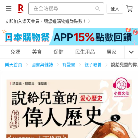
登入
立即加入樂天會員，讓您邊購物邊賺點數！
購物網分類
免運
美食
保健
民生用品
居家
3C
樂天首頁
圖書與雜誌
有聲書
親子教養
說給兒童的偉
天天免運
美食蛋糕
養生保健
民生用品
居家生活
3C家電
運動休閒
親子玩具
女裝
男裝
化妝保養
情趣用品