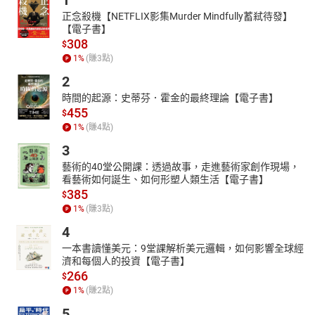
1
式，通通超好看又修飾身形，剛好想入手大衣就參考這篇！
正念殺機【NETFLIX影集Murder Mindfully蓄弒待發】
精品人氣王『#mini方包』
【電子書】
嬌小女命定→顯高度實測，「這款」一揹上瞬拉長+5公分！
308
$
1
%
(賺
3
點)
小包風潮依舊當道，除了輕巧、價格較親民等優點外，重點是小巧
的外型，更能修飾東方女孩嬌小的身材，比起大包的沉重感，迷你
2
款小包在視覺上讓身形更拉長，本次編輯部就嚴選的近期擁有超高
時間的起源：史蒂芬．霍金的最終理論【電子書】
人氣的精品小包，真實實測嬌小女揹上身後的視覺效果！
455
$
最高C/P【三大平價服品牌】荷包不再痛
1
%
(賺
4
點)
一衣3穿重複穿搭術
3
買這件抵10件！隨便搭都好看
藝術的40堂公開課：透過故事，走進藝術家創作現場，
看藝術如何誕生、如何形塑人類生活【電子書】
天氣漸漸轉涼，購物的心又開始蠢蠢欲動，想要添購新衣又不想花
385
$
大錢；擔心花錢買了又不實搭～有這樣困擾的妳，點入這篇準沒
1
%
(賺
3
點)
錯！這次幫妳整理了３大熱門高C/P店家的必買單品，並告訴妳如何
運用這件神級單品，搭出３種不一樣的時髦造型！每件都超實穿又
4
超實搭，幫衣櫃增添這一件絕對超值得～
一本書讀懂美元：9堂課解析美元邏輯，如何影響全球經
濟和每個人的投資【電子書】
下半年爆版討論：13款 專櫃／開架
266
$
「真愛唇彩」編輯部真實推薦
1
%
(賺
2
點)
今年下半年的唇彩新品超精彩！專櫃／開架品牌皆出現了討論度爆
5