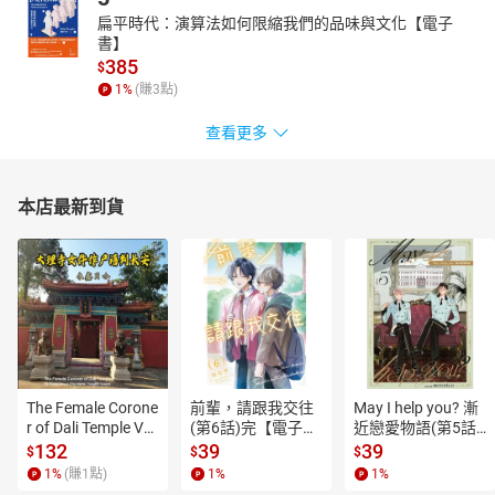
高的「強勢唇膏」，從質地上看會發現，下半年新品不是只有霧面
扁平時代：演算法如何限縮我們的品味與文化【電子
唇彩獨領風采，春夏季最常出現的水潤感、絲緞感唇彩在本季也非
書】
常受歡迎！這次編輯部要來推薦下半年最愛的唇彩新品，每一款都
385
$
是社群熱烈討論中的人氣款，快來看看編輯們的愛用心得吧！
1
%
(賺
3
點)
讓雙眼放大1.5倍不止！暈染出漸層玫瑰色美眸
查看更多
2019必收「焦糖系眼妝16品」
除了唇彩之外，整體妝容最有風格決定性關鍵的，絕對非眼妝莫
屬！女孩們眼妝中最在意的是睫毛、眼影暈染的層次感或者是眼線
本店最新到貨
勾勒的迷人線條呢？這次分享給大家編編們近期最喜歡的眼妝產
品，從眼影盤到睫毛膏、眼線通通有，開架跟專櫃也各有愛好者，
如果秋冬到了也想換個眼妝風格、不妨參考看看這些品項唷！
告別死皮暗黑唇！女子必看！用完男友都想親下去！
初生寶寶級「護唇神品13選」
妳最喜歡擦什麼顏色的指彩呢？通常顯白、能修飾雙手膚色的絕對
是大家的首選，凡舉優雅的豆沙色、知性可可色、迷人的磚紅、酒
紅色等等都在人氣排行中榜上有名！而今年颳起一陣「奶茶色風
The Female Corone
前輩，請跟我交往
May I help you? 漸
潮」，一直都深受眾人喜愛的大地基礎色，加入奶霜般的迷濛調
r of Dali Temple Vo
(第6話)完【電子
近戀愛物語(第5話)
性，帶點迷人微醺氛圍無論是放在重點彩妝或是指彩都非常好看！
l.6【有聲書】
書】
【電子書】
132
39
39
$
$
$
所以這次〈神級單品〉收集了6款「溫柔奶茶」指甲油，讓妳的雙手
1
%
(賺
1
點)
1
%
1
%
集知性、優雅、顯白於一身！