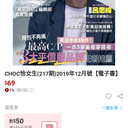
日本購物
電子/紙本書
HOT
CHOC恰女生(217期)2019年12月號【電子書】
69
$
1%
(賺0點)
優惠券
一鍵全領
50
$
折
領取
滿555元可用