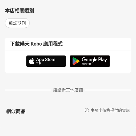
劇迷最狂懶人包超過10部必看
本店相關類別
無雷電影＋影集超強推薦！
雜誌期刊
從此賴在沙發不再鬧劇荒
不論是電影咖；還是戲劇迷，最怕的就是鬧劇荒，近期該看的片都
看光，假日賴在沙發上沒劇看好無聊啊！這次特別結合LOOKin編輯
下載樂天 Kobo 應用程式
們拍胸保證好看的電影與戲劇，推薦類別豐富，且包含了日、韓、
台、歐美劇，絕對能滿足妳的看片願望清單～現在就來看看有哪些
必看推薦劇吧！
繼續逛其他店舖
相似商品
由飛比價格提供的資訊