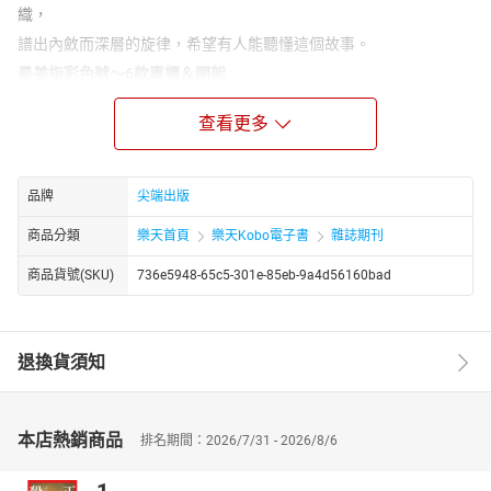
織，
譜出內斂而深層的旋律，希望有人能聽懂這個故事。
最美指彩色號～6款專櫃＆開架
溫柔奶茶色指甲油
查看更多
纖長／顯白／氣質倍增！
妳最喜歡擦什麼顏色的指彩呢？通常顯白、能修飾雙手膚色的絕對
是大家的首選，凡舉優雅的豆沙色、知性可可色、迷人的磚紅、酒
品牌
尖端出版
紅色等等都在人氣排行中榜上有名！而今年颳起一陣「奶茶色風
潮」，一直都深受眾人喜愛的大地基礎色，加入奶霜般的迷濛調
商品分類
樂天首頁
樂天Kobo電子書
雜誌期刊
性，帶點迷人微醺氛圍無論是放在重點彩妝或是指彩都非常好看！
商品貨號(SKU)
736e5948-65c5-301e-85eb-9a4d56160bad
所以這次〈神級單品〉收集了6款「溫柔奶茶」指甲油，讓妳的雙手
集知性、優雅、顯白於一身！
冬季CP爆款
退換貨須知
『大衣圖鑑TOP10選』
通通NT.3500↓以下！預算有限也能收！
氣溫開始天天降低，轉眼又是大衣的季節了！面對一片大衣海不知
本店熱銷商品
排名期間：2026/7/31 - 2026/8/6
道如何挑、也不曉得該從何逛起，這次編輯部就特別整理出冬季專
屬的CP爆款『大衣圖鑑TOP10』！將預算設定在NT.3500以下的款