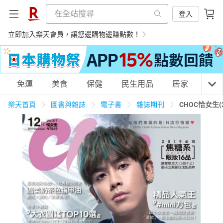
登入
立即加入樂天會員，讓您邊購物邊賺點數！
購物網分類
免運
美食
保健
民生用品
居家
3C
樂天首頁
圖書與雜誌
電子書
雜誌期刊
CHOC恰女生(
天天免運
美食蛋糕
養生保健
民生用品
居家生活
3C家電
運動休閒
親子玩具
女裝
男裝
化妝保養
情趣用品