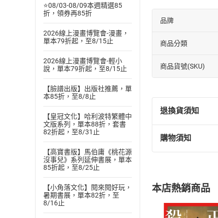
⭐08/03-08/09本週精選85
折，領券再85折
品牌
2026線上漫畫博覽會-漫畫，
單本79折起，至8/15止
商品分類
2026線上漫畫博覽會-輕小
商品貨號(SKU)
說，單本79折起，至8/15止
【臉譜出版】出版社推薦，單
本85折，至8/8止
退換貨須知
【皇冠文化】哈利波特繁體中
文版系列，單本88折，套書
82折起，至8/31止
購物須知
退換貨規定：
【高寶書版】馬伯庸《桃花源
(
一
)
依
消費
沒事兒》系列延伸書展，單本
內容或一經提
85折起，至8/25止
購書須知
定。
本店熱銷商品
【小角落文化】閱來閱好玩，
(
二
)
消費者
暑期書展，單本82折，至
且已下載
/
存
8/16止
挑選
商
退貨方式：您