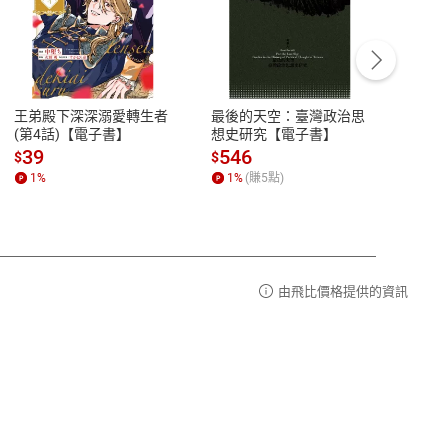
客服資訊
豫期
服務時間：週一到週五 10:00-12:00、
易解
13:00-17:00 (國定假日及例假日休息)
王弟殿下深深溺愛轉生者
最後的天空：臺灣政治思
鬼島
品性
客服電話：0080-1857077
(第4話)【電子書】
想史研究【電子書】
小事
請參
客服信箱：
聯絡店家
39
546
33
$
$
$
1
%
1
%
(賺
5
點)
1
%
由飛比價格提供的資訊