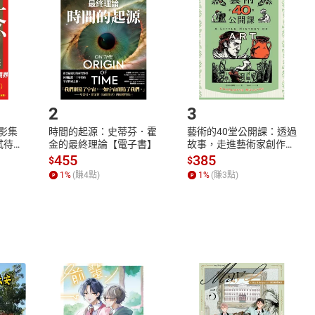
Shopping cart
Login
將依您的申請進行審核，待審核通過後將為您辦理退款事宜。
市場須以整筆訂單為單位進行取消/退貨，恕無法以單支商品取消
如何開始使用？
.選擇閱讀載具
Step2.
2
3
X影集
時間的起源：史蒂芬．霍
藝術的40堂公開課：透過
蓄弒待
金的最終理論【電子書】
故事，走進藝術家創作現
場，看藝術如何誕生、如
455
385
$
$
何形塑人類生活【電子
1
%
(賺
4
點)
1
%
(賺
3
點)
書】