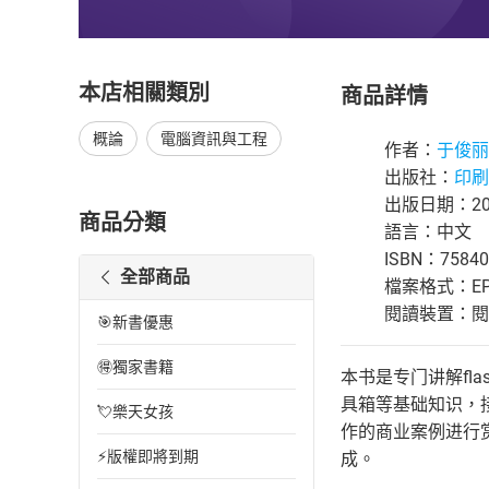
本店相關類別
商品詳情
概論
電腦資訊與工程
作者：
于俊丽
出版社：
印刷
出版日期：201
商品分類
語言：中文
ISBN：75840
全部商品
檔案格式：EP
閱讀裝置：閱讀器
🎯新書優惠
🉐獨家書籍
本书是专门讲解fl
具箱等基础知识，
💘樂天女孩
作的商业案例进行
⚡版權即將到期
成。