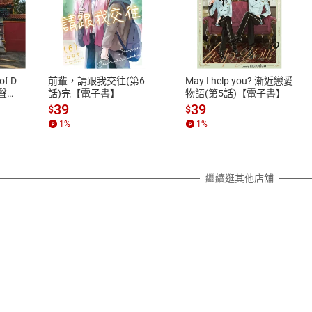
式
退換貨規範
、LINE PAY、AFTEE
本店是否提供消費者保護法七日猶
之權利，遽消費者保護法及通訊交
of D
前輩，請跟我交往(第6
May I help you? 漸近戀愛
除權合理例外情事適用準則，依商
有聲
話)完【電子書】
物語(第5話)【電子書】
質各有不同規定。詳細退換貨說明
39
39
$
$
照各商品說明。
1
%
1
%
詳細說明
繼續逛其他店舖