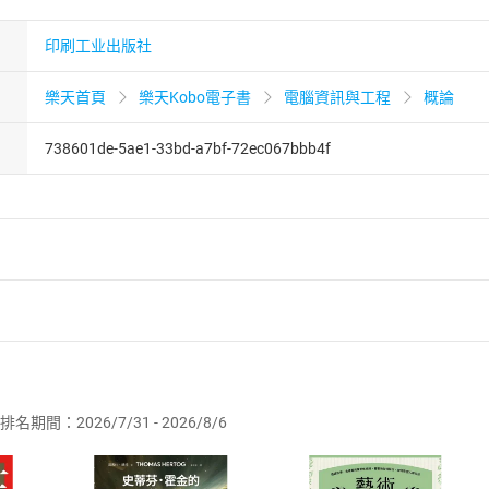
印刷工业出版社
樂天首頁
樂天Kobo電子書
電腦資訊與工程
概論
738601de-5ae1-33bd-a7bf-72ec067bbb4f
者保護法
第
19
條第
1
項後段
暨
通訊交易解除權合理例外情事適用
供即為完成之線上服務，經消費者事先同意始提供。」 之商品
排名期間：2026/7/31 - 2026/8/6
訂購本店鋪之商品即代表知悉本店鋪所銷售之商品為電子書，屬
取電子書，不得請求退貨退款。
品
放入
購物車
登入
帳號
欲取消訂單或辦理退貨時，請登入樂天市場，並於「我的訂單」