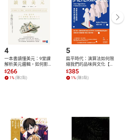
Payment
Complete
/退貨。
登入帳號，下載書籍後看書
4
5
6
一本書讀懂美元：9堂課
扁平時代：演算法如何限
本物
解析美元邏輯，如何影響
縮我們的品味與文化【電
說，
全球經濟和每個人的投資
子書】
來】
266
385
28
$
$
$
【電子書】
1
%
(賺
2
點)
1
%
(賺
3
點)
1
%