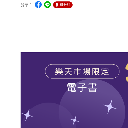
分享：
賺分紅