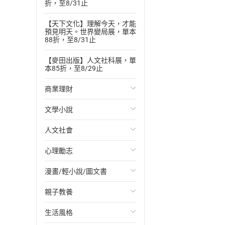
折，至8/31止
【天下文化】理解今天，才能
預見明天。世界變局展，單本
88折，至8/31止
【麥田出版】人文社科展，單
本85折，至8/29止
商業理財
文學小說
投資理財
人文社會
經濟/趨勢
歐美文學
心理勵志
財務/金融
日本文學
國際關係
漫畫/輕小說/圖文書
管理/領導
韓國文學
政治
心靈成長/情緒
親子教養
職場工作術
華文文學
社會科學
人際關係
輕小說
生活風格
成功法
經典文學
台灣/中國歷史
兩性關係
奇幻/科幻
教育現場