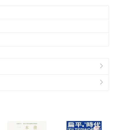
準則
第
2
條第
5
款之規定，「非以有形媒介提供之數位
，不適用消保法第
19
條第
1
項七日內無條件退貨之規
非以有形媒介提供之數位內容，消費者同意若訂購後
付款
方式
完成
訂單
中點選「瀏覽訂單明細」
>
「申請取消訂單
/
退