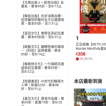
Choose
【大牌出版 x 一起來出版】全
貨」，本店鋪
書系，單本85折，至8/13止
請注意，樂天
購書後，
【聯經出版】吃好油降血糖，
從控醣到舒壓的全方位健康提
案，單本85折，至7/31止
Step1
【皇冠文化】東野圭吾紀念書
1
展，單本85折起，至8/31止
正念殺機【NETFLI
【啟動文化】翻轉思維的練習
Murder Mindfully
－《利他》延伸書展，單本
發】【電子書】
308
$
85折，至8/14止
1
%
(賺
3
點)
【橡樹林文化】一行禪師百歲
誕辰紀念書展，單本85折，
至8/22止
本店最新到貨
【校園書房】AI世代的職場大
人學！新書$250、單本88
折，至8/31止
【蓋亞文化】黃易作品展，單
本85折、套書75折，至8/20