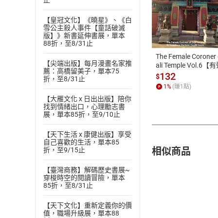
止
付款方
【皇冠文化】《曉星》、《白
雪公主殺人事件【童話破滅
版】》新書延伸書展，單本
ATM轉帳、信用卡
88折，至8/31止
The Female Coroner 
【尖端出版】每月漫畫名家推
ali Temple Vol.6【
薦：高橋留美子，單本75
書】
132
$
折，至8/31止
1
%
(賺
1
點)
【大雁文化 x 日出出版】陪你
找到情緒出口，心理勵志書
展，單本85折，至9/10止
【天下生活 x 康健出版】享受
自己喜歡的生活，單本85
相似商品
折，至9/15止
【臺灣商務】解碼歷史書展~
穿梭時空的閱讀冒險，單本
85折，至8/31止
【天下文化】重新定義你的價
值，職場升級展，單本88