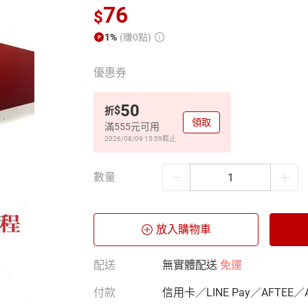
76
$
1%
(賺0點)
優惠券
50
$
折
領取
滿555元可用
2026/08/09 15:59
截止
數量
放入購物車
配送
無實體配送
免運
付款
信用卡／LINE Pay／AFTEE／