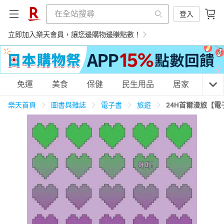
登入
立即加入樂天會員，讓您邊購物邊賺點數！
購物網分類
免運
美食
保健
民生用品
居家
3C
樂天首頁
圖書與雜誌
電子書
旅遊
24H首爾漫旅【電
天天免運
美食蛋糕
養生保健
民生用品
居家生活
3C家電
運動休閒
親子玩具
女裝
男裝
化妝保養
情趣用品