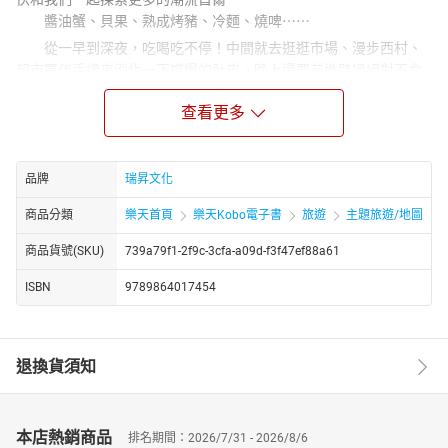
醬油蟹、貝果、熟成烤豬、冷麵、燒啤⋯⋯
從一早到深夜，吃喝吃不停！中間就去逛逛市場、漫步西村、
超市買伴手禮來消化一下撐爆的肚皮。晚上還要前進路過絕對不會
發現入口的超隱密的酒吧，請做好在首爾旅遊絕對會睡不飽的心理
查看更多
準備！
【24H路線★★★★★】
08:00 一定要開門前就抵達才能輕鬆享用熱騰騰的超人氣貝果！
品牌
瑞昇文化
10:00 廣藏市場的全新享受攻略！除了必吃小吃還有年輕人必訪
的咖啡廳～
商品分類
樂天首頁
樂天Kobo電子書
旅遊
主題旅遊/地圖
11:00 體驗韓式早午餐的好時間！湯頭清澈卻濃厚的湯飯超誘人
～
商品貨號(SKU)
739a79f1-2f9c-3cfa-a09d-f3f47ef88a61
15:00 逛逛韓國家居用品＆廚房雜貨，讓家裡變得更可愛♡
ISBN
9789864017454
18:00 辛奇義大利麵與葡萄酒的絕妙搭配迸出新滋味！
20:00 困難二選一：要在酒專小酌韓國傳統酒or在韓屋暢飲精釀
啤酒？
22:00 深夜繼續shopping不是問題！
退換貨須知
23:00 最後一攤就外帶炸雞跟啤酒回飯店享用吧！
【鬧區以外★★★★★】
大都會首爾除了許多新鮮又熱鬧的景點外，更興起了老屋新生
本店熱銷商品
排名期間：2026/7/31 - 2026/8/6