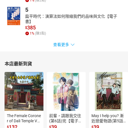
1
%
(賺
2
點)
【最重要的事★★★★★】
5
無論是正在計劃首爾之旅的人，還是目前還沒有安排的人，期
扁平時代：演算法如何限縮我們的品味與文化【電子
許大家讀了這本充滿首爾愛的書籍之後，心也能跟著我們飛向愛愛
書】
愛不完的首爾。
385
$
1
%
(賺
3
點)
查看更多
本店最新到貨
The Female Corone
前輩，請跟我交往
May I help you? 漸
r of Dali Temple Vo
(第6話)完【電子
近戀愛物語(第5話)
l.6【有聲書】
書】
【電子書】
132
39
39
$
$
$