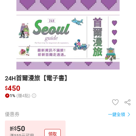
日本購物
電子/紙本書
HOT
24H首爾漫旅【電子書】
450
$
1%
(賺4點)
優惠券
一鍵全領
50
$
折
領取
滿555元可用