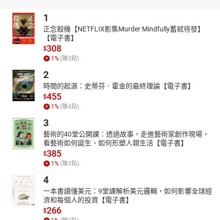
的風潮～
除了熱門地區外，也和我們一起踏入這些地方漫步吧！
1
◆聖 水 洞◆
正念殺機【NETFLIX影集Murder Mindfully蓄弒待發】
首爾的布魯克林！曾是鞋匠雲集的工業區，因為年輕藝術家紛
【電子書】
紛在此設立工作室，讓聖水洞搖身一變成為時下潮流文化景點！
308
$
◆延 禧 洞◆
1
%
(賺
3
點)
當地人常出遊放鬆的好去處！瀰漫適度生活氣息的時尚住宅
2
區，林立著質感咖啡廳和店家，很適合一邊散步一邊挖寶～
時間的起源：史蒂芬．霍金的最終理論【電子書】
◆望 遠 洞◆
455
$
位在鬧區弘大旁邊的望遠洞有著許多小型店家還有工作室，走
1
%
(賺
4
點)
進每條巷弄都會發現不一樣的驚喜！
3
◆乙 支 路◆
老舊時光交錯，既流行又復古的老街區。都市更新持續推動，
藝術的40堂公開課：透過故事，走進藝術家創作現場，
看藝術如何誕生、如何形塑人類生活【電子書】
街道風貌不斷地變化，所以趁早到訪來感受這些新舊混合的神秘特
385
色店家吧！
$
1
%
(賺
3
點)
◆漢 南 洞◆
因為各國大使館都聚集於此，所以成為了世界各國x韓國的文化
4
大熔爐！可以說是融合了各國文化的獨特景點～
一本書讀懂美元：9堂課解析美元邏輯，如何影響全球經
◆松理團路◆
濟和每個人的投資【電子書】
很適合情侶或家庭到此悠閒散步的區域，甚至因為松坡渡口站
266
$
開通以來，默默地發展出一條咖啡街。