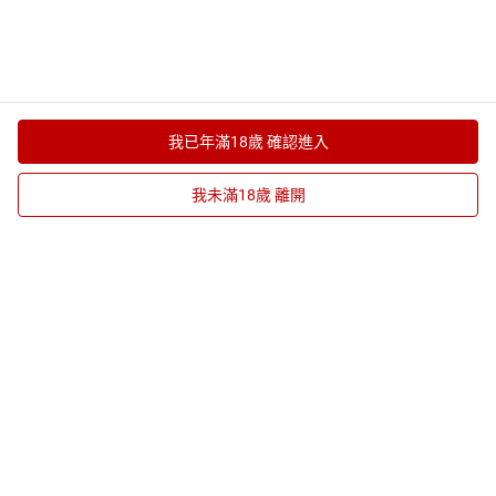
寫真攝影
下載樂天 Kobo 應用程式
我已年滿18歲 確認進入
我未滿18歲 離開
放入購物車
立即購買
店鋪
購物車
繼續逛其他店舖
相似商品
由飛比價格提供的資訊