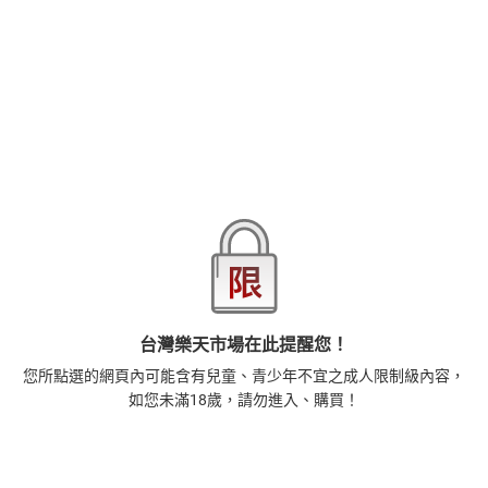
商品詳情
特別注意事項
您所點選的網頁內可能含有兒童、青少年不宜之成人限制級
內容，如您未滿18歲，請勿進入、購買！
作者：
亞升實業
出版社：
亞升實業
出版日期：2021/06/16
語言：中文
ISBN：7353150000063
檔案格式：EPUB3-固式格式
閱讀裝置：閱讀器, Android應用程式, iOS應用程式
台灣樂天市場在此提醒您！
巨根濕濕給小兵的插別待遇【激情噴射版】
您所點選的網頁內可能含有兒童、青少年不宜之成人限制級內容，
如您未滿18歲，請勿進入、購買！
小兵想拍雙人寫真
看到貼文的濕濕立即報名拍攝
拍攝寫真前