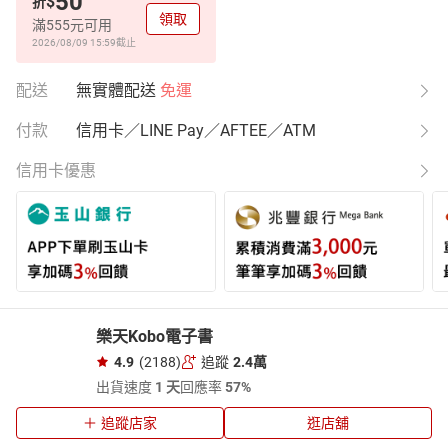
50
$
折
領取
滿555元可用
2026/08/09 15:59
截止
配送
無實體配送
免運
付款
信用卡／LINE Pay／AFTEE／ATM
信用卡優惠
樂天Kobo電子書
4.9
(2188)
追蹤
2.4萬
出貨速度
1 天
回應率
57%
追蹤店家
逛店舖