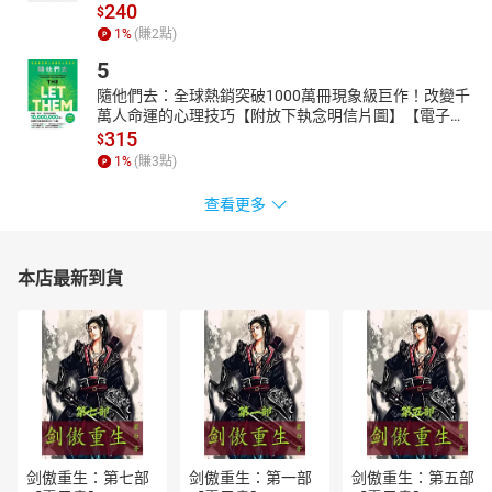
240
$
1
%
(賺
2
點)
5
隨他們去：全球熱銷突破1000萬冊現象級巨作！改變千
萬人命運的心理技巧【附放下執念明信片圖】【電子
書】
315
$
1
%
(賺
3
點)
查看更多
本店最新到貨
剑傲重生：第七部
剑傲重生：第一部
剑傲重生：第五部