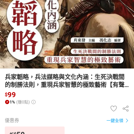
日本購物
電子/紙本書
HOT
兵家韜略，兵法謀略與文化內涵：生死決戰間
的制勝法則，重現兵家智慧的極致藝術【有聲
書】
99
$
1%
(賺0點)
優惠券
一鍵全領