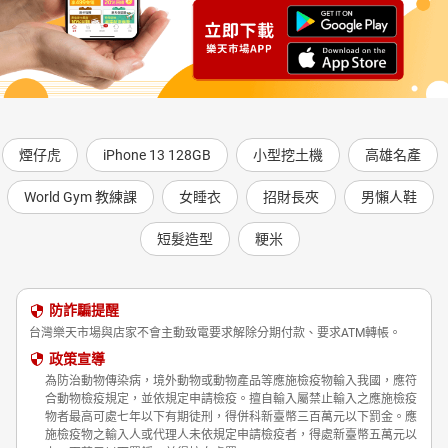
煙仔虎
iPhone 13 128GB
小型挖土機
高雄名產
World Gym 教練課
女睡衣
招財長夾
男懶人鞋
短髮造型
粳米
防詐騙提醒
台灣樂天市場與店家不會主動致電要求解除分期付款、要求ATM轉帳。
政策宣導
為防治動物傳染病，境外動物或動物產品等應施檢疫物輸入我國，應符
合動物檢疫規定，並依規定申請檢疫。擅自輸入屬禁止輸入之應施檢疫
物者最高可處七年以下有期徒刑，得併科新臺幣三百萬元以下罰金。應
施檢疫物之輸入人或代理人未依規定申請檢疫者，得處新臺幣五萬元以