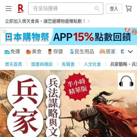
登入
立即加入樂天會員，讓您邊購物邊賺點數！
購物網分類
免運
美食
保健
民生用品
居家
3C
樂天首頁
圖書與雜誌
有聲書
人文社會
兵家韜略，兵
天天免運
美食蛋糕
養生保健
民生用品
居家生活
3C家電
運動休閒
親子玩具
女裝
男裝
化妝保養
情趣用品