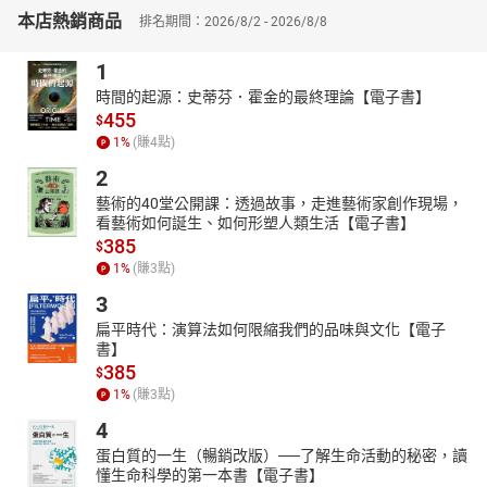
德治兵」、「團結一心」等核心理念對軍事行動的深遠影響。這些
本店熱銷商品
排名期間：2026/8/2 - 2026/8/8
哲學思想為古代戰爭提供了指導，也對現代管理與決策制定產生了
重要啟示。
1
➤融通古今的智慧結晶
時間的起源：史蒂芬．霍金的最終理論【電子書】
作者將專業的兵學理論變得通俗易懂，適合各年齡層的讀者閱讀，
455
$
都能從書中有所啟發。本書既是一部軍事思想的經典，更是一座溝
1
%
(賺
4
點)
通古今、融匯智慧的橋梁，讓中華兵學智慧在新時代煥發光彩。
2
本書特色：本書結合歷代軍事戰役與實戰案例，重溫中華兵法的智
慧結晶。全書涵蓋《孫子兵法》、《軍志》、《軍政》等經典，梳
藝術的40堂公開課：透過故事，走進藝術家創作現場，
看藝術如何誕生、如何形塑人類生活【電子書】
理春秋戰國至漢唐的軍事發展脈絡，進而探討戰爭法則、用兵之道
385
$
及治軍之法，透過生動活潑的文字敘述，讓讀者輕鬆領會古代兵學
1
%
(賺
3
點)
的精髓，是了解兵學思想的經典之作。
3
扁平時代：演算法如何限縮我們的品味與文化【電子
書】
385
$
1
%
(賺
3
點)
4
蛋白質的一生（暢銷改版）──了解生命活動的秘密，讀
懂生命科學的第一本書【電子書】