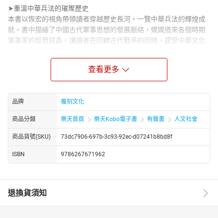
➤重溫中華兵法的璀璨歷史
本書以恢宏的視角帶領讀者穿越歷史長河，一覽中華兵法的輝煌成
就。書中描繪了中國古代軍事思想的發展脈絡，娓娓道來各個時期
軍事家的智慧結晶，讓讀者在回顧古代戰爭的同時，感受中華文化
中深厚的兵學傳統。
➤解讀經典兵法：智慧與策略的結晶
查看更多
本書深入解析多部經典兵書，將古代軍事思想呈現在讀者面前。書
中一一闡釋了「知難而退」、「先發制人」等名句，展現古代軍事
家洞察戰爭規律的能力，以制定高瞻遠矚的戰略。全書不僅僅停留
品牌
複刻文化
於理論層面，更藉由分析歷史背景與相關案例，揭示兵法理論在戰
爭中的實際價值。
商品分類
樂天首頁
樂天Kobo電子書
有聲書
人文社會
➤經典謀略的運用
商品貨號(SKU)
73dc7906-697b-3c93-92ec-d07241b8bd8f
本書以經典戰役為依托，生動再現晉楚爭霸、城濮之戰等歷史場
景，展現出古代軍事家精心布局的非凡能力。書中詳述了戰役的經
ISBN
9786267671962
過，更進一步剖析雙方軍隊在策略制定上的差異。透過這些案例，
讓兵法理論變得更加鮮活，讀者能夠直觀理解古代兵法如何在戰爭
中展現靈活的制勝之道。
退換貨須知
➤跨越時空的現代啟示
書中除了揭示兵法的戰爭智慧，更探討了背後的哲學意涵，如「以