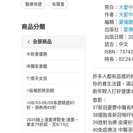
醫療保健
有聲書
旁白：
大愛中
作者：
大愛中
編輯：
愛播聽
商品分類
出版社：
愛播
出版日期：202
全部商品
語言：中文
ISBN：73742
🎯新書優惠
時長：02:24:
🉐獨家書籍
許多人都有這樣的
💘樂天女孩
你的養生法寶，滿
⚡版權即將到期
助年輕人打好健康
章節：
⭐08/03-08/09本週精選85
37新冠憂鬱中醫有
折，領券再85折
38擺脫長新冠喘吁
2026線上漫畫博覽會-漫畫，
39放射治療 皮膚
單本79折起，至8/15止
40免疫療法 中醫