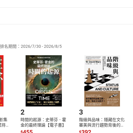
者保護法
第
19
條第
1
項後段
暨
通訊交易解除權合理例外情事適用
供即為完成之線上服務，經消費者事先同意始提供。」 之商品
排名期間：2026/7/30 - 2026/8/5
訂購本店鋪之商品即代表知悉本店鋪所銷售之商品為電子書，屬
取電子書，不得請求退貨退款。
品
放入
購物車
登入
帳號
欲取消訂單或辦理退貨時，請登入樂天市場，並於「我的訂單」
Shopping cart
Login
將依您的申請進行審核，待審核通過後將為您辦理退款事宜。
市場須以整筆訂單為單位進行取消/退貨，恕無法以單支商品取消
如何開始使用？
.選擇閱讀載具
Step2.
2
3
X影集
時間的起源：史蒂芬．霍
階級與品味：隱藏在文化
蓄弒待
金的最終理論【電子書】
審美與流行趨勢背後的地
位渴望【電子書】
455
392
$
$