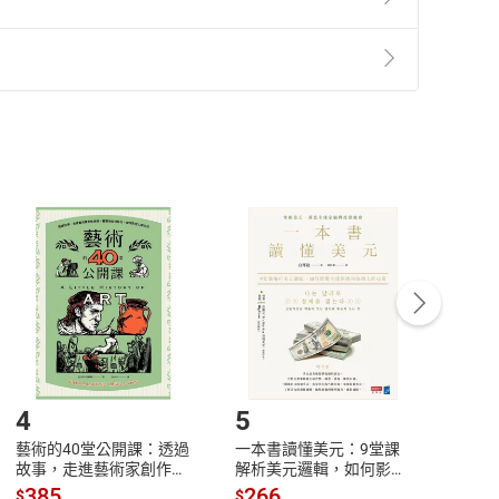
準則
第
2
條第
5
款之規定，「非以有形媒介提供之數位
，不適用消保法第
19
條第
1
項七日內無條件退貨之規
非以有形媒介提供之數位內容，消費者同意若訂購後
付款
方式
完成
訂單
中點選「瀏覽訂單明細」
>
「申請取消訂單
/
退
Payment
Complete
/退貨。
登入帳號，下載書籍後看書
4
5
6
藝術的40堂公開課：透過
一本書讀懂美元：9堂課
本物
故事，走進藝術家創作現
解析美元邏輯，如何影響
說，
場，看藝術如何誕生、如
全球經濟和每個人的投資
來】
385
266
28
$
$
$