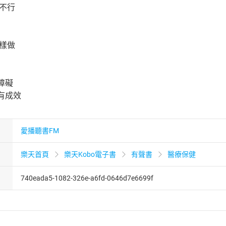
行不行
這樣做
障礙
有成效
愛播聽書FM
樂天首頁
樂天Kobo電子書
有聲書
醫療保健
740eada5-1082-326e-a6fd-0646d7e6699f