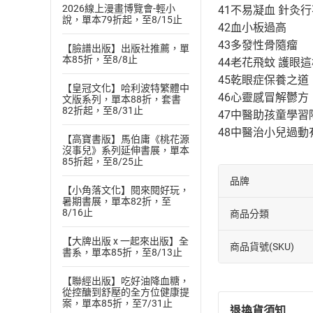
2026線上漫畫博覽會-輕小
41不易凝血 針灸
說，單本79折起，至8/15止
42血小板過高
43多發性骨隨瘤
【臉譜出版】出版社推薦，單
本85折，至8/8止
44老花飛蚊 護眼
45乾眼症保養之道
【皇冠文化】哈利波特繁體中
46心靈感冒解鬱方
文版系列，單本88折，套書
82折起，至8/31止
47中醫助孩童學習
48中醫治小兒過動
【高寶書版】馬伯庸《桃花源
沒事兒》系列延伸書展，單本
85折起，至8/25止
品牌
【小角落文化】閱來閱好玩，
暑期書展，單本82折，至
8/16止
商品分類
【大牌出版 x 一起來出版】全
商品貨號(SKU)
書系，單本85折，至8/13止
【聯經出版】吃好油降血糖，
從控醣到舒壓的全方位健康提
案，單本85折，至7/31止
退換貨須知