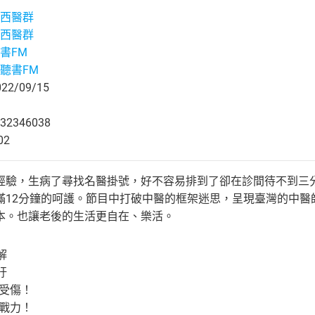
西醫群
西醫群
書FM
聽書FM
2/09/15
32346038
02
經驗，生病了尋找名醫掛號，好不容易排到了卻在診間待不到三
滿12分鐘的呵護。節目中打破中醫的框架迷思，呈現臺灣的中醫
本。也讓老後的生活更自在、樂活。
解
吁
好受傷！
添戰力！