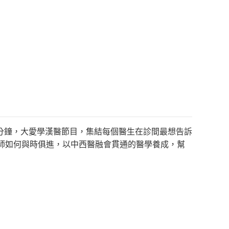
分鐘，大愛學漢醫節目，集結每個醫生在診間最想告訴
師如何與時俱進，以中西醫融會貫通的醫學養成，幫