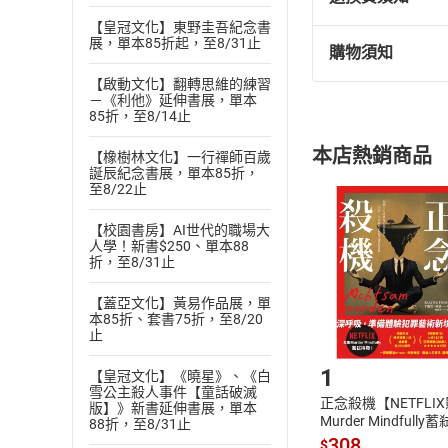
【皇冠文化】東野圭吾紀念書
展，單本85折起，至8/31止
購物須知
退換貨規定：
【啟動文化】翻轉思維的練習
(
一
)
依
消費
－《利他》延伸書展，單本
內容或一經提
85折，至8/14止
購書須知
定。
本店熱銷商品
【橡樹林文化】一行禪師百歲
(
二
)
消費者
誕辰紀念書展，單本85折，
且已下載
/
存
至8/22止
挑選
商
退貨方式：您
Choose
【校園書房】AI世代的職場大
貨」，本店鋪
人學！新書$250、單本88
折，至8/31止
請注意，樂天
購書後，
【蓋亞文化】黃易作品展，單
本85折、套書75折，至8/20
止
Step1
1
【皇冠文化】《曉星》、《白
雪公主殺人事件【童話破滅
正念殺機【NETFLI
版】》新書延伸書展，單本
Murder Mindfully
88折，至8/31止
發】【電子書】
308
$