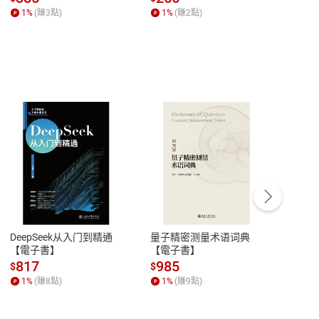
何形塑人類生活【電子
【電子書】
1
%
(賺
3
點)
1
%
(賺
2
點)
1
%
書】
客服資訊
豫期
服務時間：週一到週五 10:00-12:00、
易解
13:00-17:00 (國定假日及例假日休息)
DeepSeek从入门到精通
量子精密测量术语词典
新西
品性
客服電話：0080-1857077
【電子書】
【電子書】
计研
請參
客服信箱：
聯絡店家
817
985
98
$
$
$
1
%
(賺
8
點)
1
%
(賺
9
點)
1
%