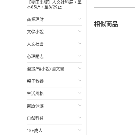
【麥田出版】人文社科展，單
本85折，至8/29止
商業理財
相似商品
文學小說
投資理財
人文社會
經濟/趨勢
歐美文學
心理勵志
財務/金融
日本文學
國際關係
漫畫/輕小說/圖文書
管理/領導
韓國文學
政治
心靈成長/情緒
親子教養
職場工作術
華文文學
社會科學
人際關係
輕小說
生活風格
成功法
經典文學
台灣/中國歷史
兩性關係
奇幻/科幻
教育現場
醫療保健
行銷/廣告
成長/家庭生活小說
日/韓歷史
心理學
愛情故事
兒童文學/故事
飲食/食譜
自然科普
傳記
懸疑/推理小說
其他歷史/史學
職場/社會寫實
兒童科普/學習
健身/美顏
健康/養生
18+成人
商務/商學
科幻/奇幻小說
法律
懸疑/推理
育兒百科
運動/遊戲
常見疾病
生物科學