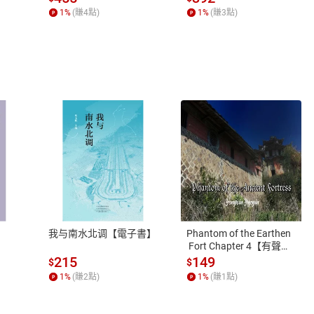
1
%
(賺
4
點)
1
%
(賺
3
點)
式
退換貨規範
、LINE PAY、AFTEE
本店是否提供消費者保護法七日猶
之權利，遽消費者保護法及通訊交
我与南水北调【電子書】
Phantom of the Earthen
除權合理例外情事適用準則，依商
 Fort Chapter 4【有聲
書】
質各有不同規定。詳細退換貨說明
215
149
$
$
照各商品說明。
1
%
(賺
2
點)
1
%
(賺
1
點)
詳細說明