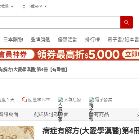
物教學
下載APP
日本購物
品牌旗艦
優惠活動
排行榜
電子書/紙本
有解方(大愛學漢醫)第4冊【有聲書】
速度
1 天
回應率
57%
人氣店家
電子發票
資訊頁面
配送與付款頁面
所有商品
病症有解方(大愛學漢醫)第4