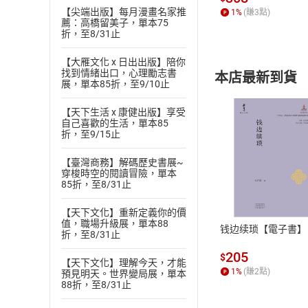
【尖端出版】每月漫畫名家推
1
%
(賺
3
點)
薦：高橋留美子，單本75
折，至8/31止
【大雁文化 x 日出出版】陪你
找到情緒出口，心理勵志書
本店最新到貨
展，單本85折，至9/10止
【天下生活 x 康健出版】享受
自己喜歡的生活，單本85
折，至9/15止
【臺灣商務】解碼歷史書展~
付款方
穿梭時空的閱讀冒險，單本
85折，至8/31止
ATM轉帳、信用卡
【天下文化】重新定義你的價
值，職場升級展，單本88
钱边续琐【電子書】
折，至8/31止
205
$
【天下文化】理解今天，才能
1
%
(賺
2
點)
預見明天。世界變局展，單本
88折，至8/31止