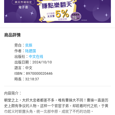
商品詳情
旁白：
奕辰
作者：
陆建国
出版社：
中文在线
出版日期：2024/10/10
語言：中文
ISBN：8970000020446
時長：32:18:37
内容简介：
朝堂之上，大奸大忠者都差不多，唯有曹操大不同！曹操一直是历
史上颇有争议的人物。这样一个官宦子弟，却趁着时代之机，于黄
巾起义时崭露头角，统一北部中原，成就了不朽的功勋。