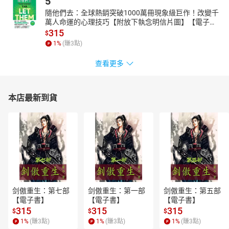
5
隨他們去：全球熱銷突破1000萬冊現象級巨作！改變千
萬人命運的心理技巧【附放下執念明信片圖】【電子
書】
315
$
1
%
(賺
3
點)
查看更多
本店最新到貨
剑傲重生：第七部
剑傲重生：第一部
剑傲重生：第五部
【電子書】
【電子書】
【電子書】
315
315
315
$
$
$
1
%
(賺
3
點)
1
%
(賺
3
點)
1
%
(賺
3
點)