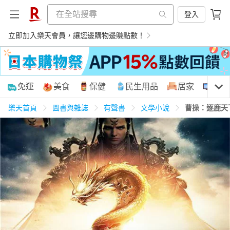
登入
立即加入樂天會員，讓您邊購物邊賺點數！
購物網分類
免運
美食
保健
民生用品
居家
3C
樂天首頁
圖書與雜誌
有聲書
文學小說
曹操：逐鹿天
天天免運
美食蛋糕
養生保健
民生用品
居家生活
3C家電
運動休閒
親子玩具
女裝
男裝
化妝保養
情趣用品