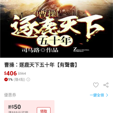
日本購物
電子/紙本書
HOT
曹操：逐鹿天下五十年【有聲書】
406
$
$
564
1%
(賺4點)
優惠券
一鍵全領
50
$
折
領取
滿555元可用