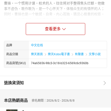
曹操，一个惯用计谋，权术的人，往往将对手整得焦头烂额，他做
事不虚伪，敢作敢为，是一个心怀天下、体恤众生的有情怀的人；
同时，曹操也是一个敏感、自卑、内心孤独、猜忌心极重的权臣，
也是一个柔情万丈、诗才横溢的普通男人和诗人……
《曹操：逐鹿天下五十年》将为广大读者重现历史的风云际会，再
查看更多
现一个历史上鲜活生动、真实的曹操。他是“挟天子以令诸侯”，还是
“奉天子以令诸侯”，本书将为读者阐释曹操逐鹿天下的完整过程，为
读者呈现一幅壮美的传奇画卷。
品牌
中文在线
商品分類
樂天首頁
樂天Kobo電子書
有聲書
文學小說
商品貨號(SKU)
74a65656-98c3-3c18-b323-6569c6c9360b
退換貨須知
本店熱銷商品
排名期間：2026/8/2 - 2026/8/8