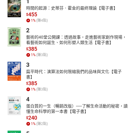
1
時間的起源：史蒂芬．霍金的最終理論【電子書】
455
$
1
%
(賺
4
點)
2
藝術的40堂公開課：透過故事，走進藝術家創作現場，
看藝術如何誕生、如何形塑人類生活【電子書】
385
$
1
%
(賺
3
點)
3
扁平時代：演算法如何限縮我們的品味與文化【電子
書】
385
$
1
%
(賺
3
點)
4
蛋白質的一生（暢銷改版）──了解生命活動的秘密，讀
懂生命科學的第一本書【電子書】
240
$
1
%
(賺
2
點)