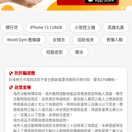
煙仔虎
iPhone 13 128GB
小型挖土機
高雄名產
World Gym 教練課
女睡衣
招財長夾
男懶人鞋
短髮造型
粳米
防詐騙提醒
台灣樂天市場與店家不會主動致電要求解除分期付款、要求ATM轉帳。
政策宣導
為防治動物傳染病，境外動物或動物產品等應施檢疫物輸入我國，應符
合動物檢疫規定，並依規定申請檢疫。擅自輸入屬禁止輸入之應施檢疫
物者最高可處七年以下有期徒刑，得併科新臺幣三百萬元以下罰金。應
施檢疫物之輸入人或代理人未依規定申請檢疫者，得處新臺幣五萬元以
上一百萬元以下罰鍰，並得按次處罰。
境外商品不得隨貨贈送應施檢疫物。
收件人違反動物傳染病防治條例第三十四條第三項規定，未將郵遞寄送
輸入之應施檢疫物送交輸出入動物檢疫機關銷燬者，處新臺幣三萬元以