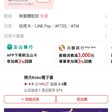
2026/08/09 15:59
截止
配送
無實體配送
免運
付款
信用卡／LINE Pay／AFTEE／ATM
信用卡優惠
樂天Kobo電子書
4.9
(2188)
追蹤
2.4萬
出貨速度
1 天
回應率
57%
追蹤店家
逛店舖