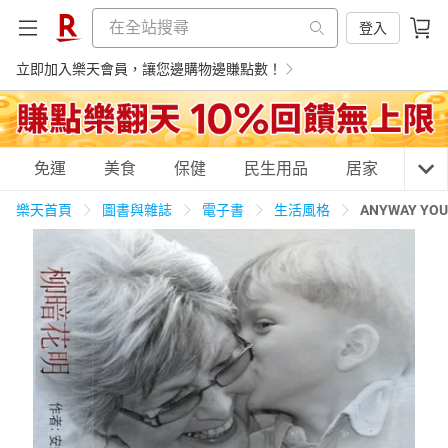
登入
立即加入樂天會員，讓您邊購物邊賺點數！
購物網分類
免運
美食
保健
民生用品
居家
3C
樂天首頁
圖書與雜誌
電子書
生活風格
ANYWAY YO
天天免運
美食蛋糕
養生保健
民生用品
居家生活
3C家電
運動休閒
親子玩具
女裝
男裝
化妝保養
情趣用品