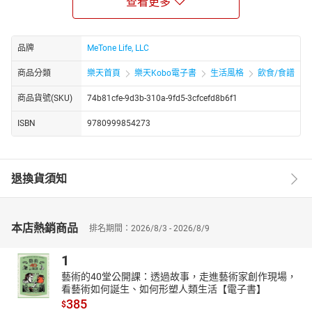
查看更多
勇气，信仰和坚强的故事激发了各行各业的读者通过生酮饮食达到
更大程度的健康。
“奋力斗争，柳暗花明”
品牌
MeTone Life, LLC
商品分類
樂天首頁
樂天Kobo電子書
生活風格
飲食/食譜
商品貨號(SKU)
74b81cfe-9d3b-310a-9fd5-3cfcefd8b6f1
ISBN
9780999854273
退換貨須知
本店熱銷商品
排名期間：2026/8/3 - 2026/8/9
1
藝術的40堂公開課：透過故事，走進藝術家創作現場，
看藝術如何誕生、如何形塑人類生活【電子書】
385
$