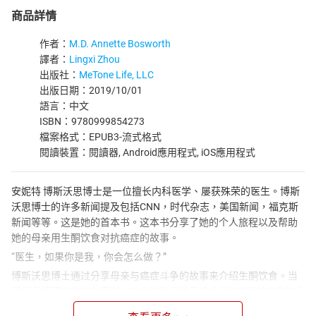
商品詳情
作者：
M.D. Annette Bosworth
譯者：
Lingxi Zhou
出版社：
MeTone Life, LLC
出版日期：2019/10/01
語言：中文
ISBN：9780999854273
檔案格式：EPUB3-流式格式
閱讀裝置：閱讀器, Android應用程式, iOS應用程式
安妮特 博斯沃思博士是一位擅长内科医学、屡获殊荣的医生。博斯
沃思博士的许多新闻提及包括CNN，时代杂志，美国新闻，福克斯
新闻等等。这是她的首本书。这本书分享了她的个人旅程以及帮助
她的母亲用生酮饮食对抗癌症的故事。
“医生，如果你是我，你会怎么做？”
博斯沃思博士通过分享母亲与癌症斗争的故事来介绍生酮饮食。当
我们仔细研究她的故事时，她会教我们关于这个叫做“酮”的有趣的分
子的信息。这本书讲述了她母亲“Rose外婆”癌症的故事。这个关于