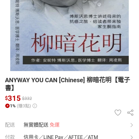
日本購物
電子/紙本書
HOT
ANYWAY YOU CAN [Chinese] 柳暗花明【電子
書】
315
$
$
332
1%
(賺3點)
配送
無實體配送
免運
付款
信用卡／LINE Pay／AFTEE／ATM