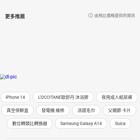
更多推薦
由飛比價格提供的資訊
iPhone 14
L'OCCITANE歐舒丹 沐浴膠
夜用成人紙尿褲
真空保鮮盒
發電機 維修
涼感毛巾
父親節 卡片
數位轉類比轉換器
Samsung Galaxy A14
Suica