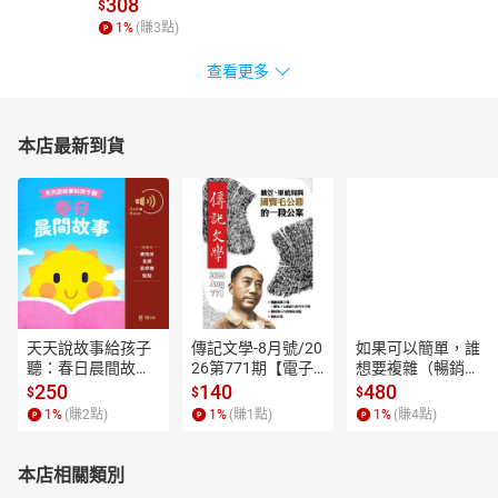
308
$
1
%
(賺
3
點)
查看更多
本店最新到貨
天天說故事給孩子
傳記文學-8月號/20
如果可以簡單，誰
聽：春日晨間故事
26第771期【電子
想要複雜（暢銷經
【有聲書】
書】
典新編版）【電子
250
140
480
$
$
$
書】
1
%
(賺
2
點)
1
%
(賺
1
點)
1
%
(賺
4
點)
本店相關類別