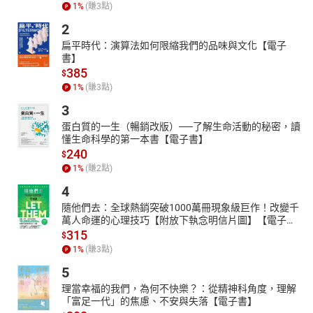
1
%
(賺
3
點)
2
扁平時代：演算法如何限縮我們的品味與文化【電子
書】
385
$
1
%
(賺
3
點)
3
蛋白質的一生（暢銷改版）──了解生命活動的秘密，讀
懂生命科學的第一本書【電子書】
240
$
1
%
(賺
2
點)
4
隨他們去：全球熱銷突破1000萬冊現象級巨作！改變千
萬人命運的心理技巧【附放下執念明信片圖】【電子
書】
315
$
1
%
(賺
3
點)
5
理當幸福的我們，為何不快樂？：從精神科角度，理解
「富足一代」的焦慮、不安與失落【電子書】